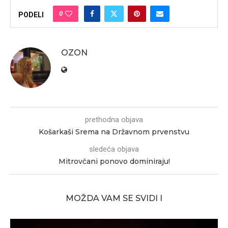
0
PODELI
OZON
prethodna objava
Košarkaši Srema na Državnom prvenstvu
sledeća objava
Mitrovčani ponovo dominiraju!
MOŽDA VAM SE SVIDI I