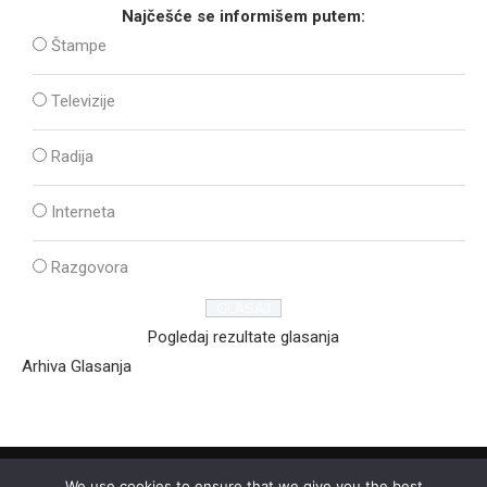
Najčešće se informišem putem:
Štampe
Televizije
Radija
Interneta
Razgovora
Pogledaj rezultate glasanja
Arhiva Glasanja
We use cookies to ensure that we give you the best