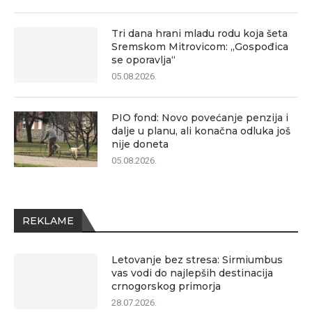
Tri dana hrani mladu rodu koja šeta
Sremskom Mitrovicom: „Gospođica
se oporavlja“
05.08.2026.
PIO fond: Novo povećanje penzija i
dalje u planu, ali konačna odluka još
nije doneta
05.08.2026.
REKLAME
Letovanje bez stresa: Sirmiumbus
vas vodi do najlepših destinacija
crnogorskog primorja
28.07.2026.