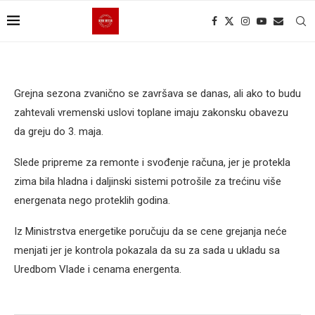
Grejna sezona zvanično se završava se danas, ali ako to budu
zahtevali vremenski uslovi toplane imaju zakonsku obavezu
da greju do 3. maja.
Slede pripreme za remonte i svođenje računa, jer je protekla
zima bila hladna i daljinski sistemi potrošile za trećinu više
energenata nego proteklih godina.
Iz Ministrstva energetike poručuju da se cene grejanja neće
menjati jer je kontrola pokazala da su za sada u ukladu sa
Uredbom Vlade i cenama energenta.