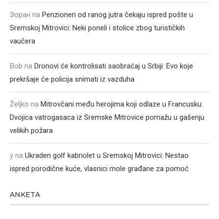
Зоран
na
Penzioneri od ranog jutra čekaju ispred pošte u
Sremskoj Mitrovici: Neki poneli i stolice zbog turističkih
vaučera
Bob
na
Dronovi će kontrolisati saobraćaj u Srbiji: Evo koje
prekršaje će policija snimati iz vazduha
Željko
na
Mitrovčani među herojima koji odlaze u Francusku:
Dvojica vatrogasaca iz Sremske Mitrovice pomažu u gašenju
velikih požara
y
na
Ukraden golf kabriolet u Sremskoj Mitrovici: Nestao
ispred porodične kuće, vlasnici mole građane za pomoć
ANKETA