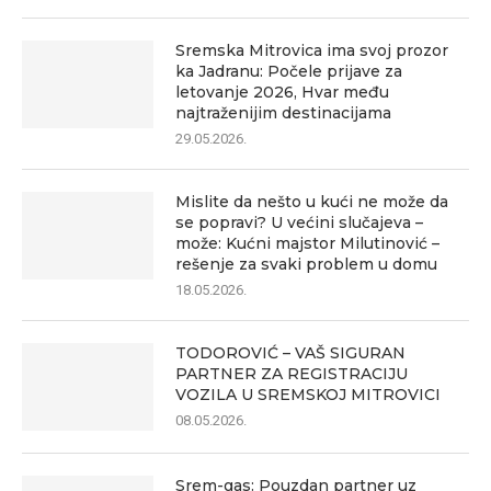
Sremska Mitrovica ima svoj prozor
ka Jadranu: Počele prijave za
letovanje 2026, Hvar među
najtraženijim destinacijama
29.05.2026.
Mislite da nešto u kući ne može da
se popravi? U većini slučajeva –
može: Kućni majstor Milutinović –
rešenje za svaki problem u domu
18.05.2026.
TODOROVIĆ – VAŠ SIGURAN
PARTNER ZA REGISTRACIJU
VOZILA U SREMSKOJ MITROVICI
08.05.2026.
Srem-gas: Pouzdan partner uz