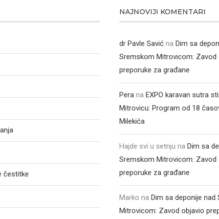
NAJNOVIJI KOMENTARI
dr Pavle Savić
na
Dim sa depon
Sremskom Mitrovicom: Zavod 
preporuke za građane
Pera
na
EXPO karavan sutra st
Mitrovicu: Program od 18 časo
Milekića
anja
Hajde svi u setnju
na
Dim sa de
Sremskom Mitrovicom: Zavod 
preporuke za građane
 čestitke
Marko
na
Dim sa deponije na
Mitrovicom: Zavod objavio pre