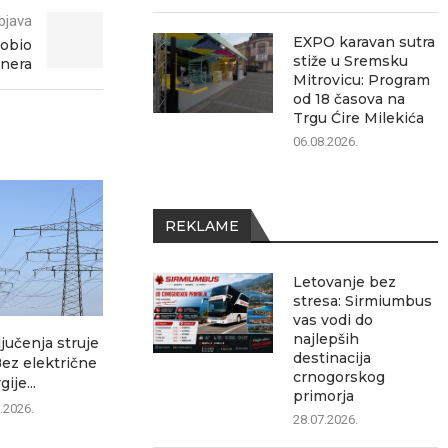
bjava
EXPO karavan sutra
dobio
stiže u Sremsku
enera
Mitrovicu: Program
od 18 časova na
Trgu Ćire Milekića
06.08.2026.
REKLAME
Letovanje bez
stresa: Sirmiumbus
vas vodi do
najlepših
ljučenja struje
I danas veoma toplo, posle
EXPO karavan
destinacija
Bez električne
podne mogući pljuskovi...
Sremsku 
crnogorskog
ije...
Prog
07.08.2026.
primorja
.2026.
06.0
28.07.2026.