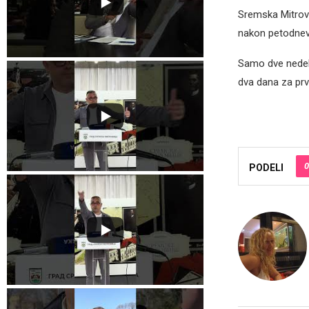
Sremska Mitrovi
nakon petodnev
Samo dve nedelj
dva dana za prv
0
PODELI