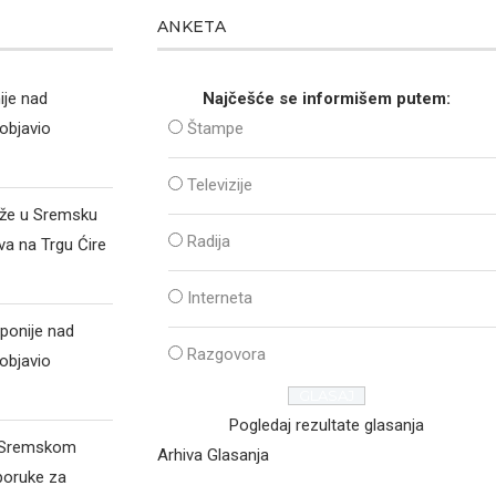
ANKETA
ije nad
Najčešće se informišem putem:
objavio
Štampe
Televizije
iže u Sremsku
Radija
va na Trgu Ćire
Interneta
ponije nad
Razgovora
objavio
Pogledaj rezultate glasanja
d Sremskom
Arhiva Glasanja
poruke za