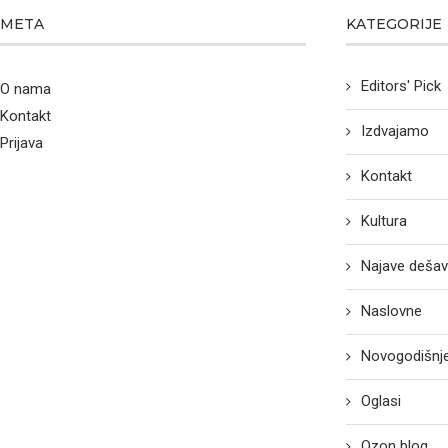
META
KATEGORIJE
Editors' Pick
O nama
Kontakt
Izdvajamo
Prijava
Kontakt
Kultura
Najave dešav
Naslovne
Novogodišnje
Oglasi
Ozon blog