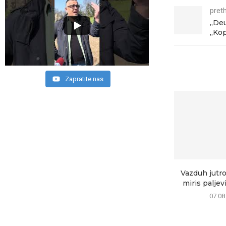
pret
„Deu
„Kop
Zapratite nas
Vazduh jutros
miris paljev
07.08