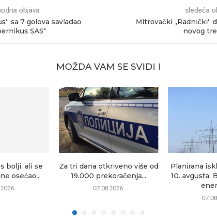
hodna objava
sledeća o
s“ sa 7 golova savladao
Mitrovački „Radnički“ 
ernikus SAS“
novog tr
MOŽDA VAM SE SVIDI I
 bolji, ali se
Za tri dana otkriveno više od
Planirana isk
ine osećao...
19.000 prekoračenja...
10. avgusta: 
energ
.2026.
07.08.2026.
07.08