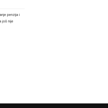
nje penzija i
 još nije