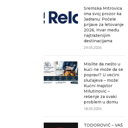
Sremska Mitrovica
ima svoj prozor ka
Jadranu: Počele
prijave za letovanje
2026, Hvar među
najtraženijim
destinacijama
29.05.2026.
Mislite da nešto u
kući ne može da se
popravi? U većini
slučajeva – može:
Kućni majstor
Milutinović –
rešenje za svaki
problem u domu
18.05.2026.
TODOROVIĆ – VAŠ