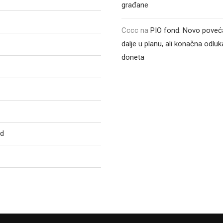
građane
Cccc
na
PIO fond: Novo poveća
dalje u planu, ali konačna odluka
doneta
ed