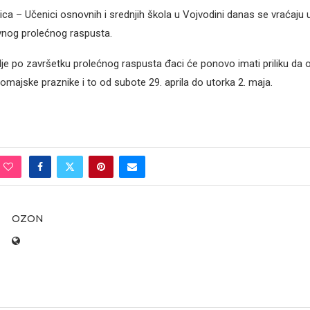
ca – Učenici osnovnih i srednjih škola u Vojvodini danas se vraćaju 
nog prolećnog raspusta.
e po završetku prolećnog raspusta đaci će ponovo imati priliku da 
omajske praznike i to od subote 29. aprila do utorka 2. maja.
OZON