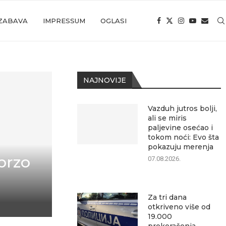
ZABAVA
IMPRESSUM
OGLASI
NAJNOVIJE
Vazduh jutros bolji,
ali se miris
paljevine osećao i
tokom noći: Evo šta
pokazuju merenja
brzo
07.08.2026.
Za tri dana
otkriveno više od
19.000