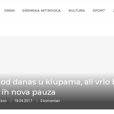
SREM
SREMSKA MITROVICA
KULTURA
SPORT
 od danas u klupama, ali vrlo 
 ih nova pauza
Ozon
18.04.2017.
0 komentari