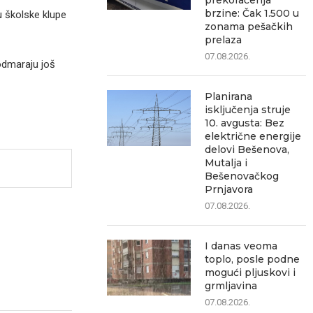
prekoračenja
brzine: Čak 1.500 u
u školske klupe
zonama pešačkih
prelaza
07.08.2026.
odmaraju još
Planirana
isključenja struje
10. avgusta: Bez
električne energije
delovi Bešenova,
Mutalja i
Bešenovačkog
Prnjavora
07.08.2026.
I danas veoma
toplo, posle podne
mogući pljuskovi i
grmljavina
07.08.2026.