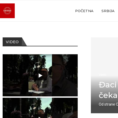
POČETNA
SRBIJA
VIDEO
Vesti
Đaci
čeka
Od strane