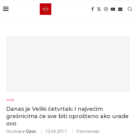
Vesti
Danas je Veliki četvrtak: I najvećim
grešnicima će sve biti oprošteno ako urade
ovo
Od strane
Ozon
13.04.2017.
0 komentari