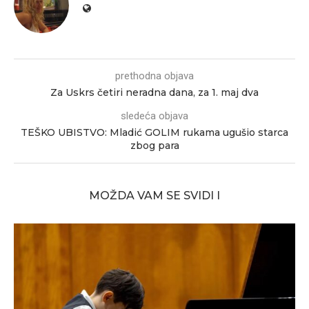
prethodna objava
Za Uskrs četiri neradna dana, za 1. maj dva
sledeća objava
TEŠKO UBISTVO: Mladić GOLIM rukama ugušio starca
zbog para
MOŽDA VAM SE SVIDI I