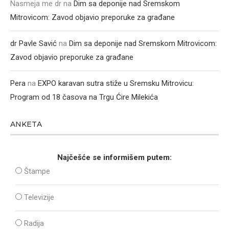
Nasmeja me dr
na
Dim sa deponije nad Sremskom
Mitrovicom: Zavod objavio preporuke za građane
dr Pavle Savić
na
Dim sa deponije nad Sremskom Mitrovicom:
Zavod objavio preporuke za građane
Pera
na
EXPO karavan sutra stiže u Sremsku Mitrovicu:
Program od 18 časova na Trgu Ćire Milekića
ANKETA
Najčešće se informišem putem:
Štampe
Televizije
Radija