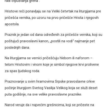
radi otpuštanja greha“.
Hristove reči ponavljaju se na Veliki četvrtak na liturgijama pre
pričešća vernika, po uzoru na prvo pričešće Hrista i njegovih
apostola.
Praznik je jedan od dana određenih za pričešće vernika, koji su
poštujući pravoslavni kanon, „postili na vodi“ najmanje pet
poslednjih dana.
Na liturgijama se vernici pričešćuju hlebom ili naforom –
telom Hristovim i vinom koje je simbol njegove krvi prolivene
za spas ljudskog roda.
Praznovanje u svim hramovima Srpske pravoslavne crkve
počinje liturgijom Svetog Vasilija Velikog koja se služi deset
puta godišnje, na sve velike pravoslavne praznike.
Narod veruje da i najvećim grešnicima, koji se pričeste na