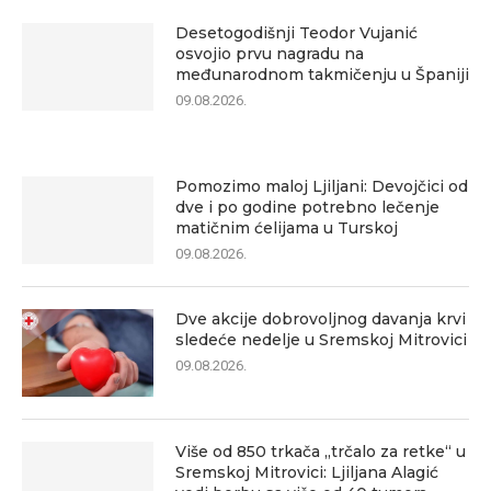
Desetogodišnji Teodor Vujanić
osvojio prvu nagradu na
međunarodnom takmičenju u Španiji
09.08.2026.
Pomozimo maloj Ljiljani: Devojčici od
dve i po godine potrebno lečenje
matičnim ćelijama u Turskoj
09.08.2026.
Dve akcije dobrovoljnog davanja krvi
sledeće nedelje u Sremskoj Mitrovici
09.08.2026.
Više od 850 trkača „trčalo za retke“ u
Sremskoj Mitrovici: Ljiljana Alagić