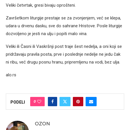
Veliki četvrtak, gresi bivaju oprošteni.
Završetkom liturgije prestaje se za zvonjenjem, već se klepa,
udara u drvenu dasku, sve do sahrane Hristove. Posle liturgije
dozvoljeno je jesti na ulju i popiti malo vina.
Veliki ili Časni ili Vaskršnji post traje šest nedelja, a oni koji se
pridržavaju pravila posta, prve i poslednje nedelje ne jedu čak
ni ribu, već drugu posnu hranu, pripremljenu na vodi, bez ulja.
alo.rs
0
PODELI
OZON