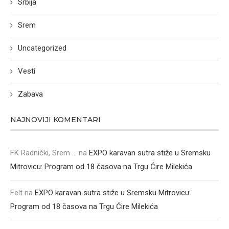
Srbija
Srem
Uncategorized
Vesti
Zabava
NAJNOVIJI KOMENTARI
FK Radnički, Srem ...
na
EXPO karavan sutra stiže u Sremsku
Mitrovicu: Program od 18 časova na Trgu Ćire Milekića
Felt
na
EXPO karavan sutra stiže u Sremsku Mitrovicu:
Program od 18 časova na Trgu Ćire Milekića