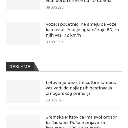
vodi borbu sa više od 40 tumora
09.08.2026.
Vozači početnici ne smeju da voze
kao ostali: Ako je ograničenje 80, za
njih važi 72 km/h
09.08.2026.
REKLAME
Letovanje bez stresa: Sirmiumbus
vas vodi do najlepših destinacija
crnogorskog primorja
28.07.2026.
Sremska Mitrovica ima svoj prozor
ka Jadranu: Počele prijave za
letovanje 2026, Hvar među