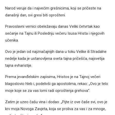
Narod veruje da i najvećim grešnicima, koji se pričeste na
današnji dan, svi gresi biti oprošteni.
Pravoslavni vernici obeležavaju danas Veliki četvrtak kao
sećanje na Tajnu ili Poslednju večeru Isusa Hrista i njegovih
učenika.
Ovo je jedan od najznačajnijih dana u toku Velike ili Stradalne
nedelje kada je ustanovljena sveta tajna pričešća, najsvetija
tajna evharistije.
Prema jevanđelskim zapisima, Hristos je na Tajnoj večeri
blagoslovio hleb i, podelivši ga apostolima, rekao: „Ovo je telo
moje koje se za vas lomi radi oproštenja grehova“.
Zatim je uzeo čašu vina i dodao: „Pijte iz ove čaše svi, ovo je
krv moja Novoga Zavjeta, koja se proliva za vas i za mnoge,