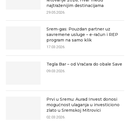
najtraženijim destinacijama
29.05.2026.
Srem-gas: Pouzdan partner uz
savremene usluge – e-račun i REP
program na samo klik
17.03.2026.
Tegla Bar – od Vračara do obale Save
09.03.2026.
Prvi u Sremu: Aurad Invest donosi
mogućnost ulaganja u investiciono
zlato u Sremskoj Mitrovici
02.03.2026.