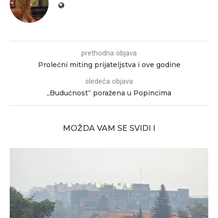
prethodna objava
Prolećni miting prijateljstva i ove godine
sledeća objava
„Budućnost“ poražena u Popincima
MOŽDA VAM SE SVIDI I