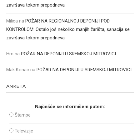
završava tokom prepodneva
Milica
na
POŽAR NA REGIONALNOJ DEPONIJI POD
KONTROLOM: Ostalo još nekoliko manjih žarišta, sanacija se
završava tokom prepodneva
Hm
na
POŽAR NA DEPONIJI U SREMSKOJ MITROVICI
Mak Konac
na
POŽAR NA DEPONIJI U SREMSKOJ MITROVICI
ANKETA
Najčešće se informišem putem:
Štampe
Televizije