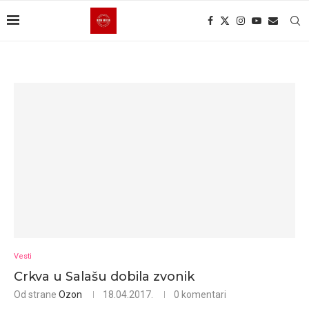
Vesti
Crkva u Salašu dobila zvonik
Od strane
Ozon
18.04.2017.
0 komentari