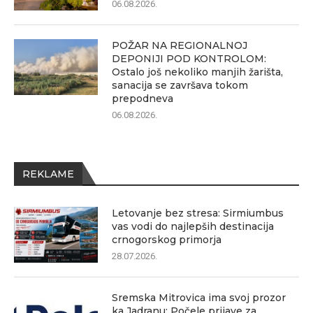
06.08.2026.
POŽAR NA REGIONALNOJ
DEPONIJI POD KONTROLOM:
Ostalo još nekoliko manjih žarišta,
sanacija se završava tokom
prepodneva
06.08.2026.
REKLAME
Letovanje bez stresa: Sirmiumbus
vas vodi do najlepših destinacija
crnogorskog primorja
28.07.2026.
Sremska Mitrovica ima svoj prozor
ka Jadranu: Počele prijave za