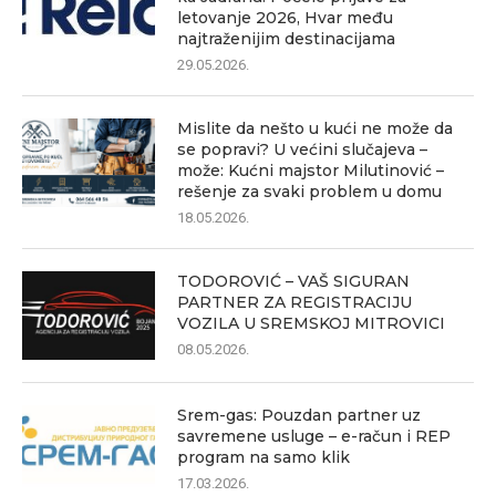
letovanje 2026, Hvar među
najtraženijim destinacijama
29.05.2026.
Mislite da nešto u kući ne može da
se popravi? U većini slučajeva –
može: Kućni majstor Milutinović –
rešenje za svaki problem u domu
18.05.2026.
TODOROVIĆ – VAŠ SIGURAN
PARTNER ZA REGISTRACIJU
VOZILA U SREMSKOJ MITROVICI
08.05.2026.
Srem-gas: Pouzdan partner uz
savremene usluge – e-račun i REP
program na samo klik
17.03.2026.