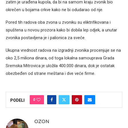
zatim je urađena kupola, da bi na samom kraju zvonik bio
okrečen u bojama crkve kako ne bi odudarao od nje.
Pored tih radova oba zvona u zvoniku su eliktrifikovana i
spuštena u novou prozora kako bi dobila lep odjek, a unutar
zvonika postavljena je i palionica za sveće.
Ukupna vrednost radova na izgradnji zvonika procenjuje se na
oko 2,5 miliona dinara, od toga lokalna samouprava Grada
Sremska Mitrovica je uložila 400.000 dinara, dok je ostatak
obezbeđen od strane meštana i dve veće firme.
0
PODELI
OZON