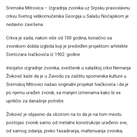
Sremska Mitrovica – Izgradnja zvonika uz Srpsku pravoslavnu
crkvu Svetog velikomučenika Georgija u Salašu Noćajskom je
nedavno završena.
Crkva je sada, nakon više od 100 godina, konačno sa
zvonikom dobila izgleda koji je predviđen projektom arhitekte
Svetozara Ivačkovića iz 1902. godine.
Inicijator izgradnje zvonika, sveštenik u salaškoj crkvi Nemanja
Živković kaže da je u Zavodu za zaštitu spomenika kulture u
Sremskoj Mitrovici našao originalni projekat Ivačkovića i da je
po njemu urađen zvonik, sa manjim izmenama kako bi se
upriličio za današnje potrebe.
Živković je objasnio da obzirom na to da je na tom mestu
postojao zvonik samo od metalne konstrukcije urađeno sve,
od samog zidanja, preko fasadiranja, malterisanja zvonika,