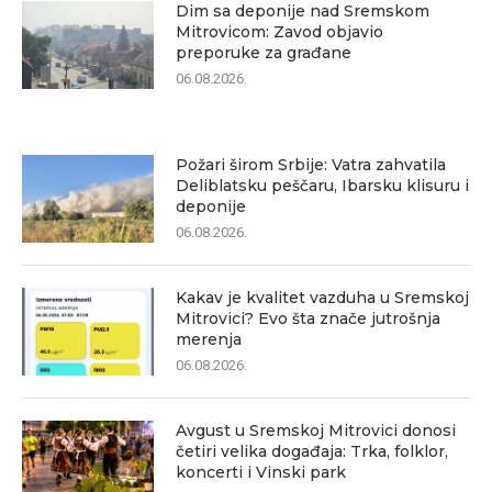
Dim sa deponije nad Sremskom
Mitrovicom: Zavod objavio
preporuke za građane
06.08.2026.
Požari širom Srbije: Vatra zahvatila
Deliblatsku peščaru, Ibarsku klisuru i
deponije
06.08.2026.
Kakav je kvalitet vazduha u Sremskoj
Mitrovici? Evo šta znače jutrošnja
merenja
06.08.2026.
Avgust u Sremskoj Mitrovici donosi
četiri velika događaja: Trka, folklor,
koncerti i Vinski park