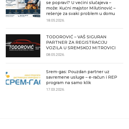
se popravi? U većini slučajeva –
može: Kućni majstor Milutinović –
rešenje za svaki problem u domu
18.05.2026.
TODOROVIĆ – VAŠ SIGURAN
PARTNER ZA REGISTRACIJU
VOZILA U SREMSKOJ MITROVICI
08.05.2026.
Srem-gas: Pouzdan partner uz
savremene usluge – e-račun i REP
program na samo klik
17.03.2026.