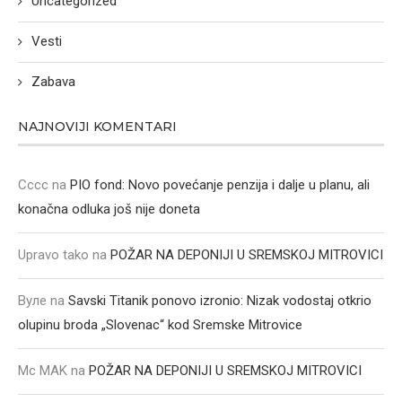
Uncategorized
Vesti
Zabava
NAJNOVIJI KOMENTARI
Cccc
na
PIO fond: Novo povećanje penzija i dalje u planu, ali
konačna odluka još nije doneta
Upravo tako
na
POŽAR NA DEPONIJI U SREMSKOJ MITROVICI
Вуле
na
Savski Titanik ponovo izronio: Nizak vodostaj otkrio
olupinu broda „Slovenac“ kod Sremske Mitrovice
Mc MAK
na
POŽAR NA DEPONIJI U SREMSKOJ MITROVICI