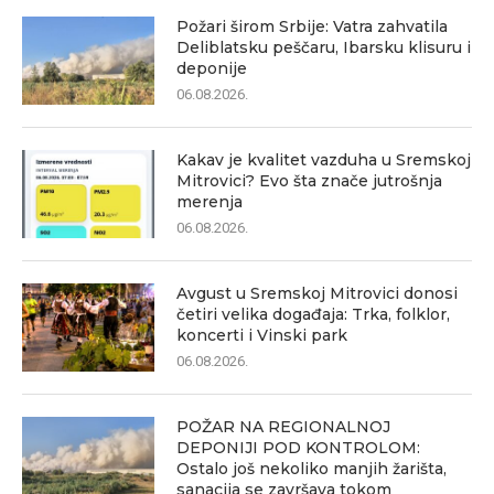
Požari širom Srbije: Vatra zahvatila
Deliblatsku peščaru, Ibarsku klisuru i
deponije
06.08.2026.
Kakav je kvalitet vazduha u Sremskoj
Mitrovici? Evo šta znače jutrošnja
merenja
06.08.2026.
Avgust u Sremskoj Mitrovici donosi
četiri velika događaja: Trka, folklor,
koncerti i Vinski park
06.08.2026.
POŽAR NA REGIONALNOJ
DEPONIJI POD KONTROLOM:
Ostalo još nekoliko manjih žarišta,
sanacija se završava tokom