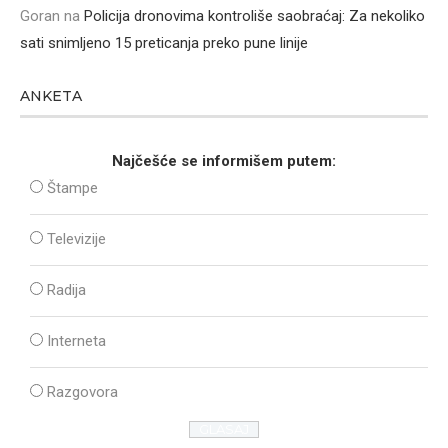
Goran
na
Policija dronovima kontroliše saobraćaj: Za nekoliko
sati snimljeno 15 preticanja preko pune linije
ANKETA
Najčešće se informišem putem:
Štampe
Televizije
Radija
Interneta
Razgovora