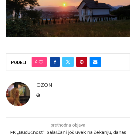
0
PODELI
OZON
prethodna objava
FK „Budućnost“: Salaščani još uvek na čekanju, danas