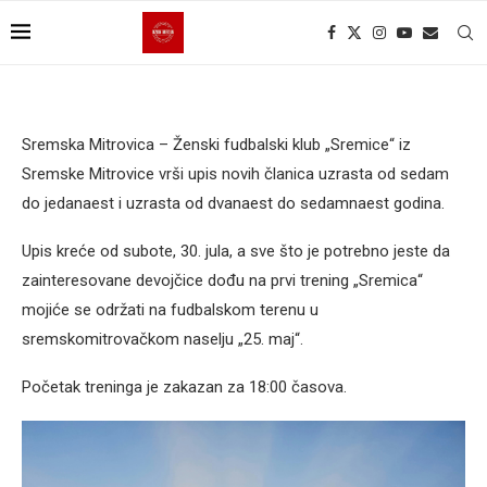
Sremska Mitrovica – Ženski fudbalski klub „Sremice“ iz
Sremske Mitrovice vrši upis novih članica uzrasta od sedam
do jedanaest i uzrasta od dvanaest do sedamnaest godina.
Upis kreće od subote, 30. jula, a sve što je potrebno jeste da
zainteresovane devojčice dođu na prvi trening „Sremica“
mojiće se održati na fudbalskom terenu u
sremskomitrovačkom naselju „25. maj“.
Početak treninga je zakazan za 18:00 časova.