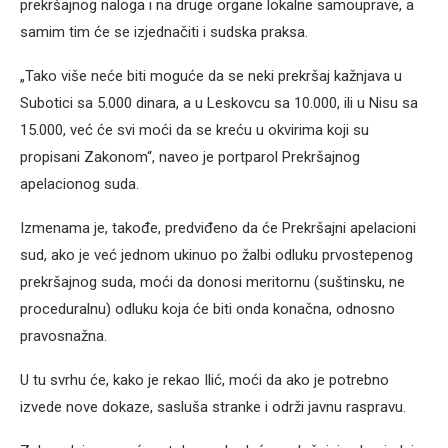
prekršajnog naloga i na druge organe lokalne samouprave, a
samim tim će se izjednačiti i sudska praksa.
„Tako više neće biti moguće da se neki prekršaj kažnjava u
Subotici sa 5.000 dinara, a u Leskovcu sa 10.000, ili u Nisu sa
15.000, već će svi moći da se kreću u okvirima koji su
propisani Zakonom“, naveo je portparol Prekršajnog
apelacionog suda.
Izmenama je, takođe, predviđeno da će Prekršajni apelacioni
sud, ako je već jednom ukinuo po žalbi odluku prvostepenog
prekršajnog suda, moći da donosi meritornu (suštinsku, ne
proceduralnu) odluku koja će biti onda konačna, odnosno
pravosnažna.
U tu svrhu će, kako je rekao Ilić, moći da ako je potrebno
izvede nove dokaze, sasluša stranke i održi javnu raspravu.