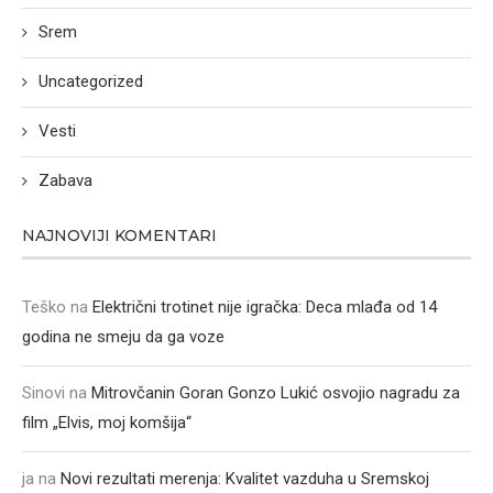
Srem
Uncategorized
Vesti
Zabava
NAJNOVIJI KOMENTARI
Teško
na
Električni trotinet nije igračka: Deca mlađa od 14
godina ne smeju da ga voze
Sinovi
na
Mitrovčanin Goran Gonzo Lukić osvojio nagradu za
film „Elvis, moj komšija“
ja
na
Novi rezultati merenja: Kvalitet vazduha u Sremskoj