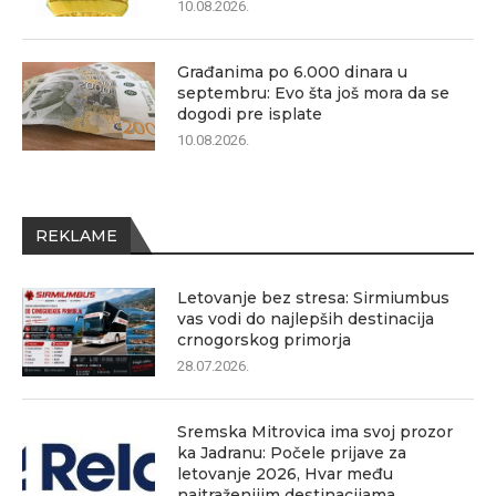
10.08.2026.
Građanima po 6.000 dinara u
septembru: Evo šta još mora da se
dogodi pre isplate
10.08.2026.
REKLAME
Letovanje bez stresa: Sirmiumbus
vas vodi do najlepših destinacija
crnogorskog primorja
28.07.2026.
Sremska Mitrovica ima svoj prozor
ka Jadranu: Počele prijave za
letovanje 2026, Hvar među
najtraženijim destinacijama