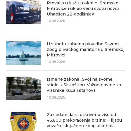
Provalio u kuću u okolini Sremske
Mitrovice i ukrao veću svotu novca:
Uhapšen 22-godišnjak
10.08.2026.
U subotu zabrana plovidbe Savom
zbog plivačkog maratona u Sremskoj
Mitrovici
10.08.2026.
Izmene zakona „Svoj na svome“
stigle u Skupštinu: Važne novine za
vlasnike kuća i stanova
10.08.2026.
Za sedam dana otkriveno više od
43.800 prekoračenja brzine: Hiljadu
vozača isključeno zbog alkohola