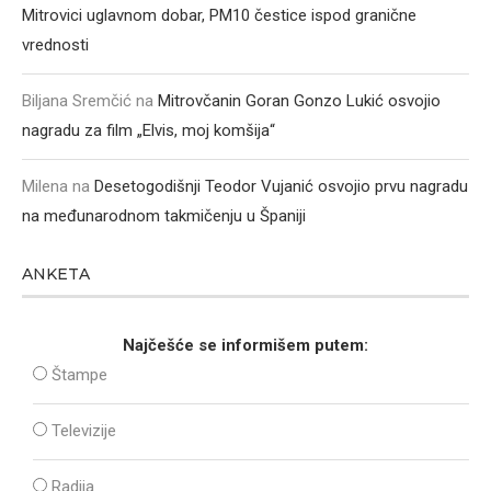
Mitrovici uglavnom dobar, PM10 čestice ispod granične
vrednosti
Biljana Sremčić
na
Mitrovčanin Goran Gonzo Lukić osvojio
nagradu za film „Elvis, moj komšija“
Milena
na
Desetogodišnji Teodor Vujanić osvojio prvu nagradu
na međunarodnom takmičenju u Španiji
ANKETA
Najčešće se informišem putem:
Štampe
Televizije
Radija