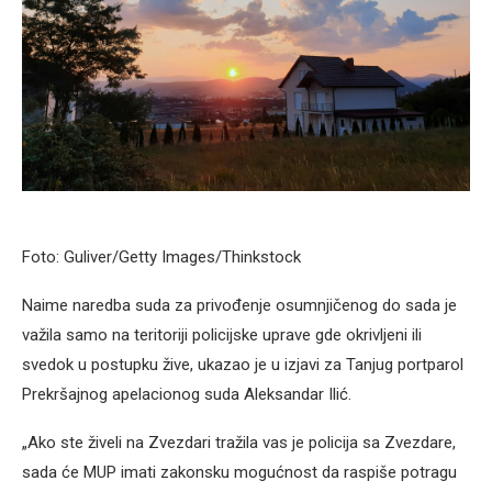
Foto: Guliver/Getty Images/Thinkstock
Naime naredba suda za privođenje osumnjičenog do sada je
važila samo na teritoriji policijske uprave gde okrivljeni ili
svedok u postupku žive, ukazao je u izjavi za Tanjug portparol
Prekršajnog apelacionog suda Aleksandar Ilić.
„Ako ste živeli na Zvezdari tražila vas je policija sa Zvezdare,
sada će MUP imati zakonsku mogućnost da raspiše potragu