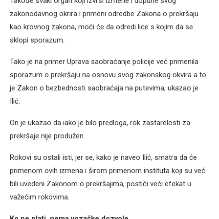
Takođe svaki organ koji izvrši izmene i dopune svog
zakonodavnog okrira i primeni odredbe Zakona o prekršaju
kao krovnog zakona, moći će da odredi lice s kojim da se
sklopi sporazum.
Tako je na primer Uprava saobraćanje policije već primenila
sporazum o prekršaju na osnovu svog zakonskog okvira a to
je Zakon o bezbednosti saobraćaja na putevima, ukazao je
Ilić.
On je ukazao da iako je bilo predloga, rok zastarelosti za
prekršaje nije produžen.
Rokovi su ostali isti, jer se, kako je naveo Ilić, smatra da će
primenom ovih izmena i širom primenom instituta koji su već
bili uvedeni Zakonom o prekršajima, postići veći efekat u
važećim rokovima.
Ko ne plati, nema vozačke dozvole