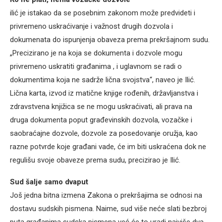
ilić je istakao da se posebnim zakonom može predvideti i
privremeno uskraćivanje i važnost drugih dozvola i
dokumenata do ispunjenja obaveza prema prekršajnom sudu.
„Precizirano je na koja se dokumenta i dozvole mogu
privremeno uskratiti građanima , i uglavnom se radi o
dokumentima koja ne sadrže lična svojstva“, naveo je Ilić.
Lična karta, izvod iz matične knjige rođenih, državljanstva i
zdravstvena knjižica se ne mogu uskraćivati, ali prava na
druga dokumenta poput građevinskih dozvola, vozačke i
saobraćajne dozvole, dozvole za posedovanje oružja, kao
razne potvrde koje građani vade, će im biti uskraćena dok ne
regulišu svoje obaveze prema sudu, precizirao je Ilić.
Sud šalje samo dvaput
Još jedna bitna izmena Zakona o prekršajima se odnosi na
dostavu sudskih pismena. Naime, sud više neće slati bezbroj