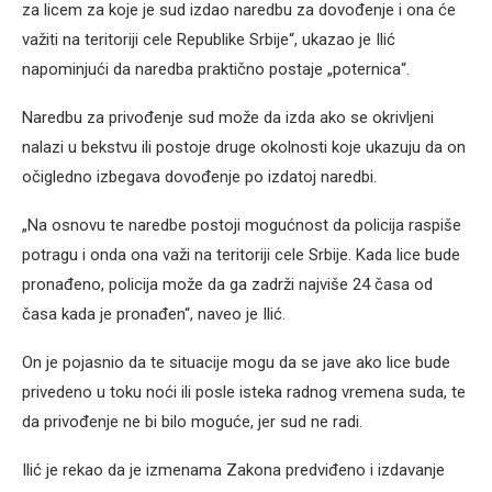
za licem za koje je sud izdao naredbu za dovođenje i ona će
važiti na teritoriji cele Republike Srbije“, ukazao je Ilić
napominjući da naredba praktično postaje „poternica“.
Naredbu za privođenje sud može da izda ako se okrivljeni
nalazi u bekstvu ili postoje druge okolnosti koje ukazuju da on
očigledno izbegava dovođenje po izdatoj naredbi.
„Na osnovu te naredbe postoji mogućnost da policija raspiše
potragu i onda ona važi na teritoriji cele Srbije. Kada lice bude
pronađeno, policija može da ga zadrži najviše 24 časa od
časa kada je pronađen“, naveo je Ilić.
On je pojasnio da te situacije mogu da se jave ako lice bude
privedeno u toku noći ili posle isteka radnog vremena suda, te
da privođenje ne bi bilo moguće, jer sud ne radi.
Ilić je rekao da je izmenama Zakona predviđeno i izdavanje