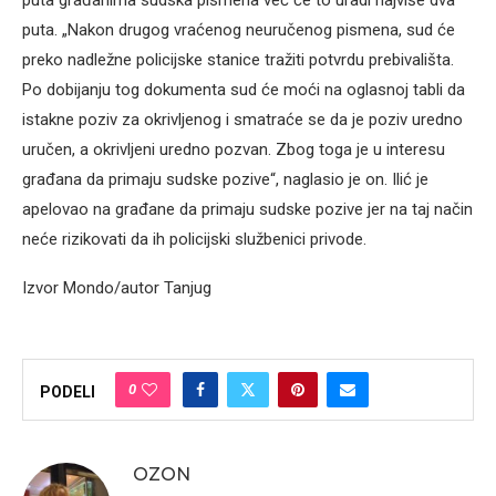
puta građanima sudska pismena već će to uradi najviše dva
puta. „Nakon drugog vraćenog neuručenog pismena, sud će
preko nadležne policijske stanice tražiti potvrdu prebivališta.
Po dobijanju tog dokumenta sud će moći na oglasnoj tabli da
istakne poziv za okrivljenog i smatraće se da je poziv uredno
uručen, a okrivljeni uredno pozvan. Zbog toga je u interesu
građana da primaju sudske pozive“, naglasio je on. Ilić je
apelovao na građane da primaju sudske pozive jer na taj način
neće rizikovati da ih policijski službenici privode.
Izvor Mondo/autor Tanjug
0
PODELI
OZON