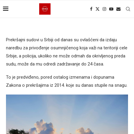
Prekršajni sudovi u Srbiji od danas su ovlašćeni da izdaju
naredbu za privođenje osumnjičenog koja važi na teritoriji cele
Srbije, a policija, ukoliko ne može odmah da okrivljenog preda
sudu, može da mu odredi zadržavanje do 24 časa.
To je predviđeno, pored ostalog izmenama i dopunama
Zakona o prekršajima iz 2014. koje su danas stupile na snagu.