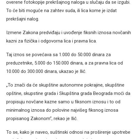
overene fotokopije prekršajnog naloga u slučaju da se izgubi.
To će biti moguće na zahtev suda, ili lica kome je izdat
prekršajni nalog.
Izmene Zakona predviđaju i uvođenje fiksnih iznosa novčanih
kazni za fizička i odgovorna lica i pravna lica.
Taj iznos se povećava sa 1.000 do 50.000 dinara za
preduzetnike, 5.000 do 150.000 dinara, a za pravna lica od
10.000 do 300.000 dinara, ukazao je Ilić.
„To znači da će skupštine autonomne pokrajine, skupštine
opštine, skupstine grada i Skupština grada Beograda moći da
propisuju novčane kazne samo u fiksnom iznosu i to od
minimalnog iznosa do polovine najvišeg fiksnog iznosa
propisanog Zakonom“, rekao je Ilić.
To se, kako je naveo, suštinski odnosi na proširenje upotrebe