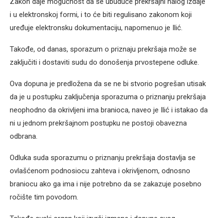
Zakon daje mogućnost da se ubuduće prekršajni nalog izdaje
i u elektronskoj formi, i to će biti regulisano zakonom koji
uređuje elektronsku dokumentaciju, napomenuo je Ilić.
Takođe, od danas, sporazum o priznaju prekršaja može se
zaključiti i dostaviti sudu do donošenja prvostepene odluke.
Ova dopuna je predložena da se ne bi stvorio pogrešan utisak
da je u postupku zaključenja sporazuma o priznanju prekršaja
neophodno da okrivljeni ima branioca, naveo je Ilić i istakao da
ni u jednom prekršajnom postupku ne postoji obavezna
odbrana.
Odluka suda sporazumu o priznanju prekršaja dostavlja se
ovlašćenom podnosiocu zahteva i okrivljenom, odnosno
braniocu ako ga ima i nije potrebno da se zakazuje posebno
ročište tim povodom.