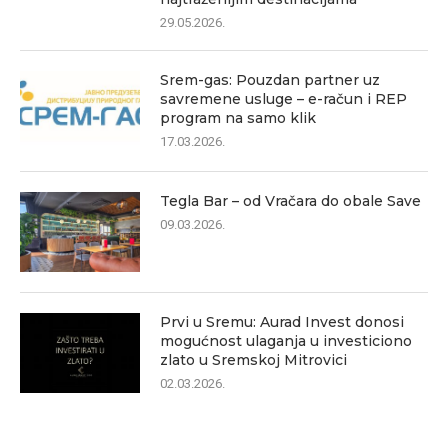
29.05.2026.
Srem-gas: Pouzdan partner uz
savremene usluge – e-račun i REP
program na samo klik
17.03.2026.
Tegla Bar – od Vračara do obale Save
09.03.2026.
Prvi u Sremu: Aurad Invest donosi
mogućnost ulaganja u investiciono
zlato u Sremskoj Mitrovici
02.03.2026.