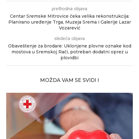
prethodna objava
Centar Sremske Mitrovice čeka velika rekonstrukcija:
Planirano uređenje Trga, Muzeja Srema i Galerije Lazar
Vozarević
sledeća objava
Obaveštenje za brodare: Uklonjene plovne oznake kod
mostova u Sremskoj Rači, potreban dodatni oprez u
plovidbi
MOŽDA VAM SE SVIDI I