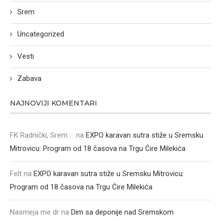
Srem
Uncategorized
Vesti
Zabava
NAJNOVIJI KOMENTARI
FK Radnički, Srem ...
na
EXPO karavan sutra stiže u Sremsku
Mitrovicu: Program od 18 časova na Trgu Ćire Milekića
Felt
na
EXPO karavan sutra stiže u Sremsku Mitrovicu:
Program od 18 časova na Trgu Ćire Milekića
Nasmeja me dr
na
Dim sa deponije nad Sremskom