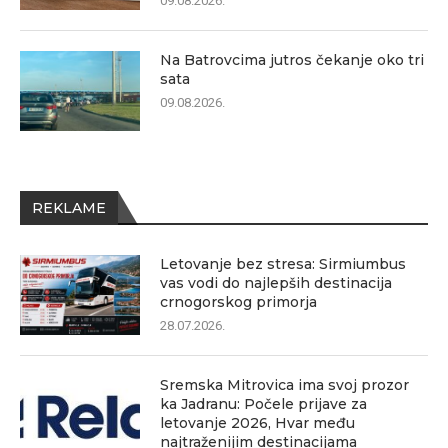
09.08.2026.
Na Batrovcima jutros čekanje oko tri
sata
09.08.2026.
REKLAME
Letovanje bez stresa: Sirmiumbus
vas vodi do najlepših destinacija
crnogorskog primorja
28.07.2026.
Sremska Mitrovica ima svoj prozor
ka Jadranu: Počele prijave za
letovanje 2026, Hvar među
najtraženijim destinacijama