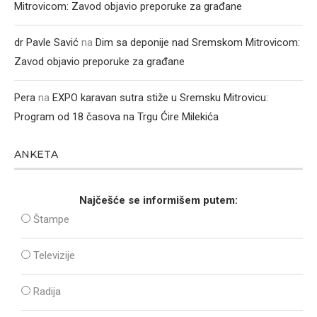
Mitrovicom: Zavod objavio preporuke za građane
dr Pavle Savić
na
Dim sa deponije nad Sremskom Mitrovicom:
Zavod objavio preporuke za građane
Pera
na
EXPO karavan sutra stiže u Sremsku Mitrovicu:
Program od 18 časova na Trgu Ćire Milekića
ANKETA
Najčešće se informišem putem:
Štampe
Televizije
Radija