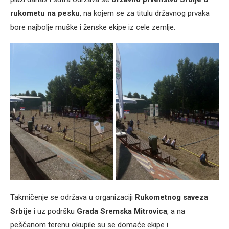
rukometu na pesku
, na kojem se za titulu državnog prvaka
bore najbolje muške i ženske ekipe iz cele zemlje.
Takmičenje se održava u organizaciji
Rukometnog saveza
Srbije
i uz podršku
Grada Sremska Mitrovica
, a na
peščanom terenu okupile su se domaće ekipe i