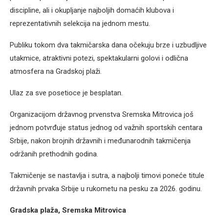
discipline, ali i okupljanje najboljih domaćih klubova i
reprezentativnih selekcija na jednom mestu.
Publiku tokom dva takmičarska dana očekuju brze i uzbudljive
utakmice, atraktivni potezi, spektakularni golovi i odlična
atmosfera na Gradskoj plaži.
Ulaz za sve posetioce je besplatan.
Organizacijom državnog prvenstva Sremska Mitrovica još
jednom potvrđuje status jednog od važnih sportskih centara
Srbije, nakon brojnih državnih i međunarodnih takmičenja
održanih prethodnih godina.
Takmičenje se nastavlja i sutra, a najbolji timovi poneće titule
državnih prvaka Srbije u rukometu na pesku za 2026. godinu.
Gradska plaža, Sremska Mitrovica