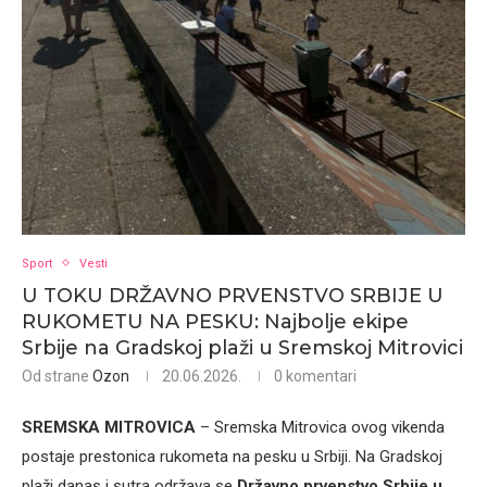
Sport
Vesti
U TOKU DRŽAVNO PRVENSTVO SRBIJE U
RUKOMETU NA PESKU: Najbolje ekipe
Srbije na Gradskoj plaži u Sremskoj Mitrovici
Od strane
Ozon
20.06.2026.
0 komentari
SREMSKA MITROVICA
– Sremska Mitrovica ovog vikenda
postaje prestonica rukometa na pesku u Srbiji. Na Gradskoj
plaži danas i sutra održava se
Državno prvenstvo Srbije u