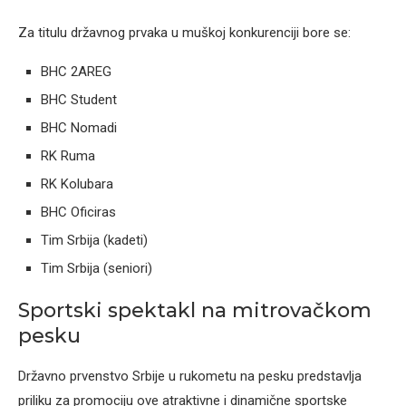
Za titulu državnog prvaka u muškoj konkurenciji bore se:
BHC 2AREG
BHC Student
BHC Nomadi
RK Ruma
RK Kolubara
BHC Oficiras
Tim Srbija (kadeti)
Tim Srbija (seniori)
Sportski spektakl na mitrovačkom
pesku
Državno prvenstvo Srbije u rukometu na pesku predstavlja
priliku za promociju ove atraktivne i dinamične sportske