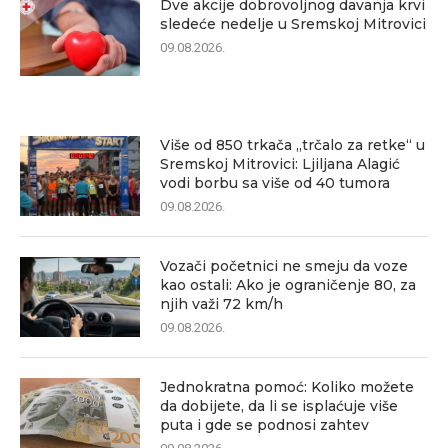
Dve akcije dobrovoljnog davanja krvi
sledeće nedelje u Sremskoj Mitrovici
09.08.2026.
Više od 850 trkača „trčalo za retke“ u
Sremskoj Mitrovici: Ljiljana Alagić
vodi borbu sa više od 40 tumora
09.08.2026.
Vozači početnici ne smeju da voze
kao ostali: Ako je ograničenje 80, za
njih važi 72 km/h
09.08.2026.
Jednokratna pomoć: Koliko možete
da dobijete, da li se isplaćuje više
puta i gde se podnosi zahtev