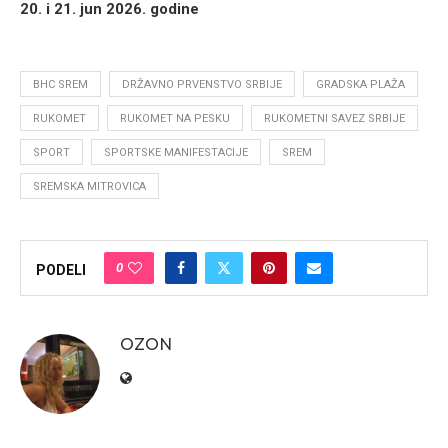
20. i 21. jun 2026. godine
BHC SREM
DRŽAVNO PRVENSTVO SRBIJE
GRADSKA PLAŽA
RUKOMET
RUKOMET NA PESKU
RUKOMETNI SAVEZ SRBIJE
SPORT
SPORTSKE MANIFESTACIJE
SREM
SREMSKA MITROVICA
0
PODELI
OZON