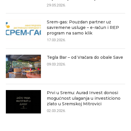
29.05.2026.
Srem-gas: Pouzdan partner uz
savremene usluge – e-račun i REP
program na samo klik
17.03.2026.
Tegla Bar – od Vračara do obale Save
09.03.2026.
Prvi u Sremu: Aurad Invest donosi
mogućnost ulaganja u investiciono
zlato u Sremskoj Mitrovici
02.03.2026.