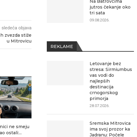
Na Batrovcima
jutros čekanje oko
tri sata
09.08.2026.
sledeća objava
h zvezda stiže
u Mitrovicu
REKLAME
Letovanje bez
stresa: Sirmiumbus
vas vodi do
najlepših
destinacija
crnogorskog
primorja
28.07.2026.
Sremska Mitrovica
nici ne smeju
Jednokratna pomoć: Koliko
Na Batrov
ima svoj prozor ka
o ostali:...
možete da dobijete, da li...
čekanje o
Jadranu: Počele