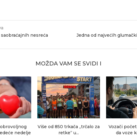
va
saobraćajnih nesreća
Jedna od najvećih glumački
MOŽDA VAM SE SVIDI I
dobrovoljnog
Više od 850 trkača „trčalo za
Vozači počet
ledeće nedelje
retke“ u...
da voze ka