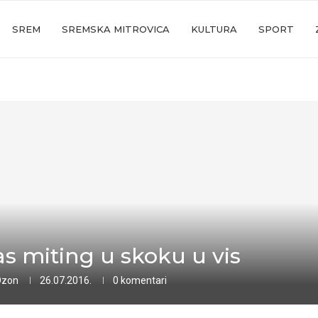
SREM
SREMSKA MITROVICA
KULTURA
SPORT
s miting u skoku u vis
Ozon
26.07.2016.
0 komentari