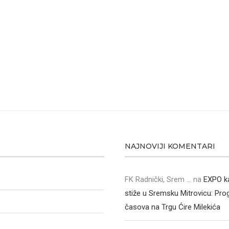
NAJNOVIJI KOMENTARI
FK Radnički, Srem ...
na
EXPO k
stiže u Sremsku Mitrovicu: Pr
časova na Trgu Ćire Milekića