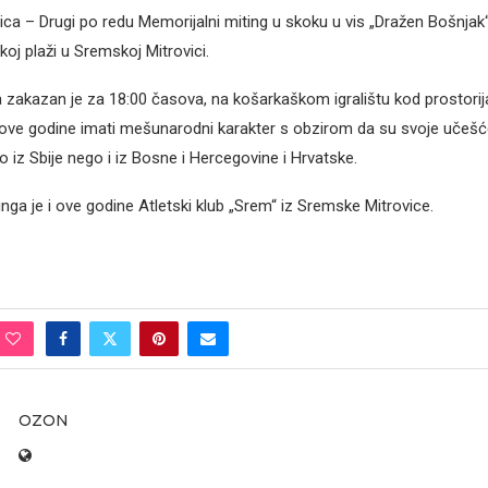
ca – Drugi po redu Memorijalni miting u skoku u vis „Dražen Bošnjak
oj plaži u Sremskoj Mitrovici.
 zakazan je za 18:00 časova, na košarkaškom igralištu kod prostorij
e ove godine imati mešunarodni karakter s obzirom da su svoje učešće n
 iz Sbije nego i iz Bosne i Hercegovine i Hrvatske.
nga je i ove godine Atletski klub „Srem“ iz Sremske Mitrovice.
OZON