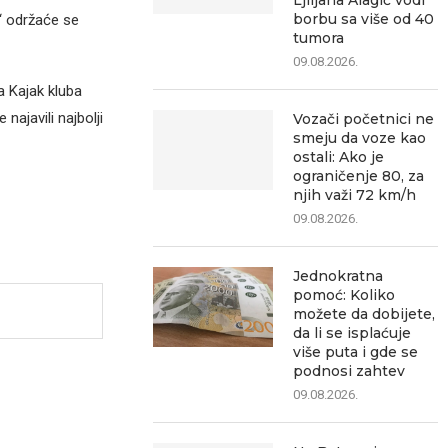
Ljiljana Alagić vodi
borbu sa više od 40
“ održaće se
tumora
09.08.2026.
a Kajak kluba
ajavili najbolji
Vozači početnici ne
smeju da voze kao
ostali: Ako je
ograničenje 80, za
njih važi 72 km/h
09.08.2026.
Jednokratna
pomoć: Koliko
možete da dobijete,
da li se isplaćuje
više puta i gde se
podnosi zahtev
09.08.2026.