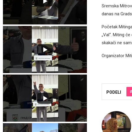
Sremska Mitrovi
danas na Gradsk
Početak Mitinga
„Val“. Miting ć
skakači ne samo
Organizator Miti
0
PODELI