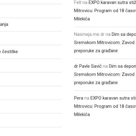
Felt
na
EXPO karavan sutra sti
Mitrovicu: Program od 18 časo
Milekića
anja
Nasmeja me dr
na
Dim sa depo
Sremskom Mitrovicom: Zavod 
preporuke za građane
 čestitke
dr Pavle Savić
na
Dim sa depon
Sremskom Mitrovicom: Zavod 
preporuke za građane
Pera
na
EXPO karavan sutra st
Mitrovicu: Program od 18 časo
Milekića