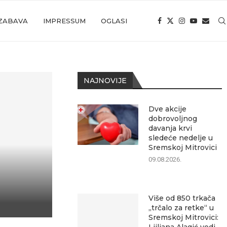
ZABAVA
IMPRESSUM
OGLASI
NAJNOVIJE
Dve akcije
dobrovoljnog
davanja krvi
sledeće nedelje u
Sremskoj Mitrovici
09.08.2026.
Više od 850 trkača
„trčalo za retke“ u
Sremskoj Mitrovici: