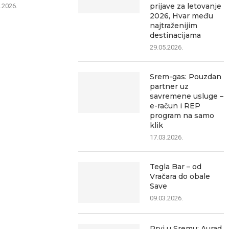
prijave za letovanje
.2026.
09.08.2026.
09.0
2026, Hvar među
najtraženijim
destinacijama
29.05.2026.
Srem-gas: Pouzdan
partner uz
savremene usluge –
e-račun i REP
program na samo
klik
17.03.2026.
Tegla Bar – od
Vračara do obale
Save
09.03.2026.
Prvi u Sremu: Aurad