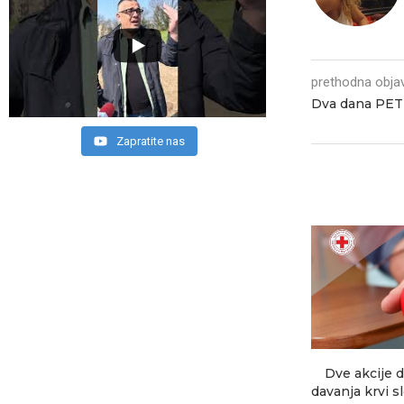
prethodna obja
Dva dana PET 
Zapratite nas
Dve akcije 
davanja krvi s