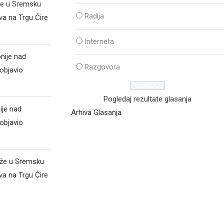
že u Sremsku
Radija
va na Trgu Ćire
Interneta
nije nad
Razgovora
objavio
Pogledaj rezultate glasanja
ije nad
Arhiva Glasanja
objavio
iže u Sremsku
va na Trgu Ćire