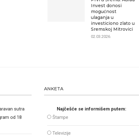
Invest donosi
mogućnost
ulaganja u
investiciono zlato u
Sremskoj Mitrovici
02.03.2026.
ANKETA
aravan sutra
Najčešće se informišem putem:
ogram od 18
Štampe
Televizije