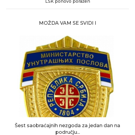
LSK ponovo poražen
MOŽDA VAM SE SVIDI I
Šest saobraćajnih nezgoda za jedan dan na
području...