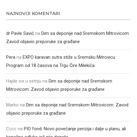
NAJNOVIJI KOMENTARI
dr Pavle Savić
na
Dim sa deponije nad Sremskom Mitrovicom:
Zavod objavio preporuke za građane
Pera
na
EXPO karavan sutra stiže u Sremsku Mitrovicu:
Program od 18 časova na Trgu Ćire Milekića
Hajde svi u setnju
na
Dim sa deponije nad Sremskom
Mitrovicom: Zavod objavio preporuke za građane
Marko
na
Dim sa deponije nad Sremskom Mitrovicom: Zavod
objavio preporuke za građane
Cccc
na
PIO fond: Novo povećanje penzija i dalje u planu, ali