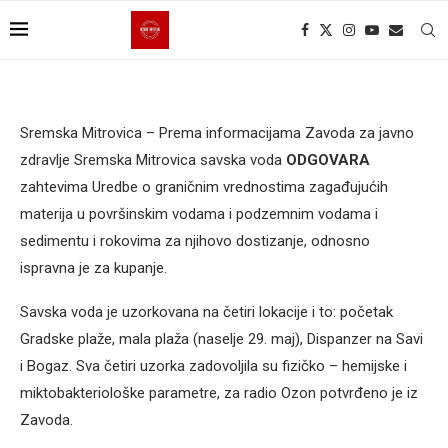
Sremska Mitrovica – Prema informacijama Zavoda za javno
zdravlje Sremska Mitrovica savska voda
ODGOVARA
zahtevima Uredbe o graničnim vrednostima zagađujućih
materija u površinskim vodama i podzemnim vodama i
sedimentu i rokovima za njihovo dostizanje, odnosno
ispravna je za kupanje.
Savska voda je uzorkovana na četiri lokacije i to: početak
Gradske plaže, mala plaža (naselje 29. maj), Dispanzer na Savi
i Bogaz. Sva četiri uzorka zadovoljila su fizičko – hemijske i
miktobakteriološke parametre, za radio Ozon potvrđeno je iz
Zavoda.