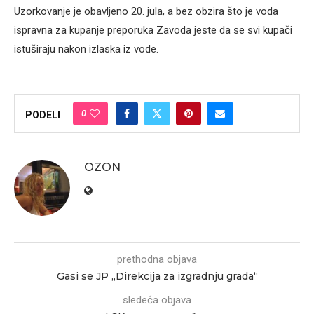
Uzorkovanje je obavljeno 20. jula, a bez obzira što je voda
ispravna za kupanje preporuka Zavoda jeste da se svi kupači
istuširaju nakon izlaska iz vode.
0
PODELI
OZON
prethodna objava
Gasi se JP „Direkcija za izgradnju grada“
sledeća objava