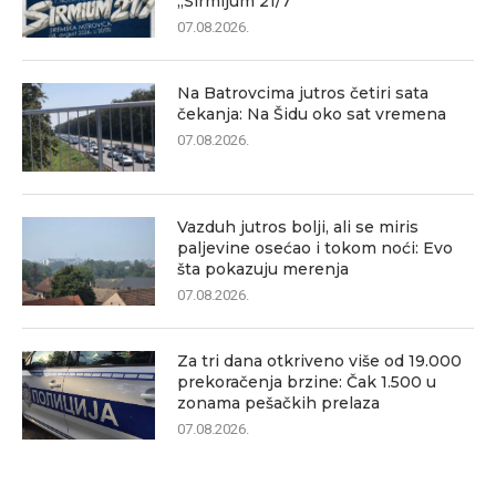
„Sirmijum 21/7“
07.08.2026.
Na Batrovcima jutros četiri sata
čekanja: Na Šidu oko sat vremena
07.08.2026.
Vazduh jutros bolji, ali se miris
paljevine osećao i tokom noći: Evo
šta pokazuju merenja
07.08.2026.
Za tri dana otkriveno više od 19.000
prekoračenja brzine: Čak 1.500 u
zonama pešačkih prelaza
07.08.2026.