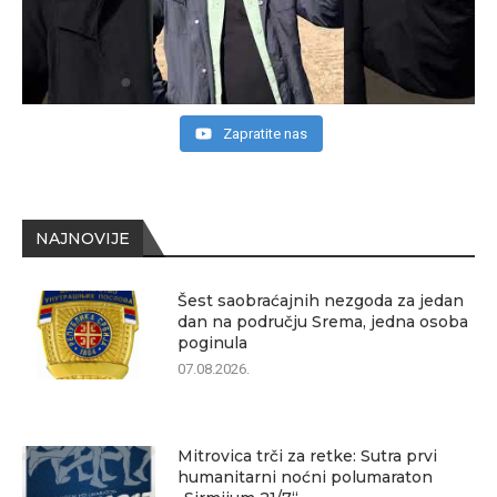
Zapratite nas
NAJNOVIJE
Šest saobraćajnih nezgoda za jedan
dan na području Srema, jedna osoba
poginula
07.08.2026.
Mitrovica trči za retke: Sutra prvi
humanitarni noćni polumaraton