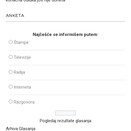
konačna odluka još nije doneta
ANKETA
Najčešće se informišem putem:
Štampe
Televizije
Radija
Interneta
Razgovora
Pogledaj rezultate glasanja
Arhiva Glasanja