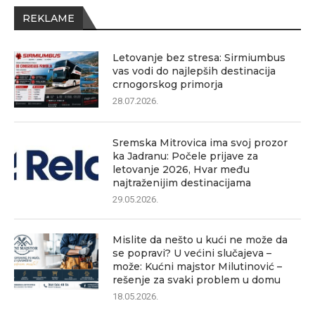
REKLAME
Letovanje bez stresa: Sirmiumbus
vas vodi do najlepših destinacija
crnogorskog primorja
28.07.2026.
Sremska Mitrovica ima svoj prozor
ka Jadranu: Počele prijave za
letovanje 2026, Hvar među
najtraženijim destinacijama
29.05.2026.
Mislite da nešto u kući ne može da
se popravi? U većini slučajeva –
može: Kućni majstor Milutinović –
rešenje za svaki problem u domu
18.05.2026.