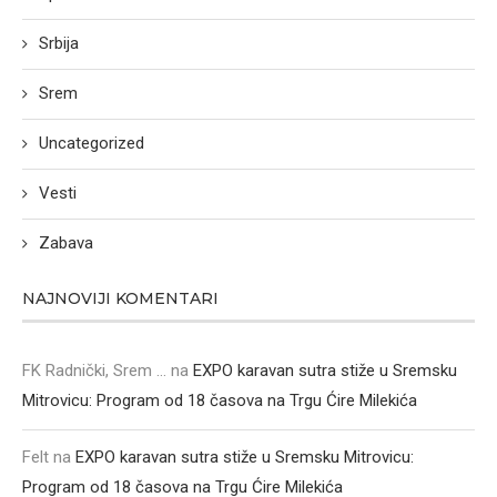
Srbija
Srem
Uncategorized
Vesti
Zabava
NAJNOVIJI KOMENTARI
FK Radnički, Srem ...
na
EXPO karavan sutra stiže u Sremsku
Mitrovicu: Program od 18 časova na Trgu Ćire Milekića
Felt
na
EXPO karavan sutra stiže u Sremsku Mitrovicu:
Program od 18 časova na Trgu Ćire Milekića