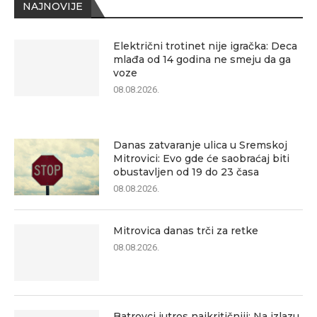
NAJNOVIJE
Električni trotinet nije igračka: Deca
mlađa od 14 godina ne smeju da ga
voze
08.08.2026.
Danas zatvaranje ulica u Sremskoj
Mitrovici: Evo gde će saobraćaj biti
obustavljen od 19 do 23 časa
08.08.2026.
Mitrovica danas trči za retke
08.08.2026.
Batrovci jutros najkritičniji: Na izlazu