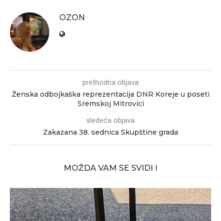
OZON
prethodna objava
Ženska odbojkaška reprezentacija DNR Koreje u poseti
Sremskoj Mitrovici
sledeća objava
Zakazana 38. sednica Skupštine grada
MOŽDA VAM SE SVIDI I