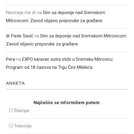
Nasmeja me dr
na
Dim sa deponije nad Sremskom
Mitrovicom: Zavod objavio preporuke za građane
dr Pavle Savić
na
Dim sa deponije nad Sremskom Mitrovicom:
Zavod objavio preporuke za građane
Pera
na
EXPO karavan sutra stiže u Sremsku Mitrovicu:
Program od 18 časova na Trgu Ćire Milekića
ANKETA
Najčešće se informišem putem:
Štampe
Televizije