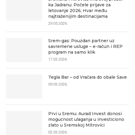
ka Jadranu: Počele prijave za
letovanje 2026, Hvar među
najtraženijim destinacijama
29.05.2026.
Srem-gas: Pouzdan partner uz
savremene usluge – e-račun i REP
program na samo klik
17.03.2026.
Tegla Bar – od Vračara do obale Save
09.03.2026.
Prvi u Sremu: Aurad Invest donosi
mogućnost ulaganja u investiciono
zlato u Sremskoj Mitrovici
02.03.2026.