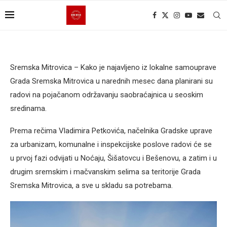
Sremska Mitrovica – Kako je najavljeno iz lokalne samouprave
Grada Sremska Mitrovica u narednih mesec dana planirani su
radovi na pojačanom održavanju saobraćajnica u seoskim
sredinama.
Prema rečima Vladimira Petkovića, načelnika Gradske uprave
za urbanizam, komunalne i inspekcijske poslove radovi će se
u prvoj fazi odvijati u Noćaju, Šišatovcu i Bešenovu, a zatim i u
drugim sremskim i mačvanskim selima sa teritorije Grada
Sremska Mitrovica, a sve u skladu sa potrebama.