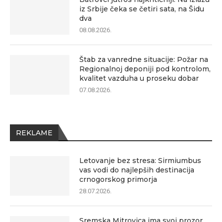
iz Srbije čeka se četiri sata, na Šidu
dva
08.08.2026.
Štab za vanredne situacije: Požar na
Regionalnoj deponiji pod kontrolom,
kvalitet vazduha u proseku dobar
07.08.2026.
REKLAME
Letovanje bez stresa: Sirmiumbus
vas vodi do najlepših destinacija
crnogorskog primorja
28.07.2026.
Sremska Mitrovica ima svoj prozor