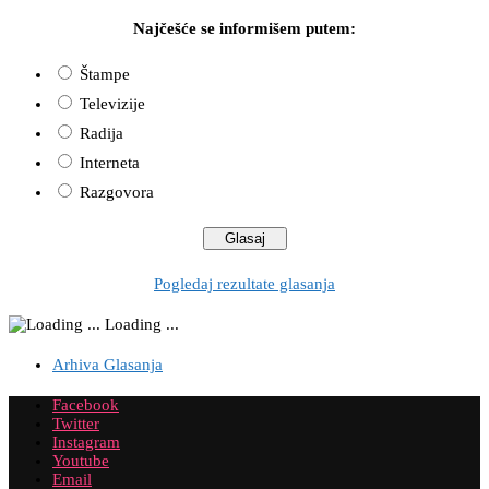
Najčešće se informišem putem:
Štampe
Televizije
Radija
Interneta
Razgovora
Pogledaj rezultate glasanja
Loading ...
Arhiva Glasanja
Facebook
Twitter
Instagram
Youtube
Email