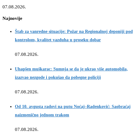
07.08.2026.
Najnovije
Štab za vanredne situacije: Požar na Regionalnoj deponiji pod
kontrolom, kvalitet vazduha u proseku dobar
07.08.2026.
Uhapšen muškarac: Sumnja se da je ukrao više automobila,
izazvao nezgode i pokušao da pobegne policiji
07.08.2026.
Od 10. avgusta radovi na putu Noćaj–Radenković: Saobraćaj
naizmenično jednom trakom
07.08.2026.