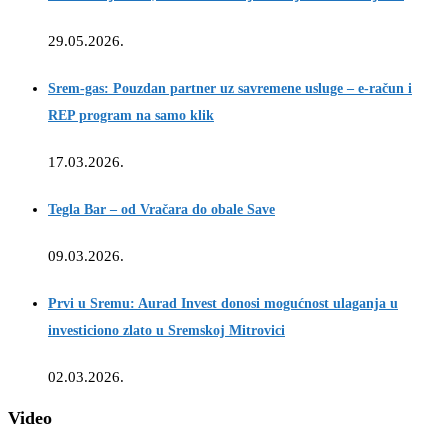
29.05.2026.
Srem-gas: Pouzdan partner uz savremene usluge – e-račun i
REP program na samo klik
17.03.2026.
Tegla Bar – od Vračara do obale Save
09.03.2026.
Prvi u Sremu: Aurad Invest donosi mogućnost ulaganja u
investiciono zlato u Sremskoj Mitrovici
02.03.2026.
Video