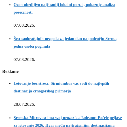
Ozon ubedljivo najčitaniji lokalni portal, pokazuje analiza
posećenosti
07.08.2026.
Šest saobraćajnih nezgoda za jedan dan na području Srema,
jedna osoba poginula
07.08.2026.
Reklame
Letovanje bez stresa: Sirmiumbus vas vodi do najlepših
destinacija crnogorskog primorja
28.07.2026.
Sremska Mitrovica ima svoj prozor ka Jadranu: Počele prijave
za letovanje 2026, Hvar među najtraženijim destinacijama