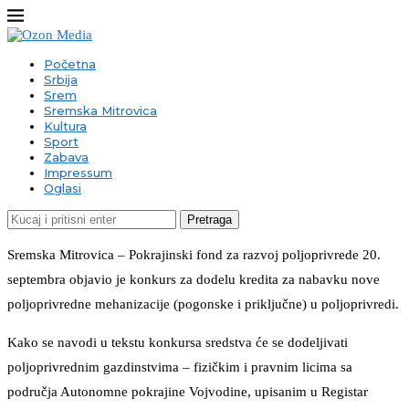
Početna
Srbija
Srem
Sremska Mitrovica
Kultura
Sport
Zabava
Impressum
Oglasi
Pretraga
Sremska Mitrovica – Pokrajinski fond za razvoj poljoprivrede 20.
septembra objavio je konkurs za dodelu kredita za nabavku nove
poljoprivredne mehanizacije (pogonske i priključne) u poljoprivredi.
Kako se navodi u tekstu konkursa sredstva će se dodeljivati
poljoprivrednim gazdinstvima – fizičkim i pravnim licima sa
područja Autonomne pokrajine Vojvodine, upisanim u Registar