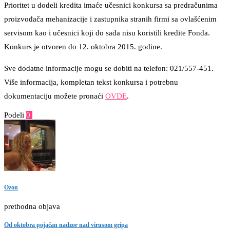
Prioritet u dodeli kredita imaće učesnici konkursa sa predračunima
proizvođača mehanizacije i zastupnika stranih firmi sa ovlašćenim
servisom kao i učesnici koji do sada nisu koristili kredite Fonda.
Konkurs je otvoren do 12. oktobra 2015. godine.
Sve dodatne informacije mogu se dobiti na telefon: 021/557-451.
Više informacija, kompletan tekst konkursa i potrebnu
dokumentaciju možete pronaći
OVDE
.
Podeli
0
Facebook
Twitter
Pinterest
Email
Ozon
prethodna objava
Od oktobra pojačan nadzor nad virusom gripa