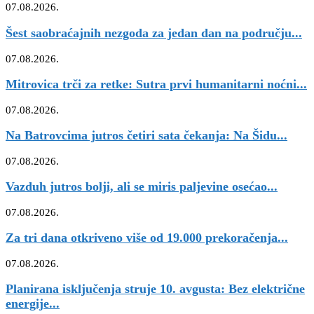
07.08.2026.
Šest saobraćajnih nezgoda za jedan dan na području...
07.08.2026.
Mitrovica trči za retke: Sutra prvi humanitarni noćni...
07.08.2026.
Na Batrovcima jutros četiri sata čekanja: Na Šidu...
07.08.2026.
Vazduh jutros bolji, ali se miris paljevine osećao...
07.08.2026.
Za tri dana otkriveno više od 19.000 prekoračenja...
07.08.2026.
Planirana isključenja struje 10. avgusta: Bez električne
energije...