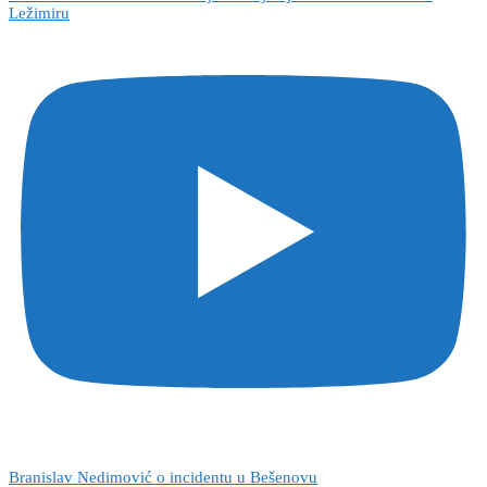
Ležimiru
Branislav Nedimović o incidentu u Bešenovu