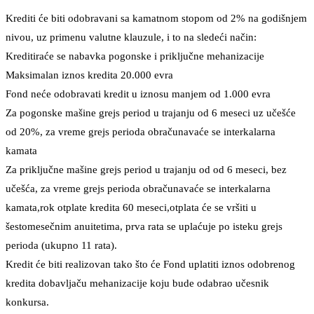
Krediti će biti odobravani sa kamatnom stopom od 2% na godišnjem
nivou, uz primenu valutne klauzule, i to na sledeći način:
Kreditiraće se nabavka pogonske i priključne mehanizacije
Maksimalan iznos kredita 20.000 evra
Fond neće odobravati kredit u iznosu manjem od 1.000 evra
Za pogonske mašine grejs period u trajanju od 6 meseci uz učešće
od 20%, za vreme grejs perioda obračunavaće se interkalarna
kamata
Za priključne mašine grejs period u trajanju od od 6 meseci, bez
učešća, za vreme grejs perioda obračunavaće se interkalarna
kamata,rok otplate kredita 60 meseci,otplata će se vršiti u
šestomesečnim anuitetima, prva rata se uplaćuje po isteku grejs
perioda (ukupno 11 rata).
Kredit će biti realizovan tako što će Fond uplatiti iznos odobrenog
kredita dobavljaču mehanizacije koju bude odabrao učesnik
konkursa.