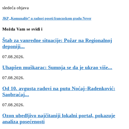
sledeća objava
JKP „Komunalije“ u radnoj poseti francuskom gradu Never
Možda Vam se svidi i
Štab za vanredne situacije: Požar na Regionalnoj
deponiji...
07.08.2026.
Uhapšen muškarac: Sumnja se da je ukrao više...
07.08.2026.
Od 10. avgusta radovi na putu Noćaj–Radenković:
Saobraćaj...
07.08.2026.
Ozon ubedljivo najčitaniji lokalni portal, pokazuje
analiza posećenosti