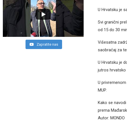
U Hrvatsku je s
Svi granični pr
od 15 do 30 minu
Višesatna zadr
Zapratite nas
saobraćaj za te
U Hrvatsku je d
jutros hrvatsko
U privremenom p
MUP.
Kako se navodi 
prema Mađarsko
Autor: MONDO