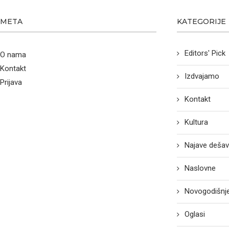
META
KATEGORIJE
Editors' Pick
O nama
Kontakt
Izdvajamo
Prijava
Kontakt
Kultura
Najave dešav
Naslovne
Novogodišnje
Oglasi