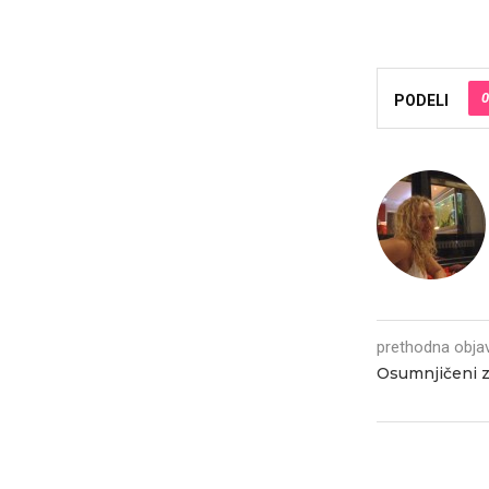
0
PODELI
prethodna obja
Osumnjičeni z