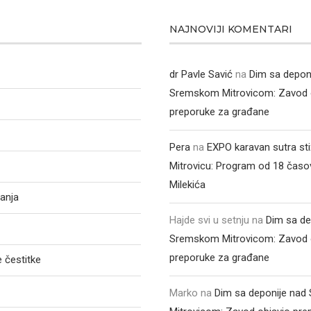
NAJNOVIJI KOMENTARI
dr Pavle Savić
na
Dim sa depon
Sremskom Mitrovicom: Zavod 
preporuke za građane
Pera
na
EXPO karavan sutra st
Mitrovicu: Program od 18 časo
Milekića
anja
Hajde svi u setnju
na
Dim sa de
Sremskom Mitrovicom: Zavod 
preporuke za građane
 čestitke
Marko
na
Dim sa deponije na