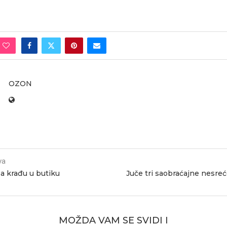
OZON
va
a krađu u butiku
Juče tri saobraćajne nesre
MOŽDA VAM SE SVIDI I