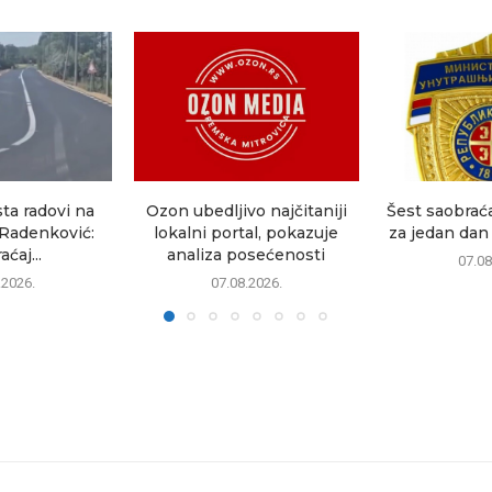
ta radovi na
Ozon ubedljivo najčitaniji
Šest saobrać
Radenković:
lokalni portal, pokazuje
za jedan dan 
ćaj...
analiza posećenosti
07.08
.2026.
07.08.2026.