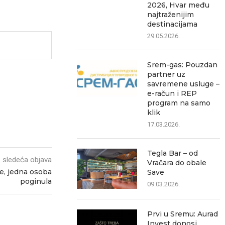
2026, Hvar među
najtraženijim
destinacijama
29.05.2026.
Srem-gas: Pouzdan
partner uz
savremene usluge –
e-račun i REP
program na samo
klik
17.03.2026.
Tegla Bar – od
sledeća objava
Vračara do obale
će, jedna osoba
Save
poginula
09.03.2026.
Prvi u Sremu: Aurad
Invest donosi