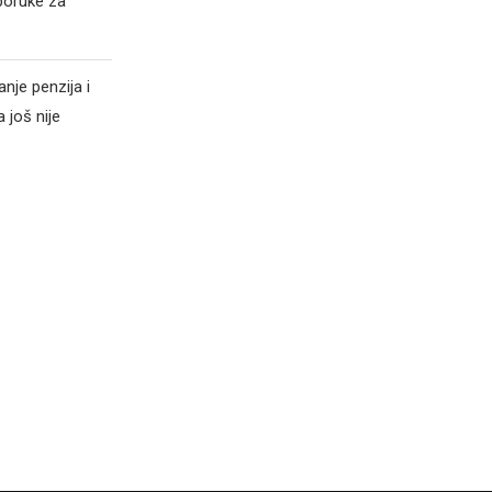
poruke za
nje penzija i
 još nije