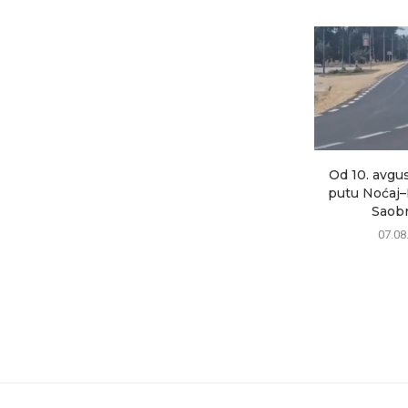
Od 10. avgus
putu Noćaj–
Saobra
07.08