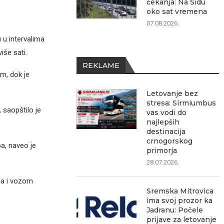
čekanja: Na Šidu
oko sat vremena
07.08.2026.
 u intervalima
iše sati.
REKLAME
m, dok je
Letovanje bez
stresa: Sirmiumbus
 saopštilo je
vas vodi do
najlepših
destinacija
crnogorskog
a, naveo je
primorja
28.07.2026.
ma i vozom
Sremska Mitrovica
ima svoj prozor ka
Jadranu: Počele
prijave za letovanje