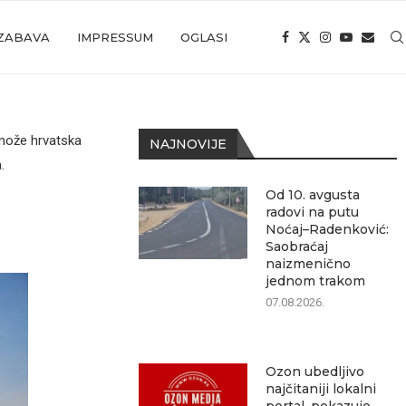
ZABAVA
IMPRESSUM
OGLASI
 može hrvatska
NAJNOVIJE
.
Od 10. avgusta
radovi na putu
Noćaj–Radenković:
Saobraćaj
naizmenično
jednom trakom
07.08.2026.
Ozon ubedljivo
najčitaniji lokalni