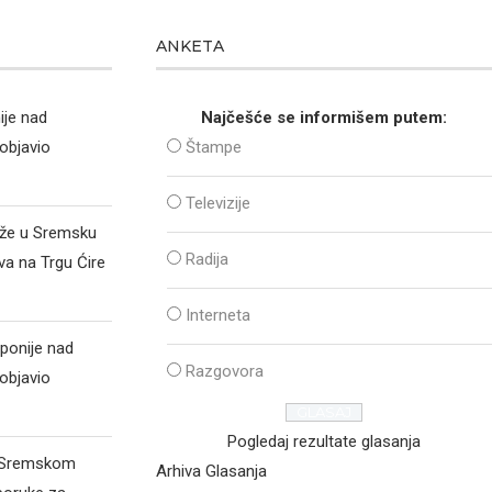
ANKETA
ije nad
Najčešće se informišem putem:
objavio
Štampe
Televizije
iže u Sremsku
Radija
va na Trgu Ćire
Interneta
ponije nad
Razgovora
objavio
Pogledaj rezultate glasanja
d Sremskom
Arhiva Glasanja