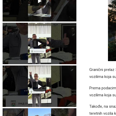
Granični prelaz 
vozilima koja s
Prema podacima 
vozilima koja su
Takođe, na snaz
teretnih vozila 