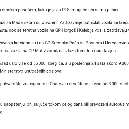
a srpskim pasošem, kako je javio RTS, moguće ući samo pešice.
elazi sa Mađarskom su otvoreni. Zadržavanje putničkih vozila se kreću
ta, dok se teretna vozila na GP Horgoš i Kelebija vozila zadržavaju v
žavanja kamiona su i na GP Sremska Rača sa Bosnom i Hercegovino
retna vozila na GP Mali Zvornik na izlazu trenutno obustavljen.
osad ušlo više od 55.000 izbeglica, a u poslednja 24 sata skoro 9.000,
 Ministarstvo unutrašnjih poslova.
rihvatilištu za migrante u Opatovcu smešteno je više od 3.000 osob
u saopštenju, oni su juče tokom celog dana bili prevoženi autobusi
j.