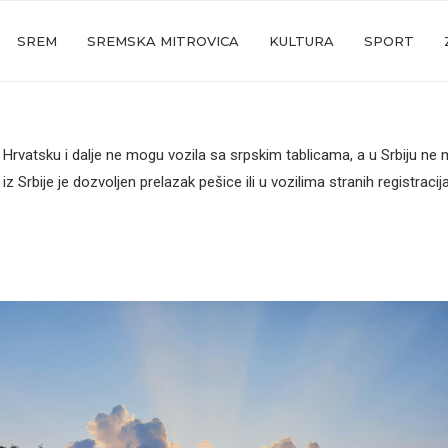
SREM
SREMSKA MITROVICA
KULTURA
SPORT
 Hrvatsku i dalje ne mogu vozila sa srpskim tablicama, a u Srbiju ne
iz Srbije je dozvoljen prelazak pešice ili u vozilima stranih registracija