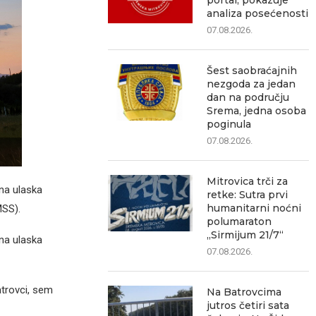
portal, pokazuje
analiza posećenosti
07.08.2026.
Šest saobraćajnih
nezgoda za jedan
dan na području
Srema, jedna osoba
poginula
07.08.2026.
Mitrovica trči za
ana ulaska
retke: Sutra prvi
humanitarni noćni
MSS).
polumaraton
„Sirmijum 21/7“
na ulaska
07.08.2026.
trovci, sem
Na Batrovcima
jutros četiri sata