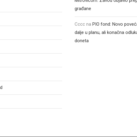
Mitrovicom: Zavod objavio pre
građane
Cccc
na
PIO fond: Novo poveća
dalje u planu, ali konačna odluka
doneta
ed