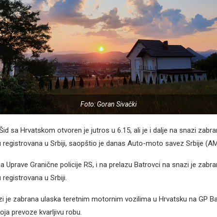
Foto: Goran Sivački
Šid sa Hrvatskom otvoren je jutros u 6.15, ali je i dalje na snazi zabr
u registrovana u Srbiji, saopštio je danas Auto-moto savez Srbije (A
Uprave Granične policije RS, i na prelazu Batrovci na snazi je zabra
 registrovana u Srbiji.
i je zabrana ulaska teretnim motornim vozilima u Hrvatsku na GP Ba
koja prevoze kvarljivu robu.