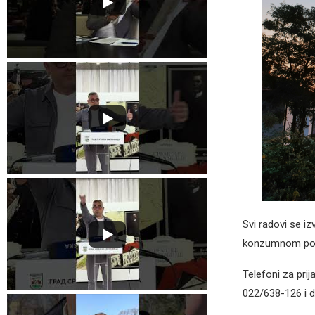
Svi radovi se i
konzumnom podr
Telefoni za pri
022/638-126 i d