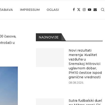
ZABAVA
IMPRESSUM
OGLASI
00 časova,
NAJNOVIJE
trošači u:
Novi rezultati
merenja: Kvalitet
vazduha u
Sremskoj Mitrovici
uglavnom dobar,
PM10 čestice ispod
granične vrednosti
08.08.2026.
Sutra fudbalski duel