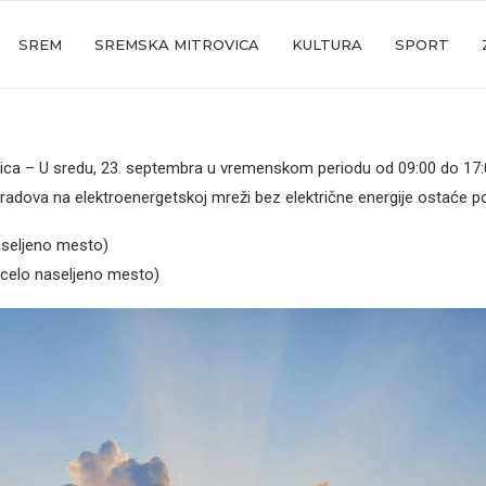
SREM
SREMSKA MITROVICA
KULTURA
SPORT
ica – U sredu, 23. septembra u vremenskom periodu od 09:00 do 17:
 radova na elektroenergetskoj mreži bez električne energije ostaće po
aseljeno mesto)
(celo naseljeno mesto)