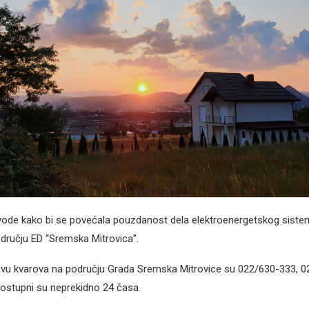
zvode kako bi se povećala pouzdanost dela elektroenergetskog siste
učju ED “Sremska Mitrovica”.
javu kvarova na području Grada Sremska Mitrovice su 022/630-333, 0
ostupni su neprekidno 24 časa.