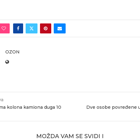
OZON
va
ma kolona kamiona duga 10
Dve osobe povređene u
MOŽDA VAM SE SVIDI I