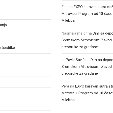
Felt
na
EXPO karavan sutra sti
Mitrovicu: Program od 18 časo
Milekića
anja
Nasmeja me dr
na
Dim sa depo
Sremskom Mitrovicom: Zavod 
preporuke za građane
 čestitke
dr Pavle Savić
na
Dim sa depon
Sremskom Mitrovicom: Zavod 
preporuke za građane
Pera
na
EXPO karavan sutra st
Mitrovicu: Program od 18 časo
Milekića