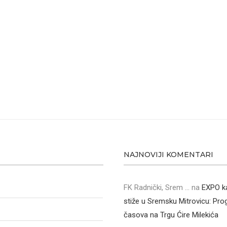
NAJNOVIJI KOMENTARI
FK Radnički, Srem ...
na
EXPO k
stiže u Sremsku Mitrovicu: Pr
časova na Trgu Ćire Milekića