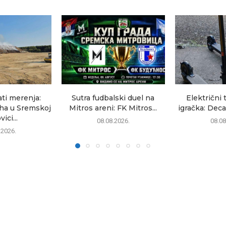
ati merenja:
Sutra fudbalski duel na
Električni 
uha u Sremskoj
Mitros areni: FK Mitros...
igračka: Deca
ici...
08.08.2026.
08.08
.2026.