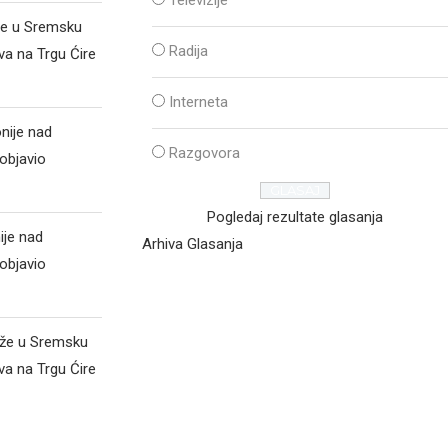
Televizije
že u Sremsku
Radija
va na Trgu Ćire
Interneta
nije nad
Razgovora
objavio
Pogledaj rezultate glasanja
ije nad
Arhiva Glasanja
objavio
iže u Sremsku
va na Trgu Ćire