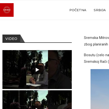
POČETNA
SRBIJA
Sremska Mitrov
VIDEO
zbog planiranih
Bosutu (celo n
Sremskoj Rači 