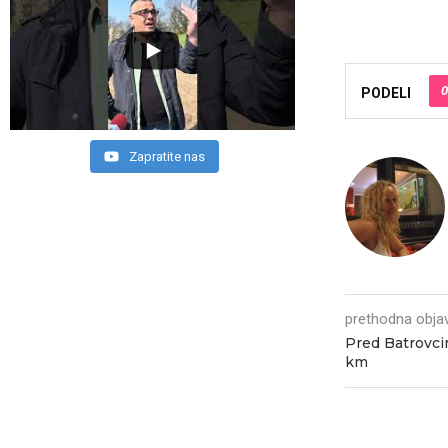
0
PODELI
Zapratite nas
prethodna obja
Pred Batrovci
km