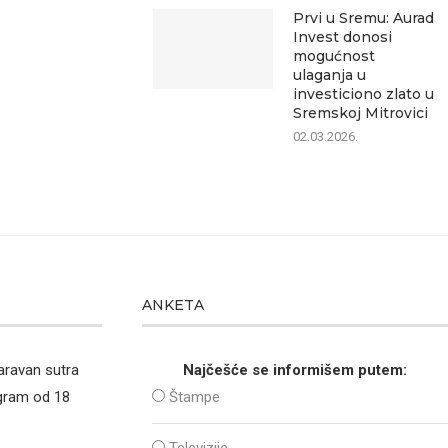
Prvi u Sremu: Aurad
Invest donosi
mogućnost
ulaganja u
investiciono zlato u
Sremskoj Mitrovici
02.03.2026.
ANKETA
aravan sutra
Najčešće se informišem putem:
ogram od 18
Štampe