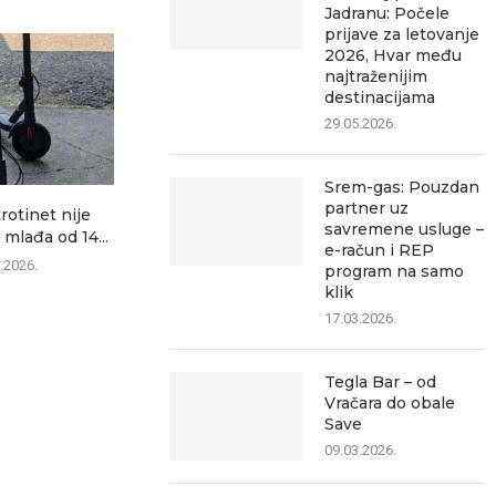
Jadranu: Počele
prijave za letovanje
2026, Hvar među
najtraženijim
destinacijama
29.05.2026.
Srem-gas: Pouzdan
partner uz
trotinet nije
Danas zatvaranje ulica u
Mitrovica dana
savremene usluge –
 mlađa od 14...
Sremskoj Mitrovici: Evo
08.0
e-račun i REP
gde...
.2026.
program na samo
08.08.2026.
klik
17.03.2026.
Tegla Bar – od
Vračara do obale
Save
09.03.2026.