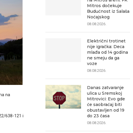
na Mitros areni: FK
Mitros dočekuje
Budućnost iz Salaša
Noćajskog
08.08.2026.
Električni trotinet
nije igračka: Deca
mlađa od 14 godina
ne smeju da ga
voze
08.08.2026.
Danas zatvaranje
ulica u Sremskoj
ma na
Mitrovici: Evo gde
će saobraćaj biti
obustavljen od 19
22/638-121 i
do 23 časa
08.08.2026.