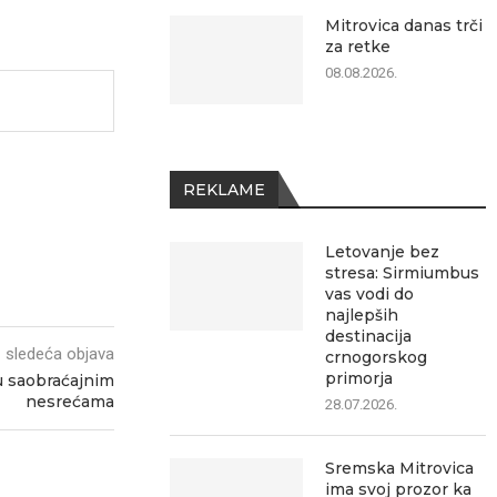
Mitrovica danas trči
za retke
08.08.2026.
REKLAME
Letovanje bez
stresa: Sirmiumbus
vas vodi do
najlepših
destinacija
sledeća objava
crnogorskog
primorja
 saobraćajnim
nesrećama
28.07.2026.
Sremska Mitrovica
ima svoj prozor ka