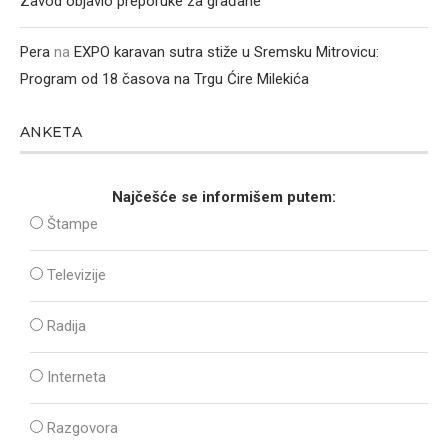
Zavod objavio preporuke za građane
Pera
na
EXPO karavan sutra stiže u Sremsku Mitrovicu:
Program od 18 časova na Trgu Ćire Milekića
ANKETA
Najčešće se informišem putem:
Štampe
Televizije
Radija
Interneta
Razgovora