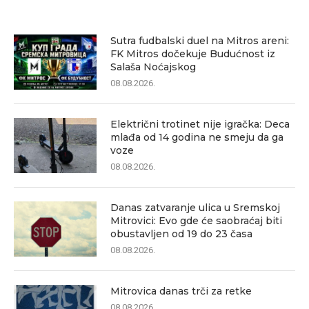
Sutra fudbalski duel na Mitros areni:
FK Mitros dočekuje Budućnost iz
Salaša Noćajskog
08.08.2026.
Električni trotinet nije igračka: Deca
mlađa od 14 godina ne smeju da ga
voze
08.08.2026.
Danas zatvaranje ulica u Sremskoj
Mitrovici: Evo gde će saobraćaj biti
obustavljen od 19 do 23 časa
08.08.2026.
Mitrovica danas trči za retke
08.08.2026.