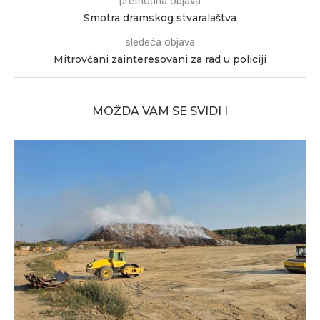
prethodna objava
Smotra dramskog stvaralaštva
sledeća objava
Mitrovčani zainteresovani za rad u policiji
MOŽDA VAM SE SVIDI I