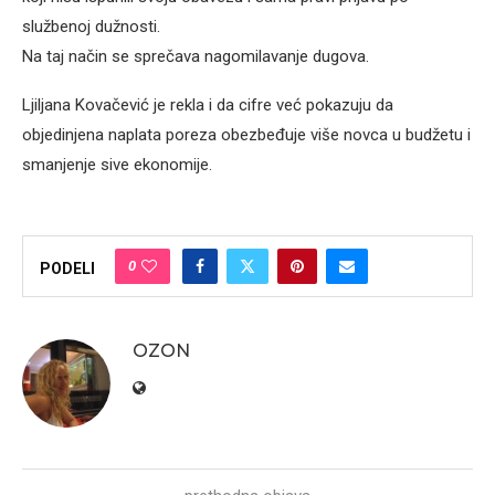
službenoj dužnosti.
Na taj način se sprečava nagomilavanje dugova.
Ljiljana Kovačević je rekla i da cifre već pokazuju da
objedinjena naplata poreza obezbeđuje više novca u budžetu i
smanjenje sive ekonomije.
0
PODELI
OZON