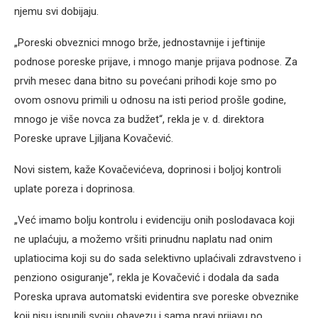
njemu svi dobijaju.
„Poreski obveznici mnogo brže, jednostavnije i jeftinije
podnose poreske prijave, i mnogo manje prijava podnose. Za
prvih mesec dana bitno su povećani prihodi koje smo po
ovom osnovu primili u odnosu na isti period prošle godine,
mnogo je više novca za budžet“, rekla je v. d. direktora
Poreske uprave Ljiljana Kovačević.
Novi sistem, kaže Kovačevićeva, doprinosi i boljoj kontroli
uplate poreza i doprinosa.
„Već imamo bolju kontrolu i evidenciju onih poslodavaca koji
ne uplaćuju, a možemo vršiti prinudnu naplatu nad onim
uplatiocima koji su do sada selektivno uplaćivali zdravstveno i
penziono osiguranje“, rekla je Kovačević i dodala da sada
Poreska uprava automatski evidentira sve poreske obveznike
koji nisu ispunili svoju obavezu i sama pravi prijavu po