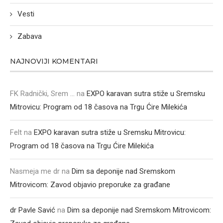
Vesti
Zabava
NAJNOVIJI KOMENTARI
FK Radnički, Srem ...
na
EXPO karavan sutra stiže u Sremsku
Mitrovicu: Program od 18 časova na Trgu Ćire Milekića
Felt
na
EXPO karavan sutra stiže u Sremsku Mitrovicu:
Program od 18 časova na Trgu Ćire Milekića
Nasmeja me dr
na
Dim sa deponije nad Sremskom
Mitrovicom: Zavod objavio preporuke za građane
dr Pavle Savić
na
Dim sa deponije nad Sremskom Mitrovicom: