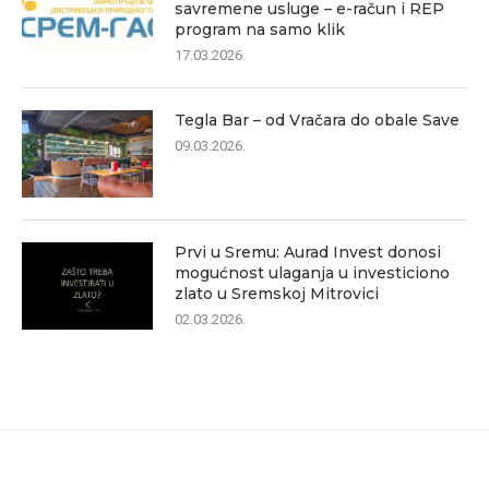
savremene usluge – e-račun i REP
program na samo klik
17.03.2026.
Tegla Bar – od Vračara do obale Save
09.03.2026.
Prvi u Sremu: Aurad Invest donosi
mogućnost ulaganja u investiciono
zlato u Sremskoj Mitrovici
02.03.2026.