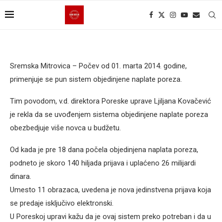
Sremska Mitrovica – Počev od 01. marta 2014. godine,
primenjuje se pun sistem objedinjene naplate poreza.
Tim povodom, v.d. direktora Poreske uprave Ljiljana Kovačević
je rekla da se uvođenjem sistema objedinjene naplate poreza
obezbedjuje više novca u budžetu.
Od kada je pre 18 dana počela objedinjena naplata poreza,
podneto je skoro 140 hiljada prijava i uplaćeno 26 milijardi
dinara.
Umesto 11 obrazaca, uvedena je nova jedinstvena prijava koja
se predaje isključivo elektronski.
U Poreskoj upravi kažu da je ovaj sistem preko potreban i da u