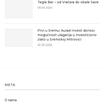
Tegla Bar – od Vračara do obale Save
09.03.2026.
Prvi u Sremu: Aurad Invest donosi
mogućnost ulaganja u investiciono
zlato u Sremskoj Mitrovici
02.03.2026.
META
O nama