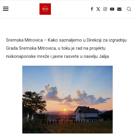
Sremska Mitrovica – Kako saznaljemo u Direkciji za izgradnju
Grada Sremska Mitrovica, u toku je rad na projektu
niskonaponske mreže i javne rasvete u naselju Jalija.