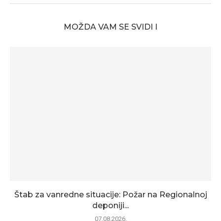
MOŽDA VAM SE SVIDI I
Štab za vanredne situacije: Požar na Regionalnoj
deponiji...
07.08.2026.