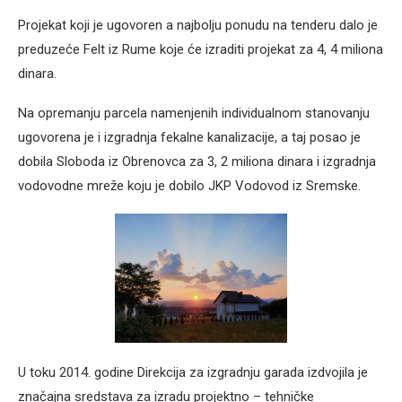
Projekat koji je ugovoren a najbolju ponudu na tenderu dalo je
preduzeće Felt iz Rume koje će izraditi projekat za 4, 4 miliona
dinara.
Na opremanju parcela namenjenih individualnom stanovanju
ugovorena je i izgradnja fekalne kanalizacije, a taj posao je
dobila Sloboda iz Obrenovca za 3, 2 miliona dinara i izgradnja
vodovodne mreže koju je dobilo JKP Vodovod iz Sremske.
U toku 2014. godine Direkcija za izgradnju garada izdvojila je
značajna sredstava za izradu projektno – tehničke