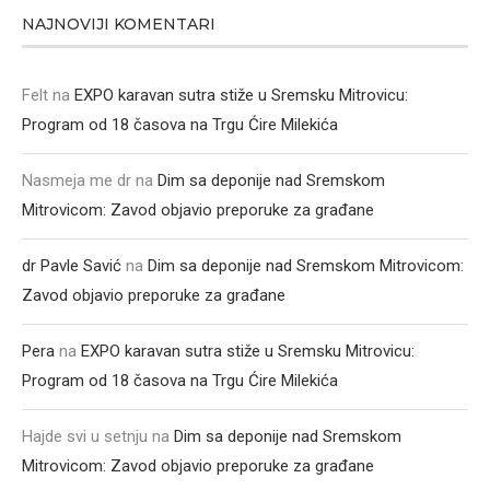
NAJNOVIJI KOMENTARI
Felt
na
EXPO karavan sutra stiže u Sremsku Mitrovicu:
Program od 18 časova na Trgu Ćire Milekića
Nasmeja me dr
na
Dim sa deponije nad Sremskom
Mitrovicom: Zavod objavio preporuke za građane
dr Pavle Savić
na
Dim sa deponije nad Sremskom Mitrovicom:
Zavod objavio preporuke za građane
Pera
na
EXPO karavan sutra stiže u Sremsku Mitrovicu:
Program od 18 časova na Trgu Ćire Milekića
Hajde svi u setnju
na
Dim sa deponije nad Sremskom
Mitrovicom: Zavod objavio preporuke za građane