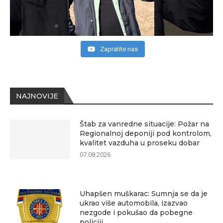
Zapratite nas
NAJNOVIJE
Štab za vanredne situacije: Požar na
Regionalnoj deponiji pod kontrolom,
kvalitet vazduha u proseku dobar
07.08.2026.
Uhapšen muškarac: Sumnja se da je
ukrao više automobila, izazvao
nezgode i pokušao da pobegne
policiji