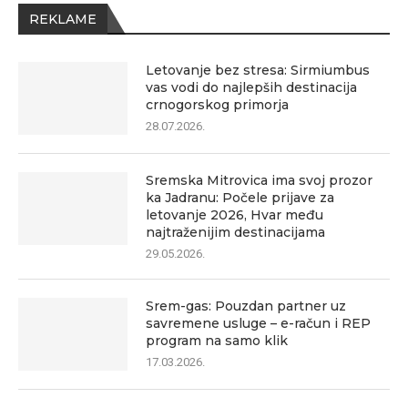
REKLAME
Letovanje bez stresa: Sirmiumbus
vas vodi do najlepših destinacija
crnogorskog primorja
28.07.2026.
Sremska Mitrovica ima svoj prozor
ka Jadranu: Počele prijave za
letovanje 2026, Hvar među
najtraženijim destinacijama
29.05.2026.
Srem-gas: Pouzdan partner uz
savremene usluge – e-račun i REP
program na samo klik
17.03.2026.