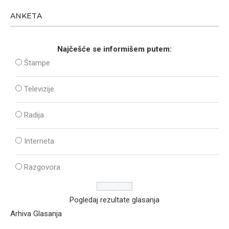
ANKETA
Najčešće se informišem putem:
Štampe
Televizije
Radija
Interneta
Razgovora
Pogledaj rezultate glasanja
Arhiva Glasanja