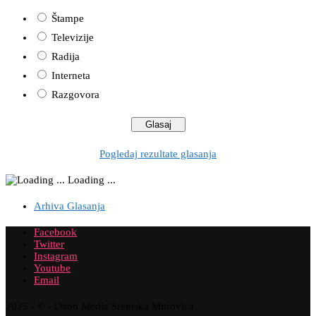
Štampe
Televizije
Radija
Interneta
Razgovora
Pogledaj rezultate glasanja
Loading ...
Arhiva Glasanja
Facebook
Twitter
Instagram
Youtube
Email
2025 - © - Ozon Media Sremska Mitrovica