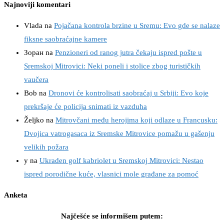
Najnoviji komentari
Vlada
na
Pojačana kontrola brzine u Sremu: Evo gde se nalaze
fiksne saobraćajne kamere
Зоран
na
Penzioneri od ranog jutra čekaju ispred pošte u
Sremskoj Mitrovici: Neki poneli i stolice zbog turističkih
vaučera
Bob
na
Dronovi će kontrolisati saobraćaj u Srbiji: Evo koje
prekršaje će policija snimati iz vazduha
Željko
na
Mitrovčani među herojima koji odlaze u Francusku:
Dvojica vatrogasaca iz Sremske Mitrovice pomažu u gašenju
velikih požara
y
na
Ukraden golf kabriolet u Sremskoj Mitrovici: Nestao
ispred porodične kuće, vlasnici mole građane za pomoć
Anketa
Najčešće se informišem putem: