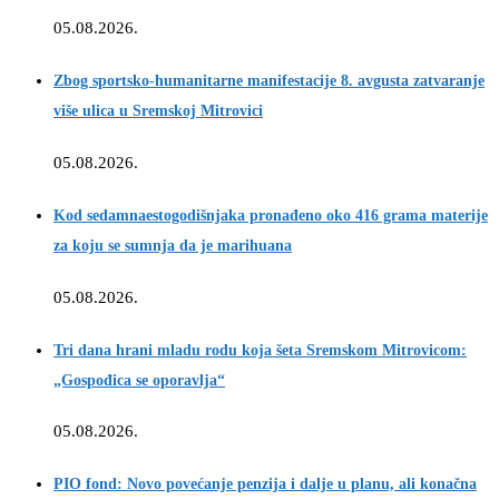
05.08.2026.
Zbog sportsko-humanitarne manifestacije 8. avgusta zatvaranje
više ulica u Sremskoj Mitrovici
05.08.2026.
Kod sedamnaestogodišnjaka pronađeno oko 416 grama materije
za koju se sumnja da je marihuana
05.08.2026.
Tri dana hrani mladu rodu koja šeta Sremskom Mitrovicom:
„Gospođica se oporavlja“
05.08.2026.
PIO fond: Novo povećanje penzija i dalje u planu, ali konačna