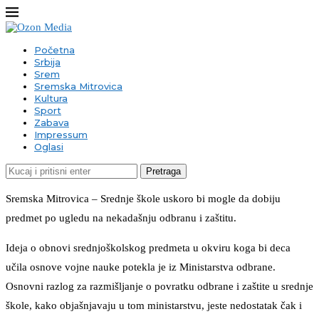
Početna
Srbija
Srem
Sremska Mitrovica
Kultura
Sport
Zabava
Impressum
Oglasi
Pretraga
Sremska Mitrovica – Srednje škole uskoro bi mogle da dobiju
predmet po ugledu na nekadašnju odbranu i zaštitu.
Ideja o obnovi srednjoškolskog predmeta u okviru koga bi deca
učila osnove vojne nauke potekla je iz Ministarstva odbrane.
Osnovni razlog za razmišljanje o povratku odbrane i zaštite u srednje
škole, kako objašnjavaju u tom ministarstvu, jeste nedostatak čak i