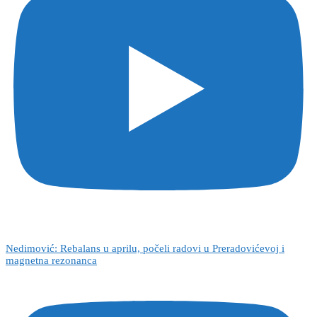
Nedimović: Rebalans u aprilu, počeli radovi u Preradovićevoj i
magnetna rezonanca