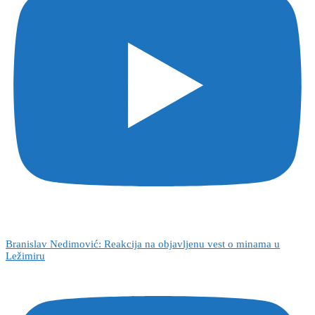
Branislav Nedimović: Reakcija na objavljenu vest o minama u
Ležimiru