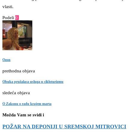
vlasti.
Podeli
0
Facebook
Twitter
Pinterest
Email
Ozon
prethodna objava
Obuka pružalaca usluga u cikloturizmu
sledeća objava
O Zakonu o radu krajem marta
Možda Vam se svidi i
POŽAR NA DEPONIJI U SREMSKOJ MITROVICI