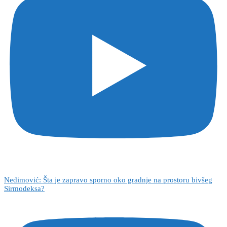
Nedimović: Šta je zapravo sporno oko gradnje na prostoru bivšeg
Sirmodeksa?