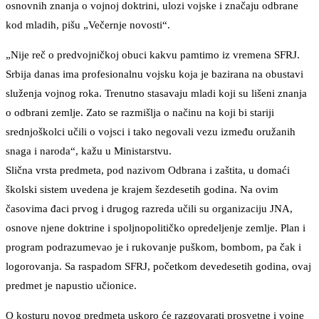
osnovnih znanja o vojnoj doktrini, ulozi vojske i značaju odbrane
kod mladih, pišu „Večernje novosti“.
„Nije reč o predvojničkoj obuci kakvu pamtimo iz vremena SFRJ.
Srbija danas ima profesionalnu vojsku koja je bazirana na obustavi
služenja vojnog roka. Trenutno stasavaju mladi koji su lišeni znanja
o odbrani zemlje. Zato se razmišlja o načinu na koji bi stariji
srednjoškolci učili o vojsci i tako negovali vezu između oružanih
snaga i naroda“, kažu u Ministarstvu.
Slična vrsta predmeta, pod nazivom Odbrana i zaštita, u domaći
školski sistem uvedena je krajem šezdesetih godina. Na ovim
časovima đaci prvog i drugog razreda učili su organizaciju JNA,
osnove njene doktrine i spoljnopolitičko opredeljenje zemlje. Plan i
program podrazumevao je i rukovanje puškom, bombom, pa čak i
logorovanja. Sa raspadom SFRJ, početkom devedesetih godina, ovaj
predmet je napustio učionice.
O kosturu novog predmeta uskoro će razgovarati prosvetne i vojne