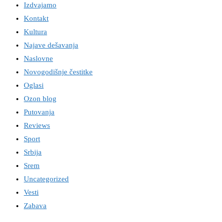
Izdvajamo
Kontakt
Kultura
Najave dešavanja
Naslovne
Novogodišnje čestitke
Oglasi
Ozon blog
Putovanja
Reviews
Sport
Srbija
Srem
Uncategorized
Vesti
Zabava