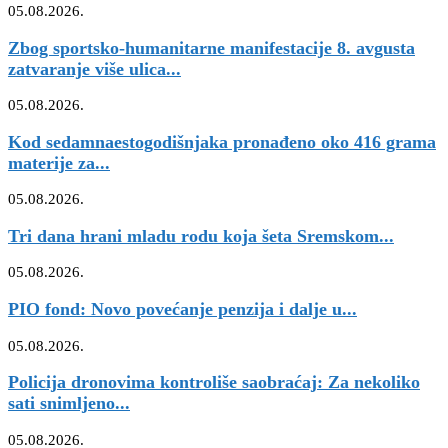
05.08.2026.
Zbog sportsko-humanitarne manifestacije 8. avgusta
zatvaranje više ulica...
05.08.2026.
Kod sedamnaestogodišnjaka pronađeno oko 416 grama
materije za...
05.08.2026.
Tri dana hrani mladu rodu koja šeta Sremskom...
05.08.2026.
PIO fond: Novo povećanje penzija i dalje u...
05.08.2026.
Policija dronovima kontroliše saobraćaj: Za nekoliko
sati snimljeno...
05.08.2026.