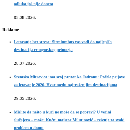
odluka još nije doneta
05.08.2026.
Reklame
Letovanje bez stresa: Sirmiumbus vas vodi do najlepših
destinacija crnogorskog primorja
28.07.2026.
Sremska Mitrovica ima svoj prozor ka Jadranu: Počele prijave
za letovanje 2026, Hvar među najtraženijim destinacijama
29.05.2026.
Mislite da nešto u kući ne može da se popravi? U većini
slučajeva – može: Kućni majstor Milutinović – rešenje za svaki
problem u domu