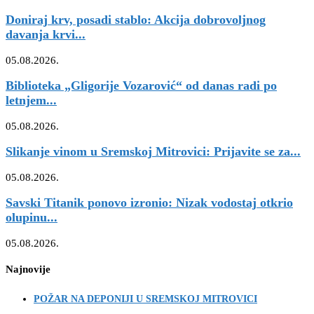
Doniraj krv, posadi stablo: Akcija dobrovoljnog
davanja krvi...
05.08.2026.
Biblioteka „Gligorije Vozarović“ od danas radi po
letnjem...
05.08.2026.
Slikanje vinom u Sremskoj Mitrovici: Prijavite se za...
05.08.2026.
Savski Titanik ponovo izronio: Nizak vodostaj otkrio
olupinu...
05.08.2026.
Najnovije
POŽAR NA DEPONIJI U SREMSKOJ MITROVICI