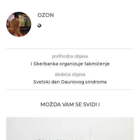
OZON
prethodna objava
I Sberbanka organizuje takmičenje
sledeća objava
Svetski dan Daunovog sindroma
MOŽDA VAM SE SVIDI I