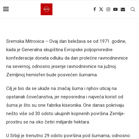
Sremska Mitrovica – Ovaj dan beležava se od 1971. godine,
kada je Generalna skupština Evropske poljoprivredne
konfederacije donela odluku da dan prolećne ravnodnevnice
na severnoj, odnosno jesenje ravnodnevnice na južnoj
Zemljinoj hemisferi bude posvećen šumama.
Cilj je bio da se ukaže na značaj šuma i njihov uticaj na
opstanak čovečanstva, jer neposredna i najveća korist od
šuma je što su one fabrika kiseonika. One danas pokrivaju
nešto više od 30 odsto ukupnih kopnenih površina Zemlje-
prostiru se na oko četiri milijarde hektara.
U Srbiji je trenutno 29 odsto površina pod šumama, odnosno