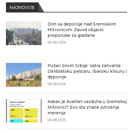
NAJNOVIJE
Dim sa deponije nad Sremskom
Mitrovicom: Zavod objavio
preporuke za građane
06.08.2026.
Požari širom Srbije: Vatra zahvatila
Deliblatsku peščaru, Ibarsku klisuru i
deponije
06.08.2026.
Kakav je kvalitet vazduha u Sremskoj
Mitrovici? Evo šta znače jutrošnja
merenja
06.08.2026.