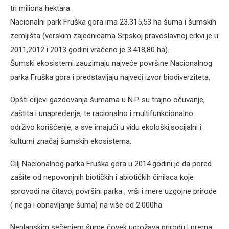
tri miliona hektara.
Nacionalni park Fruška gora ima 23.315,53 ha šuma i šumskih
zemljišta (verskim zajednicama Srpskoj pravoslavnoj crkvi je u
2011,2012 i 2013 godini vraćeno je 3.418,80 ha).
Šumski ekosistemi zauzimaju najveće površine Nacionalnog
parka Fruška gora i predstavljaju najveći izvor biodiverziteta.
Opšti ciljevi gazdovanja šumama u N.P. su trajno očuvanje,
zaštita i unapređenje, te racionalno i multifunkcionalno
održivo korišćenje, a sve imajući u vidu ekološki,socijalni i
kulturni značaj šumskih ekosistema.
Cilj Nacionalnog parka Fruška gora u 2014.godini je da pored
zašite od nepovonjnih biotičkih i abiotičkih činilaca koje
sprovodi na čitavoj površini parka , vrši i mere uzgojne prirode
( nega i obnavljanje šuma) na više od 2.000ha.
Neplanskim sečenjem šume čovek ugrožava prirodu i prema