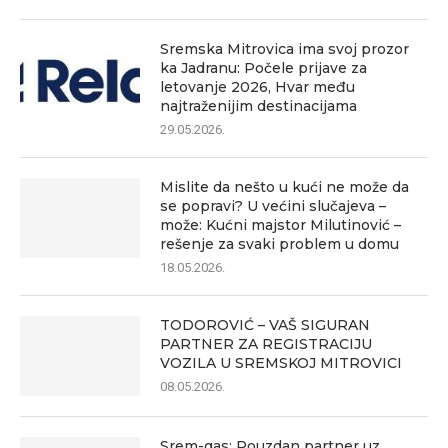
Sremska Mitrovica ima svoj prozor
ka Jadranu: Počele prijave za
letovanje 2026, Hvar među
najtraženijim destinacijama
29.05.2026.
Mislite da nešto u kući ne može da
se popravi? U većini slučajeva –
može: Kućni majstor Milutinović –
rešenje za svaki problem u domu
18.05.2026.
TODOROVIĆ – VAŠ SIGURAN
PARTNER ZA REGISTRACIJU
VOZILA U SREMSKOJ MITROVICI
08.05.2026.
Srem-gas: Pouzdan partner uz