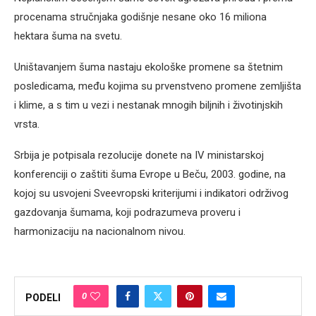
procenama stručnjaka godišnje nesane oko 16 miliona
hektara šuma na svetu.
Uništavanjem šuma nastaju ekološke promene sa štetnim
posledicama, među kojima su prvenstveno promene zemljišta
i klime, a s tim u vezi i nestanak mnogih biljnih i životinjskih
vrsta.
Srbija je potpisala rezolucije donete na IV ministarskoj
konferenciji o zaštiti šuma Evrope u Beču, 2003. godine, na
kojoj su usvojeni Sveevropski kriterijumi i indikatori održivog
gazdovanja šumama, koji podrazumeva proveru i
harmonizaciju na nacionalnom nivou.
0
PODELI