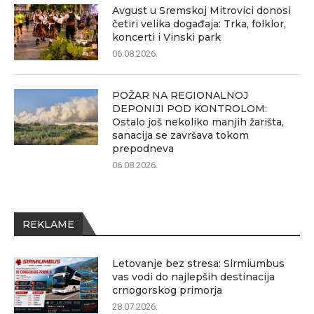
Avgust u Sremskoj Mitrovici donosi
četiri velika događaja: Trka, folklor,
koncerti i Vinski park
06.08.2026.
POŽAR NA REGIONALNOJ
DEPONIJI POD KONTROLOM:
Ostalo još nekoliko manjih žarišta,
sanacija se završava tokom
prepodneva
06.08.2026.
REKLAME
Letovanje bez stresa: Sirmiumbus
vas vodi do najlepših destinacija
crnogorskog primorja
28.07.2026.