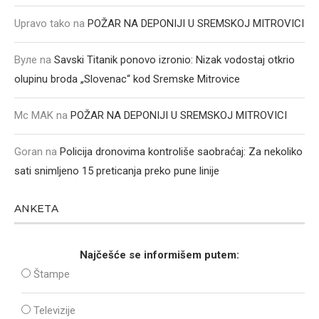
Upravo tako
na
POŽAR NA DEPONIJI U SREMSKOJ MITROVICI
Вуле
na
Savski Titanik ponovo izronio: Nizak vodostaj otkrio
olupinu broda „Slovenac“ kod Sremske Mitrovice
Mc MAK
na
POŽAR NA DEPONIJI U SREMSKOJ MITROVICI
Goran
na
Policija dronovima kontroliše saobraćaj: Za nekoliko
sati snimljeno 15 preticanja preko pune linije
ANKETA
Najčešće se informišem putem:
Štampe
Televizije