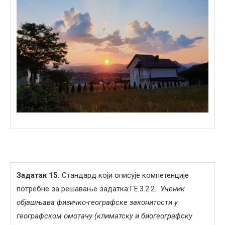
Задатак
15
.
Стандард који описује компетенције
потребне за решавање задатка:ГЕ.3.2.2.
Ученик
објашњава физичко-географске законитости у
географском омотачу (климатску и биогеографску