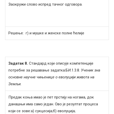
Заокружи слово испред тачног одговора.
Решење: г) и мушке и женске полне ћелије
Задатак
8
.
Стандард који описује компетенције
потребне за решавање задатка:БИ.1.3.8.
Ученик зна
основне научне чињенице о еволуцији живота на
Земљи.
Предак коња имао је пет прстију на ногама, док
данашњи има само један. Ово је резултат процеса
који се зове:а) сукцесија;б) еволуција;