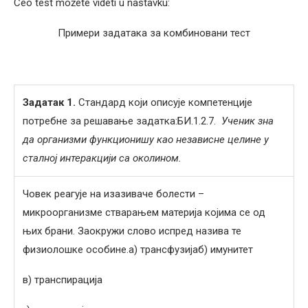
Ceo test možete videti u nastavku:
Примери задатака за комбиновани тест
Задатак 1.
Стандард који описује компетенције
потребне за решавање задатка:БИ.1.2.7.
Ученик зна
да организми функционишу као независне целине у
сталној интеракцији са околином.
Човек реагује на изазиваче болести –
микроорганизме стварањем материја којима се од
њих брани. Заокружи слово испред назива те
физиолошке особине.а) трансфузијаб) имунитет
в) транспирација