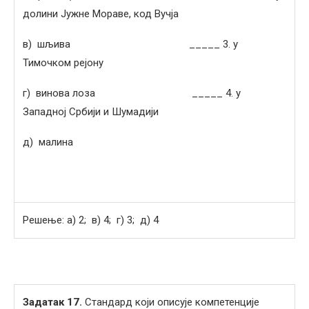
долини Јужне Мораве, код Вучја
в) шљива _____ 3. у
Тимочком рејону
г) винова лоза _____ 4. у
Западној Србији и Шумадији
д) малина
Решење: а) 2; в) 4; г) 3; д) 4
Задатак
17
.
Стандард који описује компетенције