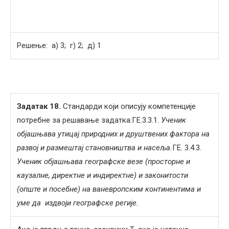
Решење: а) 3; г) 2; д) 1
Задатак
18
.
Стандарди који описују компетенције
потребне за решавање задатка:ГЕ.3.3.1.
Ученик
објашњава утицај природних и друштвених фактора на
развој и размештај становништва и насеља.
ГЕ. 3.4.3.
Ученик објашњава географске везе (просторне и
каузалне, директне и индиректне) и законитости
(опште и посебне) на ваневропским континентима и
уме да издвоји географске регије.