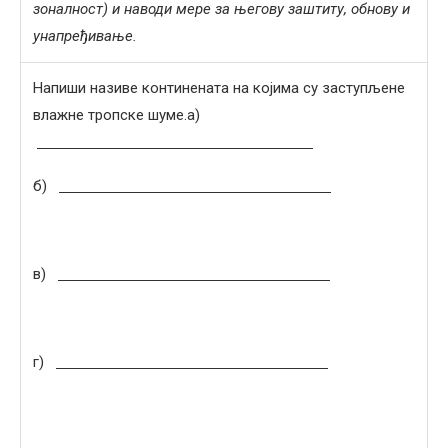
зоналност) и наводи мере за његову заштиту, обнову и
унапређивање.
Напиши називе континената на којима су заступљене
влажне тропске шуме.а)
б)
в)
г)