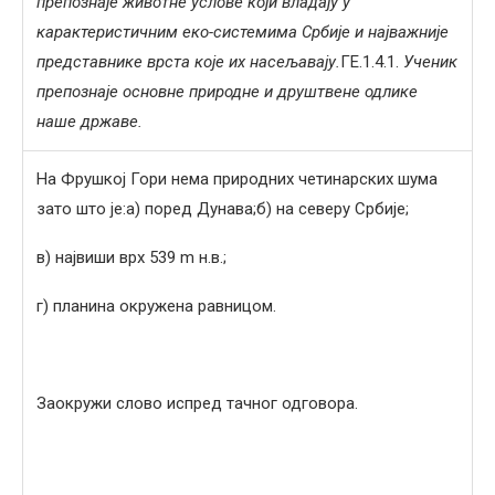
препознаје животне услове који владају у
карактеристичним еко-системима Србије и најважније
представнике врста које их насељавају.
ГЕ.1.4.1.
Ученик
препознаје основне природне и друштвене одлике
наше државе.
На Фрушкој Гори нема природних четинарских шума
зато што је:а) поред Дунава;б) на северу Србије;
в) највиши врх 539 m н.в.;
г) планина окружена равницом.
Заокружи слово испред тачног одговора.