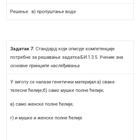
Решење: в) пропуштање воде
Задатак 7.
Стандард који описује компетенције
потребне за решавање задатка:БИ.1.3.5.
Ученик зна
основне принципе наслеђивања.
У зиготу се налази генетички материјал:а) свaке
телесне ћелије;б) само мушке полне ћелије;
в) само женске полне ћелије;
г) и мушке и женске полне ћелије.