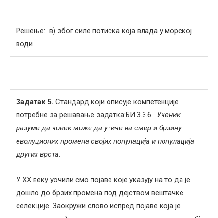
Решење: в) због силе потиска која влада у морској
води
Задатак 5.
Стандард који описује компетенције
потребне за решавање задатка:БИ.3.3.6.
Ученик
разуме да човек може да утиче на смер и брзину
еволуционих промена својих популација и популација
других врста.
У XX веку уочили смо појаве које указују на то да је
дошло до брзих промена под дејством вештачке
селекције. Заокружи слово испред појаве која је