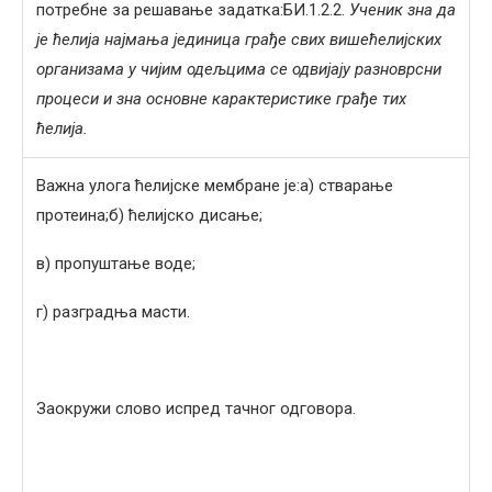
потребне за решавање задатка:БИ.1.2.2.
Ученик зна да
је ћелија најмања јединица грађе свих вишећелијских
организама у чијим одељцима се одвијају разноврсни
процеси и зна основне карактеристике грађе тих
ћелија.
Важна улога ћелијске мембране је:а) стварање
протеина;б) ћелијско дисање;
в) пропуштање воде;
г) разградња масти.
Заокружи слово испред тачног одговора.