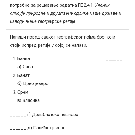
потребне за решавање задатка:ГЕ.2.4.1.
Ученик
описује природне и друштвене одлике наше државе и
наводи њене географске регије.
Напиши поред сваког географског појма број који
стоји испред регије у којој се налази.
Бачка ______
а) Сава
Банат ______
б) Црно језеро
Срем ______
в) Власина
______ г) Делиблатска пешчара
______ д) Палићко језеро