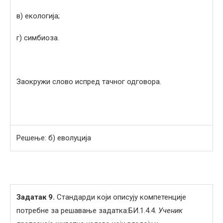
в) екологија;
г) симбиоза.
Заокружи слово испред тачног одговора.
Решење: б) еволуција
Задатак
9
.
Стандарди који описују компетенције
потребне за решавање задатка:БИ.1.4.4.
Ученик