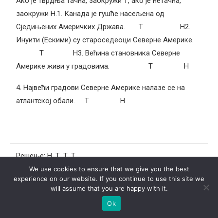
Ако је тврдња тачна, заокружи Т, ако је нетачна,
заокружи Н.1. Канада је гушће насељена од
Сједињених Америчких Држава. Т Н2.
Инуити (Ескими) су староседеоци Северне Америке.
Т Н3. Већина становника Северне
Америке живи у градовима. T Н
4. Највећи градови Северне Америке налазе се на
атлантској обали. Т Н
Решење: Н, Т, Т, Т
We use cookies to ensure that we give you the best
experience on our website. If you continue to use this site we
will assume that you are happy with it.
Ok
Задатак
19
.
Стандард који описује компетенције