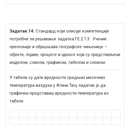
Задатак
14
.
Стандард који описује компетенције
потребне за решавање задатка:ГЕ.2.1.3.
Ученик
препознаје и објашњава географске чињенице –
објекте, појаве, процесе и односе који су представљени
моделом, сликом, графиком, табелом и схемом.
У табели су дате вредности средњих месечних
температура ваздуха у Атини.Твој задатак је да
графички представиш вредности температура из
табеле.