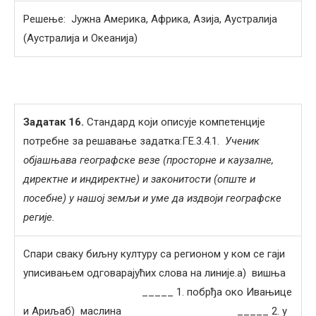
Решење: Јужна Америка, Африка, Азија, Аустралија
(Аустралија и Океанија)
Задатак
16
.
Стандард који описује компетенције
потребне за решавање задатка:ГЕ.3.4.1.
Ученик
објашњава географске везе (просторне и каузалне,
директне и индиректне) и законитости (опште и
посебне) у нашој земљи и уме да издвоји географске
регије.
Спари сваку биљну културу са регионом у ком се гаји
уписивањем одговарајућих слова на линије.а) вишња
_____ 1. побрђа око Ивањице
и Ариљаб) маслина _____ 2. у