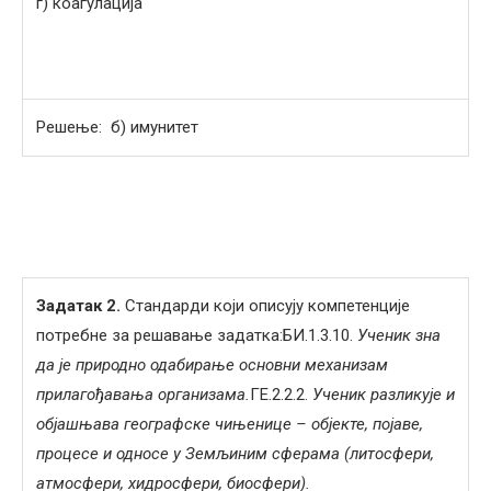
г) коагулација
Решење: б) имунитет
Задатак 2.
Стандарди који описују компетенције
потребне за решавање задатка:БИ.1.3.10.
Ученик зна
да је природно одабирање основни механизам
прилагођавања организама.
ГЕ.2.2.2.
Ученик разликује и
објашњава географске чињенице – објекте, појаве,
процесе и односе у Земљиним сферама (литосфери,
атмосфери, хидросфери, биосфери).