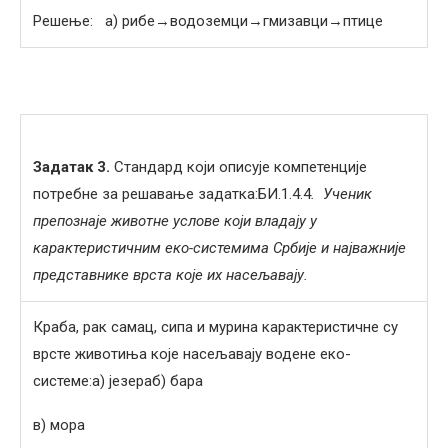
Решење: а) рибе→водоземци→гмизавци→птице
Задатак 3.
Стандард који описује компетенције
потребне за решавање задатка:БИ.1.4.4
. Ученик
препознаје животне услове који владају у
карактеристичним еко-системима Србије и најважније
представнике врста које их насељавају.
Краба, рак самац, сипа и мурина карактеристичне су
врсте животиња које насељавају водене еко-
системе:а) језераб) бара
в) мора