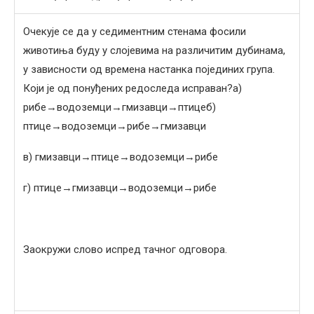
Очекује се да у седиментним стенама фосили
животиња буду у слојевима на различитим дубинама,
у зависности од времена настанка појединих група.
Који је од понуђених редоследа исправан?а)
рибе→водоземци→гмизавци→птицеб)
птице→водоземци→рибе→гмизавци
в) гмизавци→птице→водоземци→рибе
г) птице→гмизавци→водоземци→рибе
Заокружи слово испред тачног одговора.