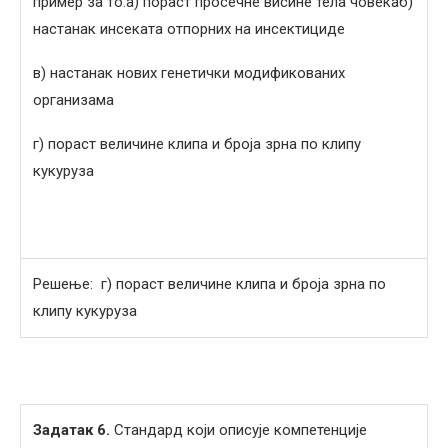
пример за то.а) пораст просечне висине тела човекаб)
настанак инсеката отпорних на инсектициде
в) настанак нових генетички модификованих
организама
г) пораст величине клипа и броја зрна по клипу
кукуруза
Решење: г) пораст величине клипа и броја зрна по
клипу кукуруза
Задатак 6.
Стандард који описује компетенције