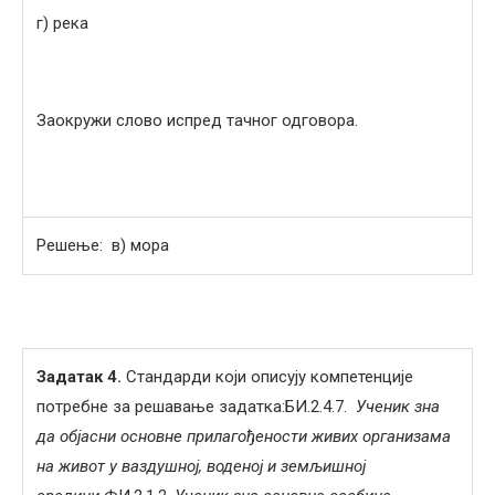
г) река
Заокружи слово испред тачног одговора.
Решење: в) мора
Задатак 4.
Стандарди који описују компетенције
потребне за решавање задатка:БИ.2.4.7.
Ученик зна
да објасни основне прилагођености живих организама
на живот у ваздушној, воденој и земљишној