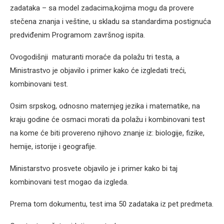
zadataka – sa model zadacima,kojima mogu da provere
stečena znanja i veštine, u skladu sa standardima postignuća
predviđenim Programom završnog ispita.
Ovogodišnji maturanti moraće da polažu tri testa, a
Ministrastvo je objavilo i primer kako će izgledati treći,
kombinovani test.
Osim srpskog, odnosno maternjeg jezika i matematike, na
kraju godine će osmaci morati da polažu i kombinovani test
na kome će biti provereno njihovo znanje iz: biologije, fizike,
hemije, istorije i geografije.
Ministarstvo prosvete objavilo je i primer kako bi taj
kombinovani test mogao da izgleda.
Prema tom dokumentu, test ima 50 zadataka iz pet predmeta.