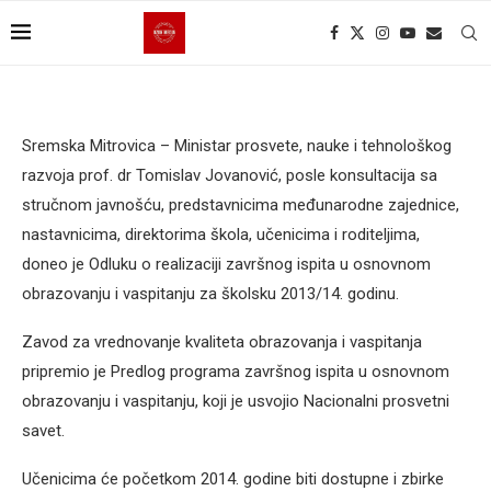
Sremska Mitrovica – Ministar prosvete, nauke i tehnološkog
razvoja prof. dr Tomislav Jovanović, posle konsultacija sa
stručnom javnošću, predstavnicima međunarodne zajednice,
nastavnicima, direktorima škola, učenicima i roditeljima,
doneo je Odluku o realizaciji završnog ispita u osnovnom
obrazovanju i vaspitanju za školsku 2013/14. godinu.
Zavod za vrednovanje kvaliteta obrazovanja i vaspitanja
pripremio je Predlog programa završnog ispita u osnovnom
obrazovanju i vaspitanju, koji je usvojio Nacionalni prosvetni
savet.
Učenicima će početkom 2014. godine biti dostupne i zbirke