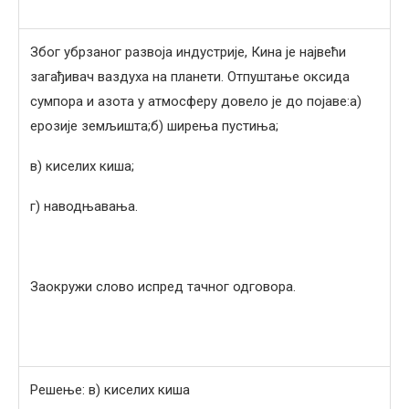
Због убрзаног развоја индустрије, Кина је највећи
загађивач ваздуха на планети. Отпуштање оксида
сумпора и азота у атмосферу довело је до појаве:а)
ерозије земљишта;б) ширења пустиња;
в) киселих киша;
г) наводњавања.
Заокружи слово испред тачног одговора.
Решење: в) киселих киша