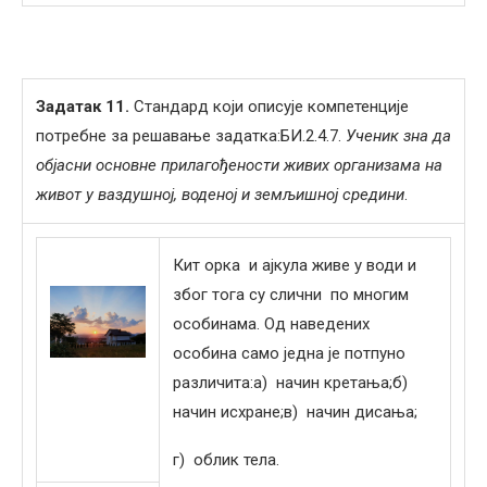
Задатак 1
1
.
Стандард који описује компетенције
потребне за решавање задатка:БИ.2.4.7.
Ученик зна да
објасни основне прилагођености живих организама на
живот у ваздушној, воденој и земљишној средини
.
Кит орка и ајкула живе у води и
због тога су слични по многим
особинама. Од наведених
особина само једна је потпуно
различита:а) начин кретања;б)
начин исхране;в) начин дисања;
г) облик тела.