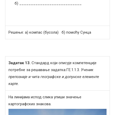
б) ___________________________
Решење: а) компас (бусола) б) помоћу Сунца
Задатак 1
3
.
Стандард који описује компетенције
потребне за решавање задатка:ГЕ.1.1.3.
Ученик
препознаје и чита географске и допунске елементе
карте.
На линијама испод слика упиши значење
картографских знакова.