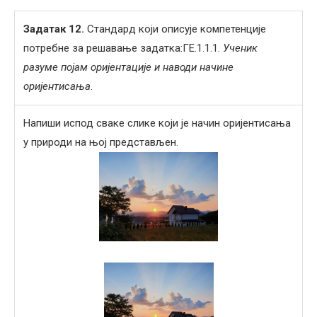
Задатак 1
2
.
Стандард који описује компетенције
потребне за решавање задатка:ГЕ.1.1.1.
Ученик
разуме појам оријентације и наводи начине
оријентисања
.
Напиши испод сваке слике који је начин оријентисања
у природи на њој представљен.