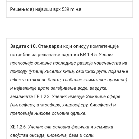
Решење: в) највиши врх 539 m н.в.
Задатак 1
0
.
Стандарди који описују компетенције
потребне за решавање задатка:БИ.1.4.5.
Ученик
препознаје основне последице развоја човечанства на
природу (утицај киселих киша, озонских рупа, појачање
ефекта стаклене баште, глобалне климатске промене)
и најважније врсте загађивања воде, ваздуха,
земљишта.
ГЕ.1.2.3.
Ученик именује Земљине сфере
(литосферу, атмосферу, хидросферу, биосферу) и
препознаје њихове основне одлике.
ХЕ.1.2.6.
Ученик зна основна физичка и хемијска
својства оксида, киселина, база и соли.