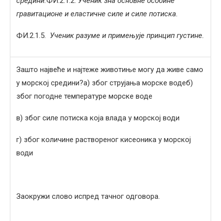
средини.
ФИ.2.1.2.
Ученик зна основне особине
гравитационе и еластичне силе и силе потиска.
ФИ.2.1.5.
Ученик разуме и примењује принцип густине.
Зашто највеће и најтеже животиње могу да живе само
у морској средини?а) због струјања морске водеб)
због погодне температуре морске воде
в) због силе потиска која влада у морској води
г) због количине раствореног кисеоника у морској
води
Заокружи слово испред тачног одговора.