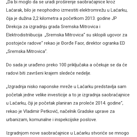
„Da bi moglo da se uradi proširenje saobraćajnice kroz
Laćarak, bilo je neophodno izmestiti elektromrežu u Laćarku,
čija je dužina 2,2 kilometra a početkom 2013. godine JP
Direkcja za izgradnju grada Sremska Mitrovica i
Elektrodistriibucija „Sremska Mitrovica“ su sklopili ugovor za
postojeće radove“ rekao je Đorđe Faor, direktor ogranka ED
„Sremska Mitrovica“.
Do sada je urađeno preko 100 priključaka a očekuje se da će
radovi biti završeni krajem sledeće nedelje.
„Izgradnja nisko naponske mreže u Laćarku predstavlja sam
početak jedne velike investicije a to je izgradnja saobraćajnice
u Laćarku, čiji je početak planiran za proleće 2014. godine“,
rekao je Vladimir Petković, načelnik Gradske uprave za
urbanizam, komunalne i inspekcijske poslove.
Izgradnjom nove saobraćajnice u Laćarku stvoriće se mnogo