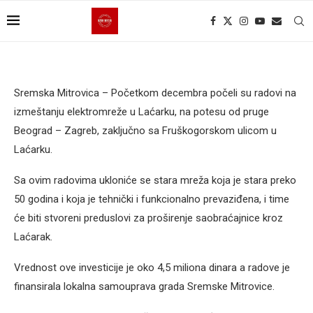
Sremska Mitrovica – Početkom decembra počeli su radovi na
izmeštanju elektromreže u Laćarku, na potesu od pruge
Beograd – Zagreb, zaključno sa Fruškogorskom ulicom u
Laćarku.
Sa ovim radovima ukloniće se stara mreža koja je stara preko
50 godina i koja je tehnički i funkcionalno prevaziđena, i time
će biti stvoreni preduslovi za proširenje saobraćajnice kroz
Laćarak.
Vrednost ove investicije je oko 4,5 miliona dinara a radove je
finansirala lokalna samouprava grada Sremske Mitrovice.