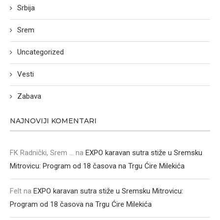
Srbija
Srem
Uncategorized
Vesti
Zabava
NAJNOVIJI KOMENTARI
FK Radnički, Srem ...
na
EXPO karavan sutra stiže u Sremsku
Mitrovicu: Program od 18 časova na Trgu Ćire Milekića
Felt
na
EXPO karavan sutra stiže u Sremsku Mitrovicu:
Program od 18 časova na Trgu Ćire Milekića