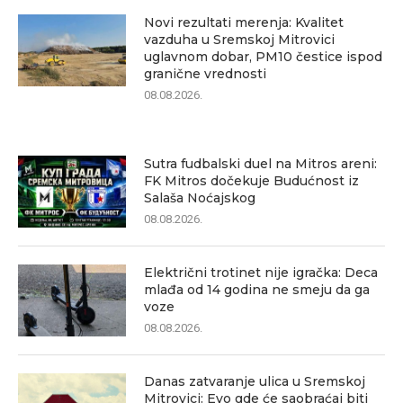
Novi rezultati merenja: Kvalitet
vazduha u Sremskoj Mitrovici
uglavnom dobar, PM10 čestice ispod
granične vrednosti
08.08.2026.
Sutra fudbalski duel na Mitros areni:
FK Mitros dočekuje Budućnost iz
Salaša Noćajskog
08.08.2026.
Električni trotinet nije igračka: Deca
mlađa od 14 godina ne smeju da ga
voze
08.08.2026.
Danas zatvaranje ulica u Sremskoj
Mitrovici: Evo gde će saobraćaj biti