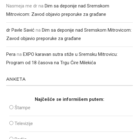
Nasmeja me dr
na
Dim sa deponije nad Sremskom
Mitrovicom: Zavod objavio preporuke za građane
dr Pavle Savić
na
Dim sa deponije nad Sremskom Mitrovicom:
Zavod objavio preporuke za građane
Pera
na
EXPO karavan sutra stiže u Sremsku Mitrovicu:
Program od 18 časova na Trgu Ćire Milekića
ANKETA
Najčešće se informišem putem:
Štampe
Televizije