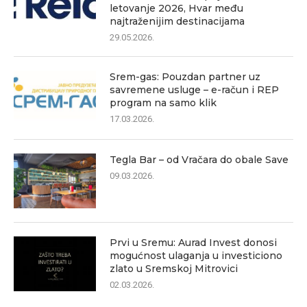
letovanje 2026, Hvar među
najtraženijim destinacijama
29.05.2026.
Srem-gas: Pouzdan partner uz
savremene usluge – e-račun i REP
program na samo klik
17.03.2026.
Tegla Bar – od Vračara do obale Save
09.03.2026.
Prvi u Sremu: Aurad Invest donosi
mogućnost ulaganja u investiciono
zlato u Sremskoj Mitrovici
02.03.2026.