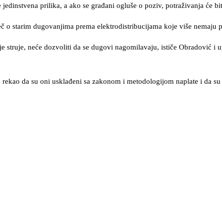
jedinstvena prilika, a ako se građani ogluše o poziv, potraživanja će b
eč o starim dugovanjima prema elektrodistribucijama koje više nemaju 
e struje, neće dozvoliti da se dugovi nagomilavaju, ističe Obradović i up
e rekao da su oni usklađeni sa zakonom i metodologijom naplate i da su