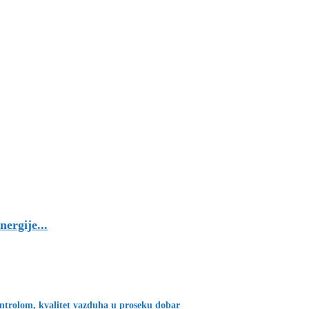
nergije...
ontrolom, kvalitet vazduha u proseku dobar