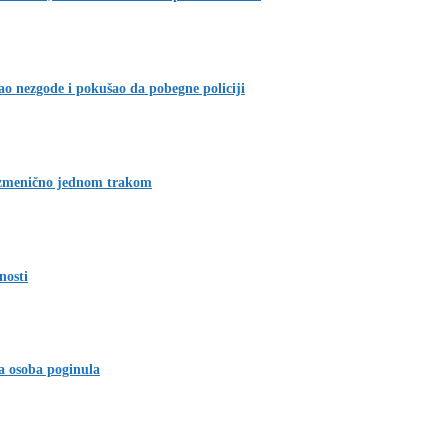
o nezgode i pokušao da pobegne policiji
izmenično jednom trakom
nosti
a osoba poginula