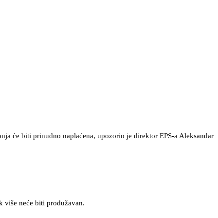
nja će biti prinudno naplaćena, upozorio je direktor EPS-a Aleksandar
k više neće biti produžavan.