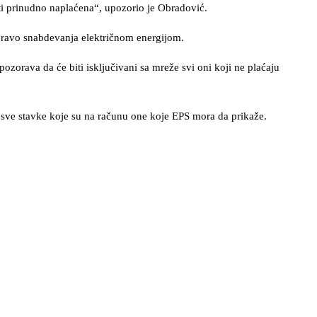
iti prinudno naplaćena“, upozorio je Obradović.
pravo snabdevanja električnom energijom.
ozorava da će biti isključivani sa mreže svi oni koji ne plaćaju
 sve stavke koje su na računu one koje EPS mora da prikaže.