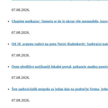
07.08.2026.
Uhapšen muškarac: Sumnja se da je ukrao više automobila, izazva
07.08.2026.
Od 10. avgusta radovi na putu Noćaj–Radenković: Saobraćaj na
07.08.2026.
Ozon ubedljivo najčitaniji lokalni portal, pokazuje analiza poseće
07.08.2026.
Šest saobraćajnih nezgoda za jedan dan na području Srema, jedn
07.08.2026.