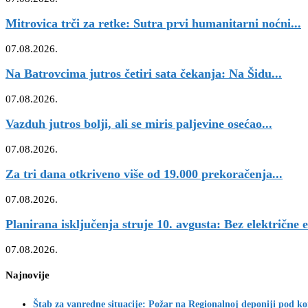
Mitrovica trči za retke: Sutra prvi humanitarni noćni...
07.08.2026.
Na Batrovcima jutros četiri sata čekanja: Na Šidu...
07.08.2026.
Vazduh jutros bolji, ali se miris paljevine osećao...
07.08.2026.
Za tri dana otkriveno više od 19.000 prekoračenja...
07.08.2026.
Planirana isključenja struje 10. avgusta: Bez električne e
07.08.2026.
Najnovije
Štab za vanredne situacije: Požar na Regionalnoj deponiji pod k