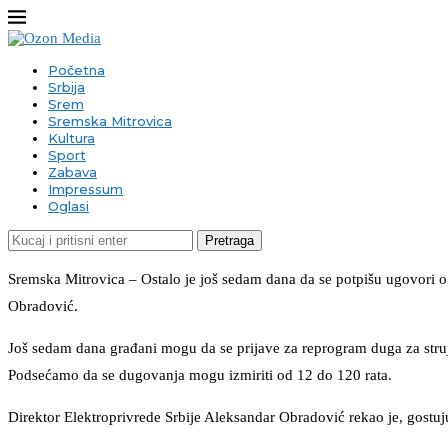
Početna
Srbija
Srem
Sremska Mitrovica
Kultura
Sport
Zabava
Impressum
Oglasi
Pretraga
Sremska Mitrovica – Ostalo je još sedam dana da se potpišu ugovori o
Obradović.
Još sedam dana građani mogu da se prijave za reprogram duga za struj
Podsećamo da se dugovanja mogu izmiriti od 12 do 120 rata.
Direktor Elektroprivrede Srbije Aleksandar Obradović rekao je, gostuj