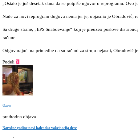
„Ostalo je još desetak dana da se potpiše ugovor o reprogramu. Ovo je 
Nade za novi reprogram dugova nema jer je, objasnio je Obradović, r
Sa druge strane, „EPS Snabdevanje“ koji je preuzeo poslove distribucij
račune.
Odgovarajući na primedbe da su računi za struju nejasni, Obradović j
Podeli
0
Facebook
Twitter
Pinterest
Email
Ozon
prethodna objava
Naredne godine novi kalendar vakcinacija dece