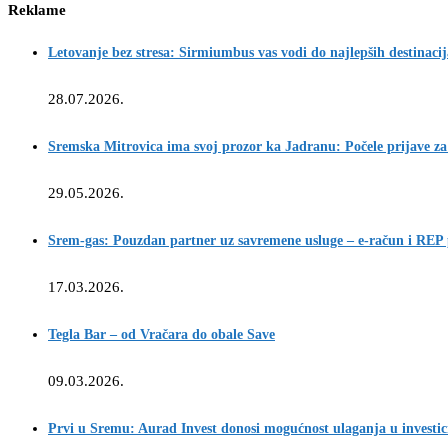
Reklame
Letovanje bez stresa: Sirmiumbus vas vodi do najlepših destinaci
28.07.2026.
Sremska Mitrovica ima svoj prozor ka Jadranu: Počele prijave za
29.05.2026.
Srem-gas: Pouzdan partner uz savremene usluge – e-račun i REP
17.03.2026.
Tegla Bar – od Vračara do obale Save
09.03.2026.
Prvi u Sremu: Aurad Invest donosi mogućnost ulaganja u investic