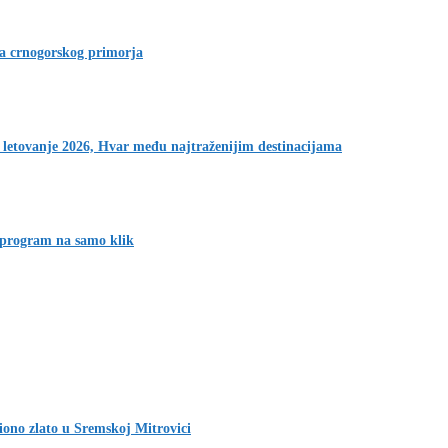
ja crnogorskog primorja
 letovanje 2026, Hvar među najtraženijim destinacijama
 program na samo klik
iono zlato u Sremskoj Mitrovici