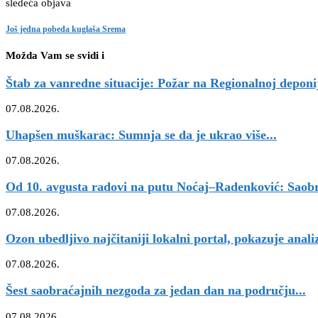
sledeća objava
Još jedna pobeda kuglaša Srema
Možda Vam se svidi i
Štab za vanredne situacije: Požar na Regionalnoj deponij
07.08.2026.
Uhapšen muškarac: Sumnja se da je ukrao više...
07.08.2026.
Od 10. avgusta radovi na putu Noćaj–Radenković: Saobr
07.08.2026.
Ozon ubedljivo najčitaniji lokalni portal, pokazuje anali
07.08.2026.
Šest saobraćajnih nezgoda za jedan dan na području...
07.08.2026.