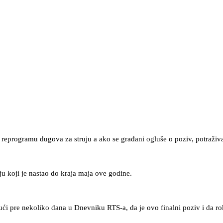
 reprogramu dugova za struju a ako se građani ogluše o poziv, potraživa
u koji je nastao do kraja maja ove godine.
ući pre nekoliko dana u Dnevniku RTS-a, da je ovo finalni poziv i da ro