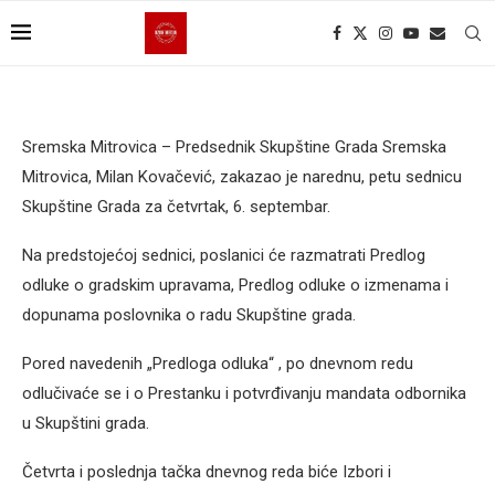
Sremska Mitrovica – Predsednik Skupštine Grada Sremska
Mitrovica, Milan Kovačević, zakazao je narednu, petu sednicu
Skupštine Grada za četvrtak, 6. septembar.
Na predstojećoj sednici, poslanici će razmatrati Predlog
odluke o gradskim upravama, Predlog odluke o izmenama i
dopunama poslovnika o radu Skupštine grada.
Pored navedenih „Predloga odluka“ , po dnevnom redu
odlučivaće se i o Prestanku i potvrđivanju mandata odbornika
u Skupštini grada.
Četvrta i poslednja tačka dnevnog reda biće Izbori i