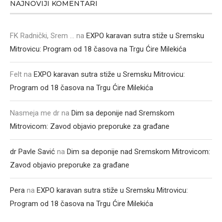
NAJNOVIJI KOMENTARI
FK Radnički, Srem ...
na
EXPO karavan sutra stiže u Sremsku
Mitrovicu: Program od 18 časova na Trgu Ćire Milekića
Felt
na
EXPO karavan sutra stiže u Sremsku Mitrovicu:
Program od 18 časova na Trgu Ćire Milekića
Nasmeja me dr
na
Dim sa deponije nad Sremskom
Mitrovicom: Zavod objavio preporuke za građane
dr Pavle Savić
na
Dim sa deponije nad Sremskom Mitrovicom:
Zavod objavio preporuke za građane
Pera
na
EXPO karavan sutra stiže u Sremsku Mitrovicu:
Program od 18 časova na Trgu Ćire Milekića