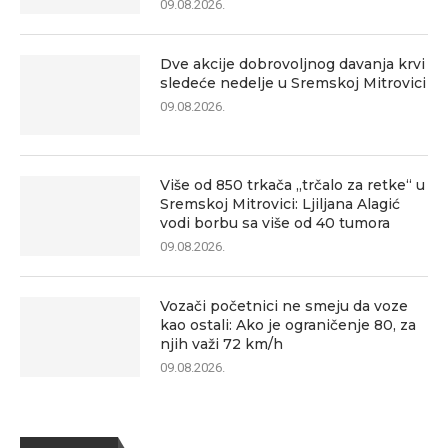
09.08.2026.
Dve akcije dobrovoljnog davanja krvi
sledeće nedelje u Sremskoj Mitrovici
09.08.2026.
Više od 850 trkača „trčalo za retke“ u
Sremskoj Mitrovici: Ljiljana Alagić
vodi borbu sa više od 40 tumora
09.08.2026.
Vozači početnici ne smeju da voze
kao ostali: Ako je ograničenje 80, za
njih važi 72 km/h
09.08.2026.