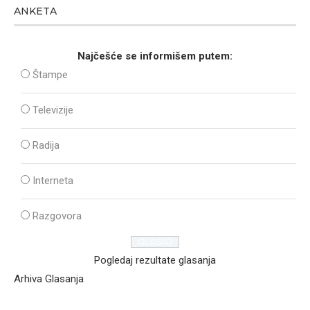
ANKETA
Najčešće se informišem putem:
Štampe
Televizije
Radija
Interneta
Razgovora
Pogledaj rezultate glasanja
Arhiva Glasanja