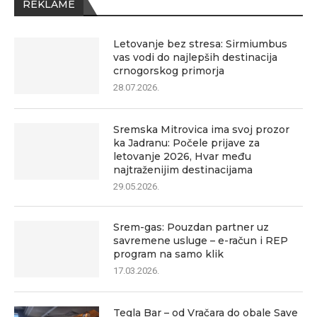
REKLAME
Letovanje bez stresa: Sirmiumbus
vas vodi do najlepših destinacija
crnogorskog primorja
28.07.2026.
Sremska Mitrovica ima svoj prozor
ka Jadranu: Počele prijave za
letovanje 2026, Hvar među
najtraženijim destinacijama
29.05.2026.
Srem-gas: Pouzdan partner uz
savremene usluge – e-račun i REP
program na samo klik
17.03.2026.
Tegla Bar – od Vračara do obale Save