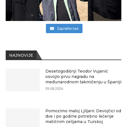
Zapratite nas
NAJNOVIJE
Desetogodišnji Teodor Vujanić
osvojio prvu nagradu na
međunarodnom takmičenju u Španiji
09.08.2026.
Pomozimo maloj Ljiljani: Devojčici od
dve i po godine potrebno lečenje
matičnim ćelijama u Turskoj