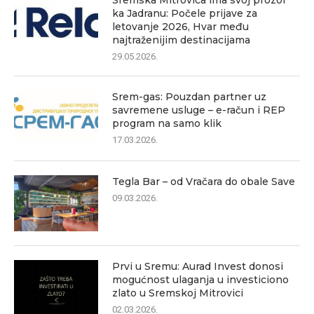
Sremska Mitrovica ima svoj prozor
ka Jadranu: Počele prijave za
letovanje 2026, Hvar među
najtraženijim destinacijama
29.05.2026.
Srem-gas: Pouzdan partner uz
savremene usluge – e-račun i REP
program na samo klik
17.03.2026.
Tegla Bar – od Vračara do obale Save
09.03.2026.
Prvi u Sremu: Aurad Invest donosi
mogućnost ulaganja u investiciono
zlato u Sremskoj Mitrovici
02.03.2026.