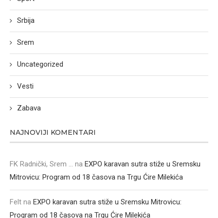
Srbija
Srem
Uncategorized
Vesti
Zabava
NAJNOVIJI KOMENTARI
FK Radnički, Srem ...
na
EXPO karavan sutra stiže u Sremsku
Mitrovicu: Program od 18 časova na Trgu Ćire Milekića
Felt
na
EXPO karavan sutra stiže u Sremsku Mitrovicu:
Program od 18 časova na Trgu Ćire Milekića