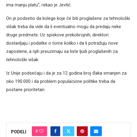
ima manju platu“, rekao je Jevtić.
On je podsetio da kolege koje će biti proglašene za tehnološki
višak treba da vide da li eventualno mogu da predaju neke
druge predmete. Uz spiskove prekobrojnih, direktori
dostavljaju i podatke o tome koliko i da li potražuju nove
zaposlene, a njih preuzimaju sa liste ljudi proglašenih za
tehnološki višak.
Iz Unije podsećaju i da je za 12 godina broj đaka smanjen za
oko 190.000 i da problem populacione politike treba da
postane prioritetan.
0
PODELI