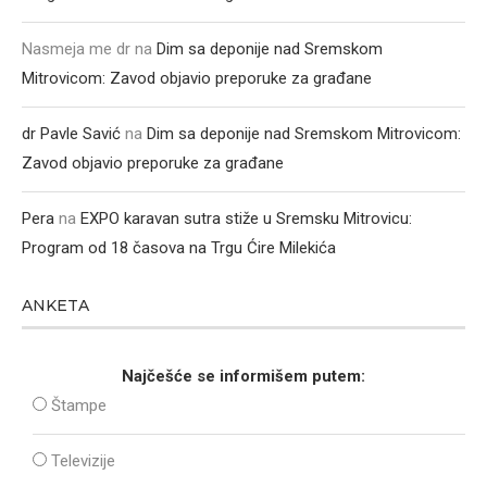
Nasmeja me dr
na
Dim sa deponije nad Sremskom
Mitrovicom: Zavod objavio preporuke za građane
dr Pavle Savić
na
Dim sa deponije nad Sremskom Mitrovicom:
Zavod objavio preporuke za građane
Pera
na
EXPO karavan sutra stiže u Sremsku Mitrovicu:
Program od 18 časova na Trgu Ćire Milekića
ANKETA
Najčešće se informišem putem:
Štampe
Televizije