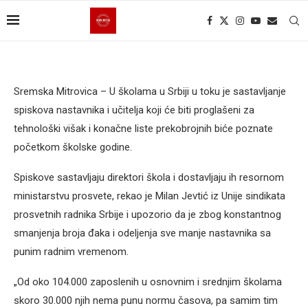
Sremska Mitrovica – U školama u Srbiji u toku je sastavljanje
spiskova nastavnika i učitelja koji će biti proglašeni za
tehnološki višak i konačne liste prekobrojnih biće poznate
početkom školske godine.
Spiskove sastavljaju direktori škola i dostavljaju ih resornom
ministarstvu prosvete, rekao je Milan Jevtić iz Unije sindikata
prosvetnih radnika Srbije i upozorio da je zbog konstantnog
smanjenja broja đaka i odeljenja sve manje nastavnika sa
punim radnim vremenom.
„Od oko 104.000 zaposlenih u osnovnim i srednjim školama
skoro 30.000 njih nema punu normu časova, pa samim tim