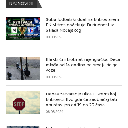
NAJNOVIJE
Sutra fudbalski duel na Mitros areni:
FK Mitros dočekuje Budućnost iz
Salaša Noćajskog
08.08.2026.
Električni trotinet nije igračka: Deca
mlađa od 14 godina ne smeju da ga
voze
08.08.2026.
Danas zatvaranje ulica u Sremskoj
Mitrovici: Evo gde će saobraćaj biti
obustavljen od 19 do 23 časa
08.08.2026.