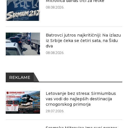
Mitrovica danas trči za retke
08.08.2026.
Batrovci jutros najkritičniji: Na izlazu
iz Srbije čeka se četiri sata, na Šidu
dva
08.08.2026.
REKLAME
Letovanje bez stresa: Sirmiumbus
vas vodi do najlepših destinacija
crnogorskog primorja
28.07.2026.