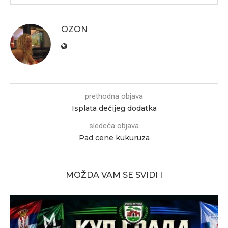
OZON
prethodna objava
Isplata dečijeg dodatka
sledeća objava
Pad cene kukuruza
MOŽDA VAM SE SVIDI I