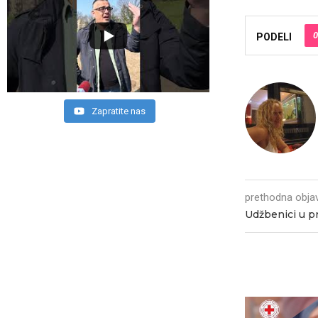
0
PODELI
Zapratite nas
prethodna obja
Udžbenici u p