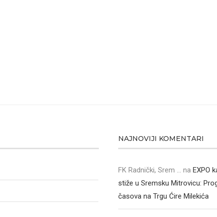
NAJNOVIJI KOMENTARI
FK Radnički, Srem ...
na
EXPO k
stiže u Sremsku Mitrovicu: Pr
časova na Trgu Ćire Milekića