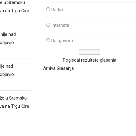
že u Sremsku
Radija
va na Trgu Ćire
Interneta
nije nad
Razgovora
objavio
Pogledaj rezultate glasanja
ije nad
Arhiva Glasanja
objavio
iže u Sremsku
va na Trgu Ćire