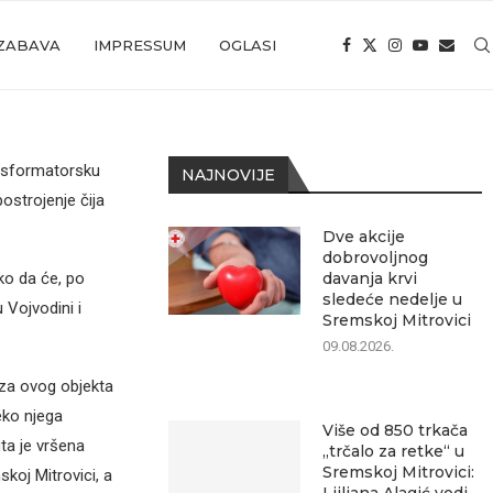
ZABAVA
IMPRESSUM
OGLASI
ansformatorsku
NAJNOVIJE
ostrojenje čija
Dve akcije
dobrovoljnog
ko da će, po
davanja krvi
sledeće nedelje u
 Vojvodini i
Sremskoj Mitrovici
09.08.2026.
aza ovog objekta
eko njega
Više od 850 trkača
ta je vršena
„trčalo za retke“ u
Sremskoj Mitrovici:
skoj Mitrovici, a