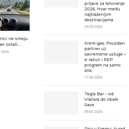
prijave za letovanje
2026, Hvar među
najtraženijim
destinacijama
29.05.2026.
nici ne smeju
Jednokratna pomoć: Koliko
Na Batrov
Srem-gas: Pouzdan
o ostali:...
možete da dobijete, da li...
čekanje o
partner uz
.2026.
09.08.2026.
09.0
savremene usluge –
e-račun i REP
program na samo
klik
17.03.2026.
Tegla Bar – od
Vračara do obale
Save
09.03.2026.
Prvi u Sremu: Aurad