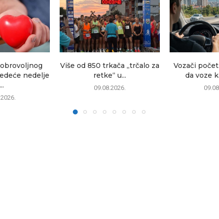
dobrovoljnog
Više od 850 trkača „trčalo za
Vozači počet
ledeće nedelje
retke“ u...
da voze ka
..
09.08.2026.
09.08
.2026.