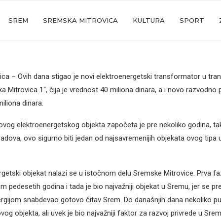
SREM
SREMSKA MITROVICA
KULTURA
SPORT
ca – Ovih dana stigao je novi elektroenergetski transformator u tr
 Mitrovica 1“, čija je vrednost 40 miliona dinara, a i novo razvodno p
iliona dinara.
ovog elektroenergetskog objekta započeta je pre nekoliko godina, ta
adova, ovo sigurno biti jedan od najsavremenijih objekata ovog tipa u
rgetski objekat nalazi se u istočnom delu Sremske Mitrovice. Prva f
m pedesetih godina i tada je bio najvažniji objekat u Sremu, jer se pr
rgijom snabdevao gotovo čitav Srem. Do današnjih dana nekoliko pu
vog objekta, ali uvek je bio najvažniji faktor za razvoj privrede u Srem