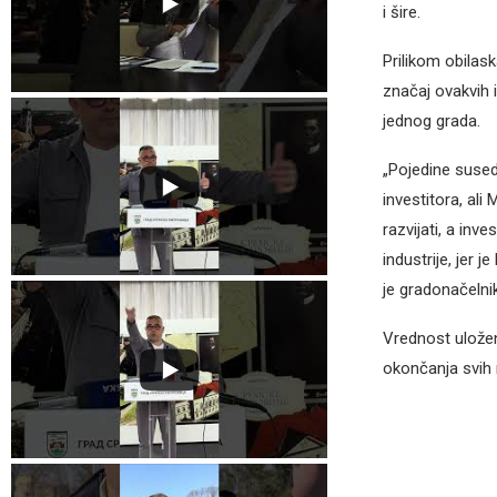
i šire.
Prilikom obilas
značaj ovakvih i
jednog grada.
„Pojedine sused
investitora, ali
razvijati, a inv
industrije, jer 
je gradonačelni
Vrednost uložen
okončanja svih 