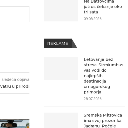
Na Batrovcima
jutros čekanje oko
tri sata
09.08.2026.
REKLAME
Letovanje bez
stresa: Sirmiumbus
vas vodi do
najlepših
sledeća objava
destinacija
 vatru u prirodi
crnogorskog
primorja
28.07.2026.
Sremska Mitrovica
ima svoj prozor ka
Jadranu: Počele