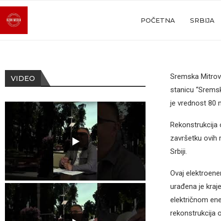
POČETNA
SRBIJA
Sremska Mitrovi
VIDEO
stanicu “Sremska
je vrednost 80 m
Rekonstrukcija 
završetku ovih r
Srbiji.
Ovaj elektroene
urađena je kraje
električnom ene
rekonstrukcija o