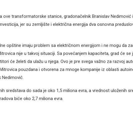
ka ove transformatorske stanice, gradonačelnik Branislav Nedimović 
nvesticija, jer su zemljište i električna energija dva osnovna preduslo
ne opštine imaju problem sa električnom energijom i ne mogu da za
 Mitrovica nije u takvoj situaciji. Sa povećanjem kapaciteta, grad će se 
estitori će želeti da ulažu u njega. Ovo je pre svega važno za razvoj a
je Mitrovica pouzdana i otvorena za mnoge kompanije iz oblasti autoind
k Nedimović.
ih sredstava do sada je oko 1,5 miliona evra, a vrednost uloženih s
radova biće oko 2,7 miliona evra.