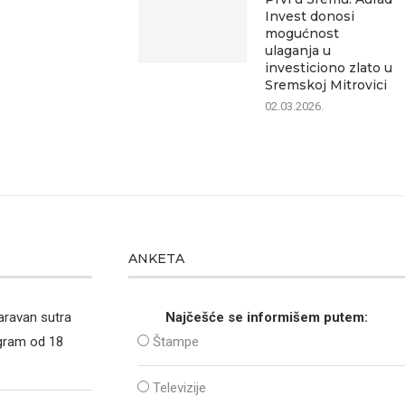
Invest donosi
mogućnost
ulaganja u
investiciono zlato u
Sremskoj Mitrovici
02.03.2026.
ANKETA
aravan sutra
Najčešće se informišem putem:
ogram od 18
Štampe
Televizije