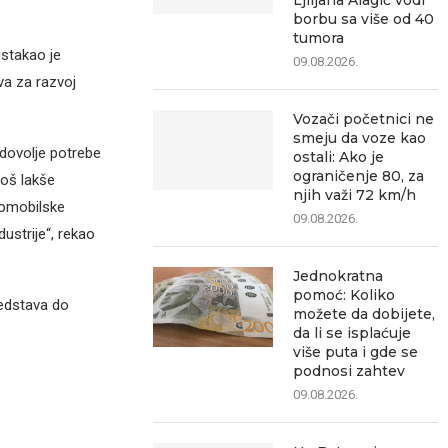
Ljiljana Alagić vodi
borbu sa više od 40
tumora
istakao je
09.08.2026.
va za razvoj
Vozači početnici ne
smeju da voze kao
dovolje potrebe
ostali: Ako je
ograničenje 80, za
još lakše
njih važi 72 km/h
utomobilske
09.08.2026.
ustrije“, rekao
Jednokratna
pomoć: Koliko
redstava do
možete da dobijete,
da li se isplaćuje
više puta i gde se
podnosi zahtev
09.08.2026.