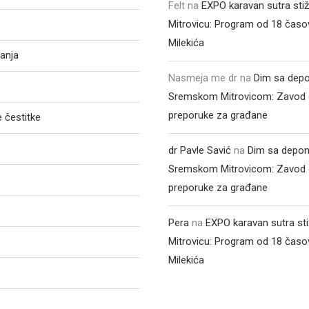
Felt
na
EXPO karavan sutra sti
Mitrovicu: Program od 18 časo
Milekića
anja
Nasmeja me dr
na
Dim sa depo
Sremskom Mitrovicom: Zavod 
preporuke za građane
 čestitke
dr Pavle Savić
na
Dim sa depon
Sremskom Mitrovicom: Zavod 
preporuke za građane
Pera
na
EXPO karavan sutra st
Mitrovicu: Program od 18 časo
Milekića