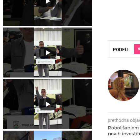
0
PODELI
prethodna obja
Poboljšanjem
novih investit