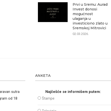
Prvi u Sremu: Aurad
Invest donosi
mogućnost
ulaganja u
investiciono zlato u
Sremskoj Mitrovici
02.03.2026.
ANKETA
aravan sutra
Najčešće se informišem putem:
ogram od 18
Štampe