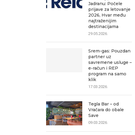
Jadranu: Počele
prijave za letovanje
2026, Hvar među
najtraženijim
destinacijama
29.05.2026.
Srem-gas: Pouzdan
partner uz
savremene usluge –
e-račun i REP
program na samo
klik
17.03.2026.
Tegla Bar – od
Vračara do obale
Save
09.03.2026.