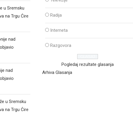
Televizije
že u Sremsku
Radija
va na Trgu Ćire
Interneta
nije nad
Razgovora
objavio
Pogledaj rezultate glasanja
ije nad
Arhiva Glasanja
objavio
iže u Sremsku
va na Trgu Ćire