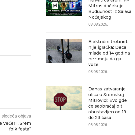
na Mitros areni: FK
Mitros dočekuje
Budućnost iz Salaša
Noćajskog
08.08.2026.
Električni trotinet
nije igračka: Deca
mlađa od 14 godina
ne smeju da ga
voze
08.08.2026.
Danas zatvaranje
ulica u Sremskoj
Mitrovici: Evo gde
će saobraćaj biti
obustavljen od 19
sledeća objava
do 23 časa
e večeri „Srem
08.08.2026.
folk festa“