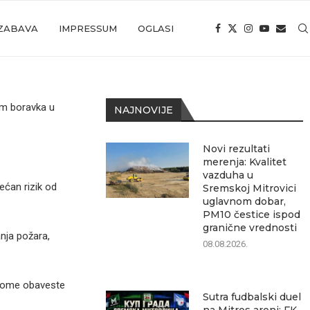
ZABAVA
IMPRESSUM
OGLASI
om boravka u
NAJNOVIJE
Novi rezultati
merenja: Kvalitet
vazduha u
ećan rizik od
Sremskoj Mitrovici
uglavnom dobar,
PM10 čestice ispod
granične vrednosti
nja požara,
08.08.2026.
 tome obaveste
Sutra fudbalski duel