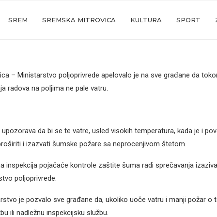
SREM
SREMSKA MITROVICA
KULTURA
SPORT
ca – Ministarstvo poljoprivrede apelovalo je na sve građane da tok
nja radova na poljima ne pale vatru.
 upozorava da bi se te vatre, usled visokih temperatura, kada je i pov
roširiti i izazvati šumske požare sa neprocenjivom štetom.
a inspekcija pojačaće kontrole zaštite šuma radi sprečavanja izaziva
stvo poljoprivrede.
rstvo je pozvalo sve građane da, ukoliko uoče vatru i manji požar o
u ili nadležnu inspekcijsku službu.