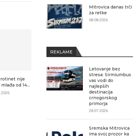
Mitrovica danas trči
za retke
08.08.2026.
REKLAME
Letovanje bez
stresa: Sirmiumbus
trotinet nije
Danas zatvaranje ulica u
Mitrovica dana
vas vodi do
 mlađa od 14...
Sremskoj Mitrovici: Evo
najlepših
08.0
gde...
destinacija
.2026.
crnogorskog
08.08.2026.
primorja
28.07.2026.
Sremska Mitrovica
ima svoj prozor ka