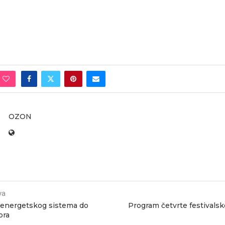
OZON
va
 energetskog sistema do
Program četvrte festivalsk
ora