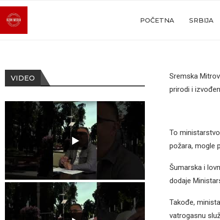
POČETNA
SRBIJA
Sremska Mitrovi
VIDEO
prirodi i izvođe
To ministarstvo
požara, mogle p
Šumarska i lovn
dodaje Ministar
Takođe, minista
vatrogasnu služb