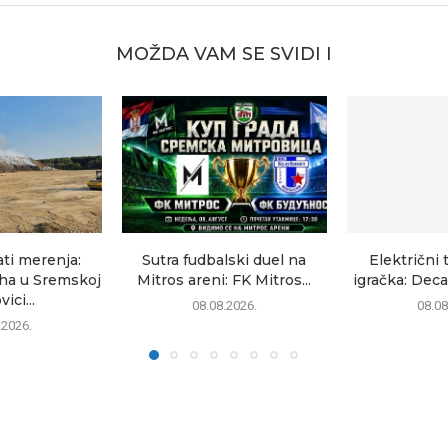
MOŽDA VAM SE SVIDI I
ati merenja:
Sutra fudbalski duel na
Električni 
uha u Sremskoj
Mitros areni: FK Mitros...
igračka: Deca
ici...
08.08.2026.
08.08
.2026.