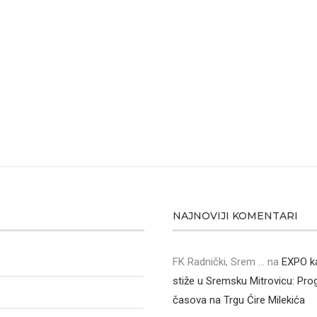
NAJNOVIJI KOMENTARI
FK Radnički, Srem ...
na
EXPO k
stiže u Sremsku Mitrovicu: Pr
časova na Trgu Ćire Milekića