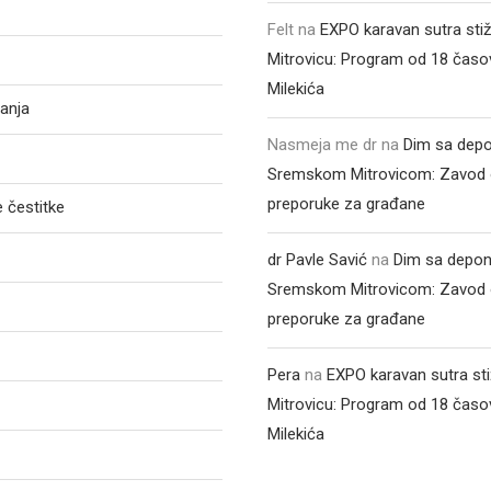
Felt
na
EXPO karavan sutra sti
Mitrovicu: Program od 18 časo
Milekića
anja
Nasmeja me dr
na
Dim sa depo
Sremskom Mitrovicom: Zavod 
preporuke za građane
 čestitke
dr Pavle Savić
na
Dim sa depon
Sremskom Mitrovicom: Zavod 
preporuke za građane
Pera
na
EXPO karavan sutra st
Mitrovicu: Program od 18 časo
Milekića