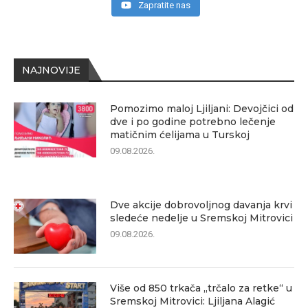
Zapratite nas
NAJNOVIJE
Pomozimo maloj Ljiljani: Devojčici od
dve i po godine potrebno lečenje
matičnim ćelijama u Turskoj
09.08.2026.
Dve akcije dobrovoljnog davanja krvi
sledeće nedelje u Sremskoj Mitrovici
09.08.2026.
Više od 850 trkača „trčalo za retke“ u
Sremskoj Mitrovici: Ljiljana Alagić