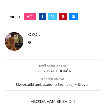
0
PODELI
OZON
prethodna objava
9. FESTIVAL GUDAČA
sledeća objava
Slovenački ambasador u Sremskoj Mitrovici
MOŽDA VAM SE SVIDI I