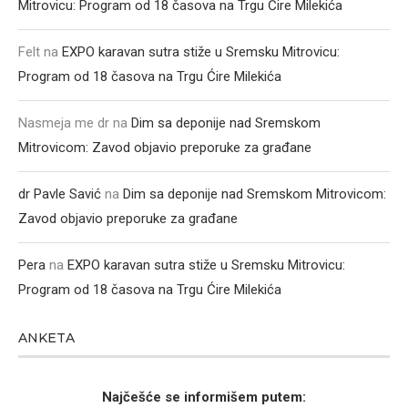
Mitrovicu: Program od 18 časova na Trgu Ćire Milekića
Felt
na
EXPO karavan sutra stiže u Sremsku Mitrovicu:
Program od 18 časova na Trgu Ćire Milekića
Nasmeja me dr
na
Dim sa deponije nad Sremskom
Mitrovicom: Zavod objavio preporuke za građane
dr Pavle Savić
na
Dim sa deponije nad Sremskom Mitrovicom:
Zavod objavio preporuke za građane
Pera
na
EXPO karavan sutra stiže u Sremsku Mitrovicu:
Program od 18 časova na Trgu Ćire Milekića
ANKETA
Najčešće se informišem putem: