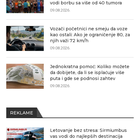
vodi borbu sa više od 40 tumora
09.08.2026.
Vozači početnici ne smeju da voze
kao ostali: Ako je ograničenje 80, za
njih važi 72 km/h
09.08.2026.
Jednokratna pomoć: Koliko možete
da dobijete, da li se isplaćuje više
puta i gde se podnosi zahtev
09.08.2026.
REKLAME
Letovanje bez stresa: Sirmiumbus
vas vodi do najlepših destinacija