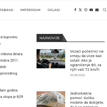
ZABAVA
IMPRESSUM
OGLASI
za kupovinu
NAJNOVIJE
.
Vozači početnici ne
miliona dinara.
smeju da voze kao
oktobra 2011.
ostali: Ako je
ograničenje 80, za
dnih
njih važi 72 km/h
oprivrednog
09.08.2026.
edam godina.
Jednokratna
na stopa je 8,09
pomoć: Koliko
možete da dobijete,
.