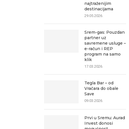
najtraženijim
destinacijama
29.05.2026.
Srem-gas: Pouzdan
partner uz
savremene usluge –
e-račun i REP
program na samo
klik
17.03.2026.
Tegla Bar – od
Vračara do obale
Save
09.03.2026.
Prvi u Sremu: Aurad
Invest donosi
mogućnost