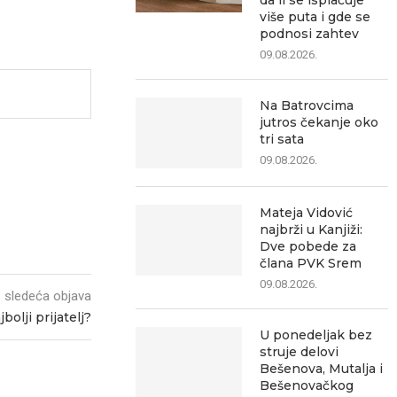
da li se isplaćuje
više puta i gde se
podnosi zahtev
09.08.2026.
Na Batrovcima
jutros čekanje oko
tri sata
09.08.2026.
Mateja Vidović
najbrži u Kanjiži:
Dve pobede za
člana PVK Srem
09.08.2026.
sledeća objava
bolji prijatelj?
U ponedeljak bez
struje delovi
Bešenova, Mutalja i
Bešenovačkog