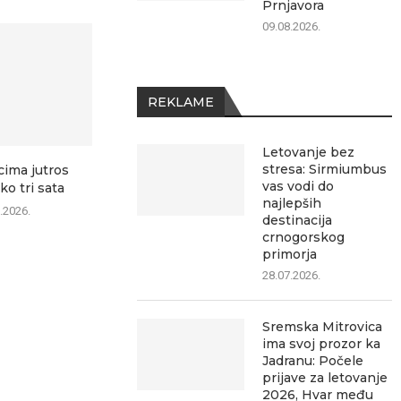
Prnjavora
09.08.2026.
REKLAME
Letovanje bez
stresa: Sirmiumbus
cima jutros
Mateja Vidović najbrži u
U ponedelja
vas vodi do
ko tri sata
Kanjiži: Dve pobede za...
delovi Bešenov
najlepših
.2026.
09.08.2026.
09.0
destinacija
crnogorskog
primorja
28.07.2026.
Sremska Mitrovica
ima svoj prozor ka
Jadranu: Počele
prijave za letovanje
2026, Hvar među