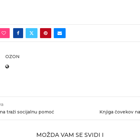
OZON
va
na traži socijalnu pomoć
Knjiga čovekov naj
MOŽDA VAM SE SVIDI I