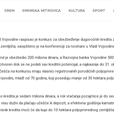
SREM
SREMSKA MITROVICA
KULTURA
SPORT
d Vojvodine raspisao je konkurs za obezbeđenje dugoročnih kredita 
 zemljišta, saopšteno je na konferenciji za novinare u Vladi Vojvodine
ond je obezbedio 200 miliona dinara, a Razvojna banka Vojvodine 500 
otvoren dok se ne podeli sav kreditni potencijal, a najkasnije do 31. 
češća na konkursu imaju vlasnici registrovanih porodičnih poljoprivre
ojvodini, mlađi od 70 godina, koji poseduju manje od 30 hektara polj
s kredita je sedam miliona dinara, a rok vraćanja pozajmice je do s
a nisu dužni da plaćaju učešće ili depozit, a efektivna godišnja kamat
isnik kredita moći će da kupi do 10 hektara poljoprivrednog zemljišta