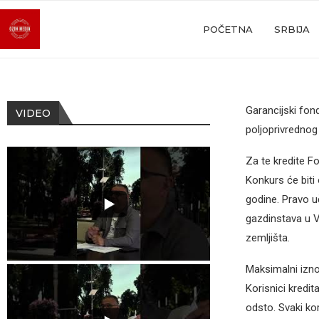
POČETNA
SRBIJA
Garancijski fon
VIDEO
poljoprivrednog
Za te kredite F
Konkurs će biti 
godine. Pravo u
gazdinstava u V
zemljišta.
Maksimalni izno
Korisnici kredit
odsto. Svaki kor