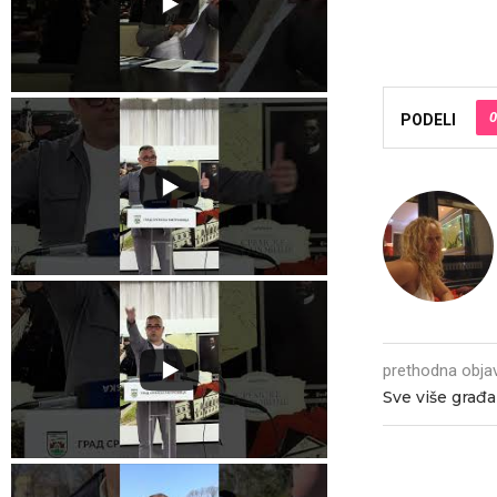
0
PODELI
prethodna obja
Sve više građa