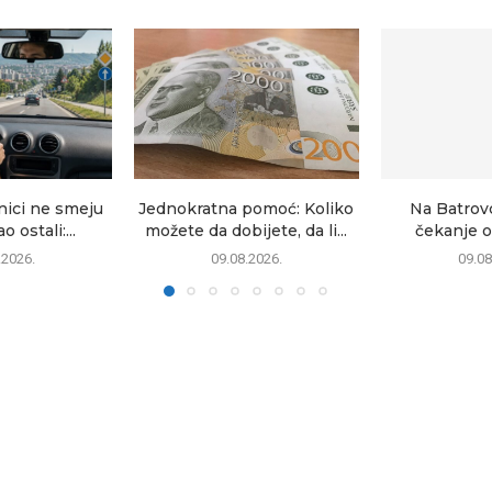
nici ne smeju
Jednokratna pomoć: Koliko
Na Batrov
 ostali:...
možete da dobijete, da li...
čekanje o
.2026.
09.08.2026.
09.08