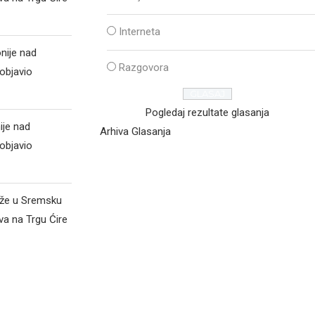
Interneta
nije nad
Razgovora
objavio
Pogledaj rezultate glasanja
ije nad
Arhiva Glasanja
objavio
iže u Sremsku
va na Trgu Ćire