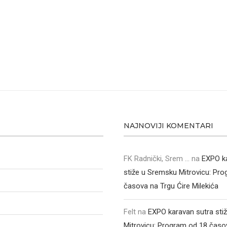
NAJNOVIJI KOMENTARI
FK Radnički, Srem ...
na
EXPO k
stiže u Sremsku Mitrovicu: Pr
časova na Trgu Ćire Milekića
Felt
na
EXPO karavan sutra sti
Mitrovicu: Program od 18 časo