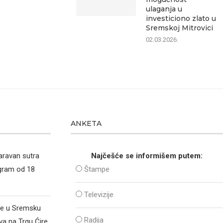
ulaganja u
investiciono zlato u
Sremskoj Mitrovici
02.03.2026.
ANKETA
aravan sutra
Najčešće se informišem putem:
ogram od 18
Štampe
Televizije
že u Sremsku
Radija
va na Trgu Ćire