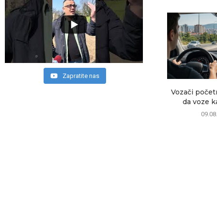
Zapratite nas
Vozači počet
da voze kao
09.08