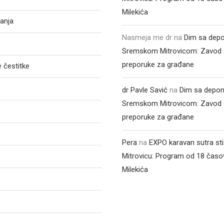
Milekića
anja
Nasmeja me dr
na
Dim sa depo
Sremskom Mitrovicom: Zavod 
preporuke za građane
 čestitke
dr Pavle Savić
na
Dim sa depon
Sremskom Mitrovicom: Zavod 
preporuke za građane
Pera
na
EXPO karavan sutra st
Mitrovicu: Program od 18 časo
Milekića