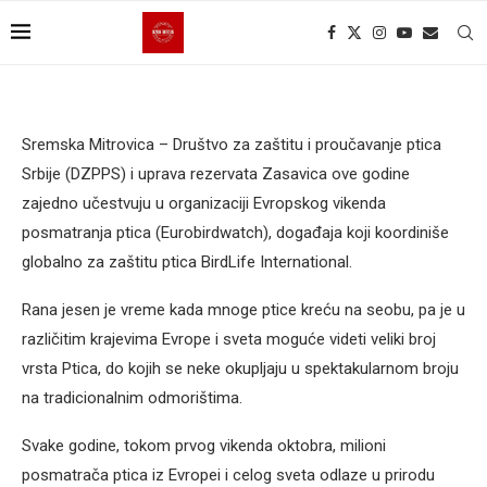
Sremska Mitrovica – Društvo za zaštitu i proučavanje ptica
Srbije (DZPPS) i uprava rezervata Zasavica ove godine
zajedno učestvuju u organizaciji Evropskog vikenda
posmatranja ptica (Eurobirdwatch), događaja koji koordiniše
globalno za zaštitu ptica BirdLife International.
Rana jesen je vreme kada mnoge ptice kreću na seobu, pa je u
različitim krajevima Evrope i sveta moguće videti veliki broj
vrsta Ptica, do kojih se neke okupljaju u spektakularnom broju
na tradicionalnim odmorištima.
Svake godine, tokom prvog vikenda oktobra, milioni
posmatrača ptica iz Evropei i celog sveta odlaze u prirodu