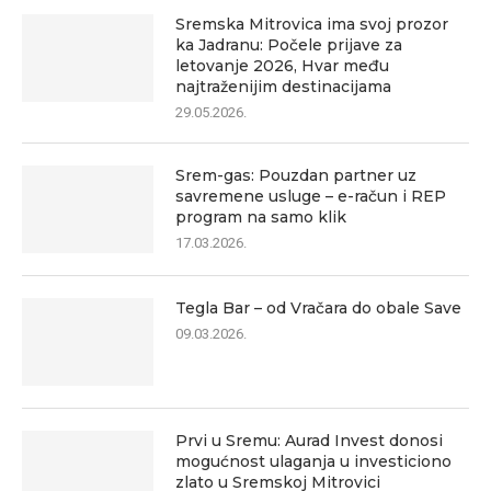
Sremska Mitrovica ima svoj prozor
ka Jadranu: Počele prijave za
letovanje 2026, Hvar među
najtraženijim destinacijama
29.05.2026.
Srem-gas: Pouzdan partner uz
savremene usluge – e-račun i REP
program na samo klik
17.03.2026.
Tegla Bar – od Vračara do obale Save
09.03.2026.
Prvi u Sremu: Aurad Invest donosi
mogućnost ulaganja u investiciono
zlato u Sremskoj Mitrovici