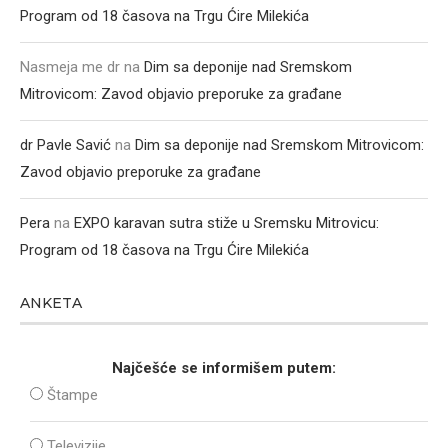
Program od 18 časova na Trgu Ćire Milekića
Nasmeja me dr
na
Dim sa deponije nad Sremskom
Mitrovicom: Zavod objavio preporuke za građane
dr Pavle Savić
na
Dim sa deponije nad Sremskom Mitrovicom:
Zavod objavio preporuke za građane
Pera
na
EXPO karavan sutra stiže u Sremsku Mitrovicu:
Program od 18 časova na Trgu Ćire Milekića
ANKETA
Najčešće se informišem putem:
Štampe
Televizije