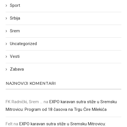
Sport
Srbija
Srem
Uncategorized
Vesti
Zabava
NAJNOVIJI KOMENTARI
FK Radnički, Srem ...
na
EXPO karavan sutra stiže u Sremsku
Mitrovicu: Program od 18 časova na Trgu Ćire Milekića
Felt
na
EXPO karavan sutra stiže u Sremsku Mitrovicu: