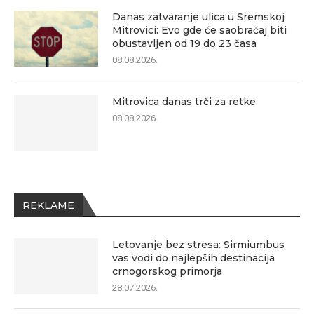
Danas zatvaranje ulica u Sremskoj
Mitrovici: Evo gde će saobraćaj biti
obustavljen od 19 do 23 časa
08.08.2026.
Mitrovica danas trči za retke
08.08.2026.
REKLAME
Letovanje bez stresa: Sirmiumbus
vas vodi do najlepših destinacija
crnogorskog primorja
28.07.2026.