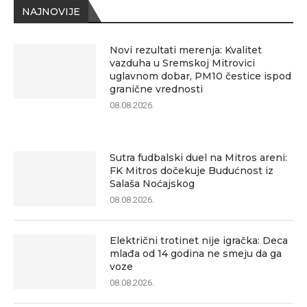
NAJNOVIJE
Novi rezultati merenja: Kvalitet
vazduha u Sremskoj Mitrovici
uglavnom dobar, PM10 čestice ispod
granične vrednosti
08.08.2026.
Sutra fudbalski duel na Mitros areni:
FK Mitros dočekuje Budućnost iz
Salaša Noćajskog
08.08.2026.
Električni trotinet nije igračka: Deca
mlađa od 14 godina ne smeju da ga
voze
08.08.2026.