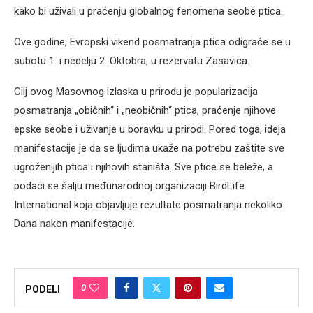
kako bi uživali u praćenju globalnog fenomena seobe ptica.
Ove godine, Evropski vikend posmatranja ptica odigraće se u
subotu 1. i nedelju 2. Oktobra, u rezervatu Zasavica.
Cilj ovog Masovnog izlaska u prirodu je popularizacija
posmatranja „običnih“ i „neobičnih“ ptica, praćenje njihove
epske seobe i uživanje u boravku u prirodi. Pored toga, ideja
manifestacije je da se ljudima ukaže na potrebu zaštite sve
ugroženijih ptica i njihovih staništa. Sve ptice se beleže, a
podaci se šalju međunarodnoj organizaciji BirdLife
International koja objavljuje rezultate posmatranja nekoliko
Dana nakon manifestacije.
0
PODELI