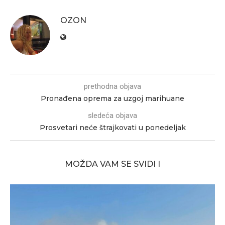
OZON
prethodna objava
Pronađena oprema za uzgoj marihuane
sledeća objava
Prosvetari neće štrajkovati u ponedeljak
MOŽDA VAM SE SVIDI I