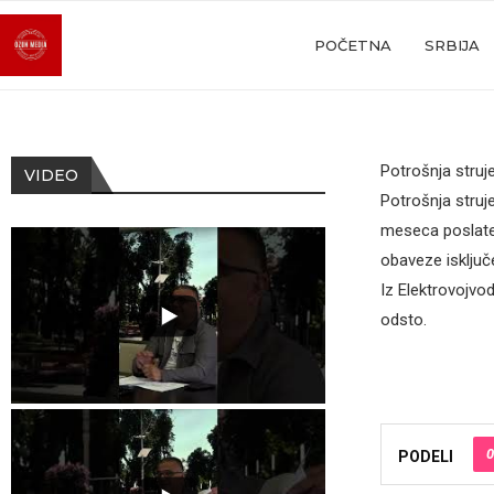
POČETNA
SRBIJA
Potrošnja struj
VIDEO
Potrošnja struj
meseca poslate 
obaveze isključe
Iz Elektrovojvo
odsto.
0
PODELI