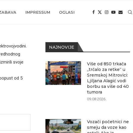
ZABAVA
IMPRESSUM
OGLASI
ktrovojvodini.
NAJNOVIJE
predhodnog
mirili svoje
Više od 850 trkača
„trčalo za retke“ u
Sremskoj Mitrovici:
 popust od 5
Ljiljana Alagić vodi
borbu sa više od 40
tumora
09.08.2026.
Vozači početnici ne
smeju da voze kao