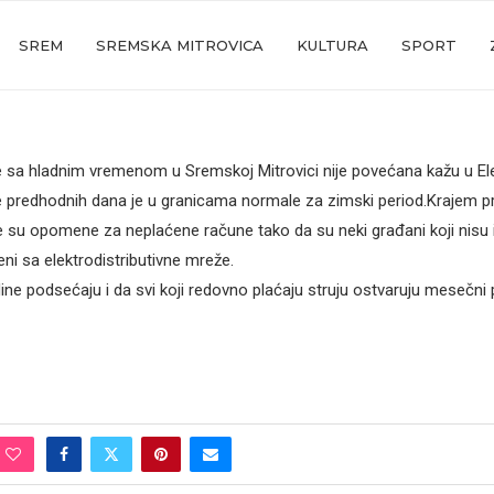
SREM
SREMSKA MITROVICA
KULTURA
SPORT
e sa hladnim vremenom u Sremskoj Mitrovici nije povećana kažu u Ele
e predhodnih dana je u granicama normale za zimski period.Krajem 
su opomene za neplaćene račune tako da su neki građani koji nisu iz
ni sa elektrodistributivne mreže.
dine podsećaju i da svi koji redovno plaćaju struju ostvaruju mesečni