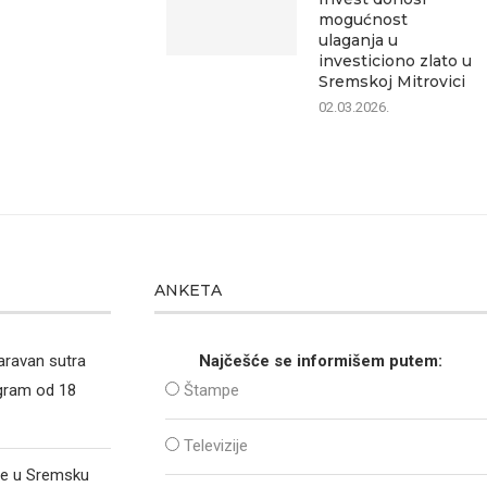
mogućnost
ulaganja u
investiciono zlato u
Sremskoj Mitrovici
02.03.2026.
ANKETA
aravan sutra
Najčešće se informišem putem:
ogram od 18
Štampe
Televizije
že u Sremsku