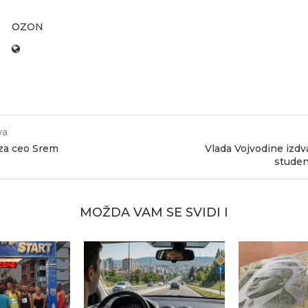
OZON
va
 za ceo Srem
Vlada Vojvodine izdv
studen
MOŽDA VAM SE SVIDI I