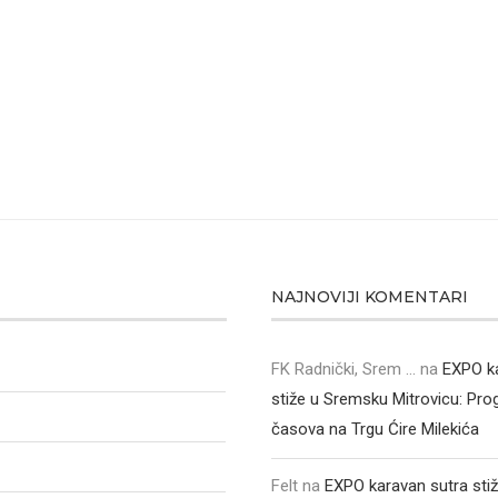
NAJNOVIJI KOMENTARI
FK Radnički, Srem ...
na
EXPO k
stiže u Sremsku Mitrovicu: Pr
časova na Trgu Ćire Milekića
Felt
na
EXPO karavan sutra sti