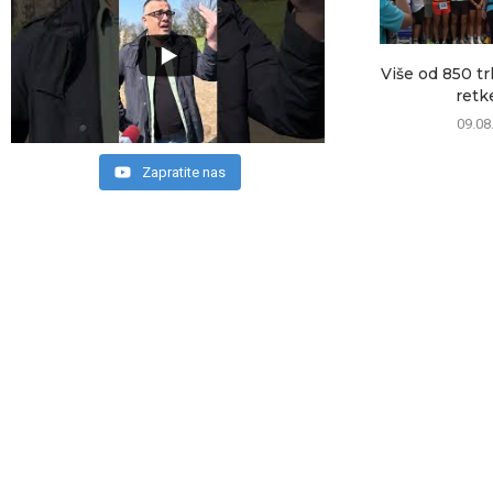
Više od 850 tr
retke
09.08
Zapratite nas