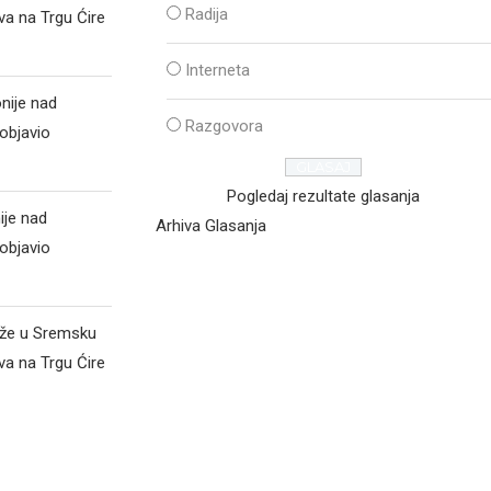
Radija
va na Trgu Ćire
Interneta
nije nad
Razgovora
objavio
Pogledaj rezultate glasanja
ije nad
Arhiva Glasanja
objavio
iže u Sremsku
va na Trgu Ćire