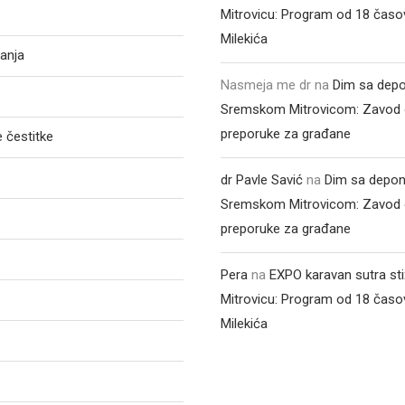
Mitrovicu: Program od 18 časo
Milekića
anja
Nasmeja me dr
na
Dim sa depo
Sremskom Mitrovicom: Zavod 
preporuke za građane
 čestitke
dr Pavle Savić
na
Dim sa depon
Sremskom Mitrovicom: Zavod 
preporuke za građane
Pera
na
EXPO karavan sutra st
Mitrovicu: Program od 18 časo
Milekića