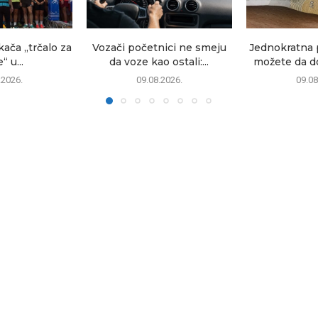
kača „trčalo za
Vozači početnici ne smeju
Jednokratna 
“ u...
da voze kao ostali:...
možete da dob
.2026.
09.08.2026.
09.08