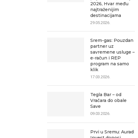
2026, Hvar među
najtraženijim
destinacijama
29.05.2026.
Srem-gas: Pouzdan
partner uz
savremene usluge –
e-račun i REP
program na samo
klik
17.03.2026.
Tegla Bar – od
Vračara do obale
Save
09.03.2026.
Prvi u Sremu: Aurad
Invest donosi