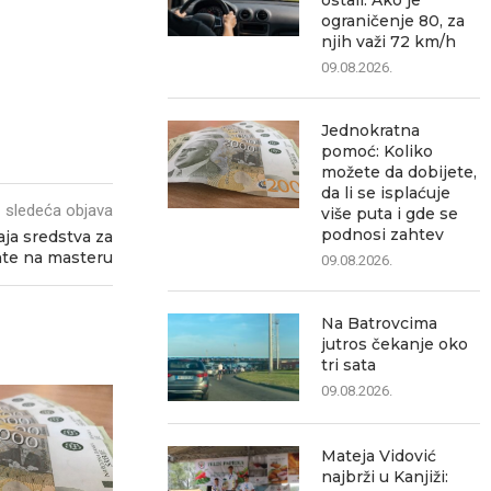
ostali: Ako je
ograničenje 80, za
njih važi 72 km/h
09.08.2026.
Jednokratna
pomoć: Koliko
možete da dobijete,
da li se isplaćuje
sledeća objava
više puta i gde se
podnosi zahtev
aja sredstva za
te na masteru
09.08.2026.
Na Batrovcima
jutros čekanje oko
tri sata
09.08.2026.
Mateja Vidović
najbrži u Kanjiži: