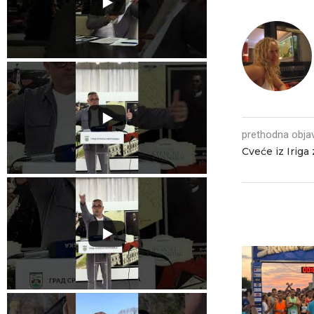
prethodna obja
Cveće iz Iriga