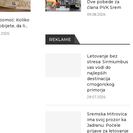
Dve pobede za
člana PVK Srem
09.08.2026.
pomoć: Koliko
Na Batrovcima jutros
Mateja Vido
ijete, da li...
čekanje oko tri sata
Kanjiži: Dve
.2026.
09.08.2026.
09.0
REKLAME
Letovanje bez
stresa: Sirmiumbus
vas vodi do
najlepših
destinacija
crnogorskog
primorja
28.07.2026.
Sremska Mitrovica
ima svoj prozor ka
Jadranu: Počele
prijave za letovanje