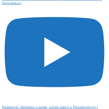
Sirmodeksa?
Nedimović: Rebalans u aprilu, počeli radovi u Preradovićevoj i