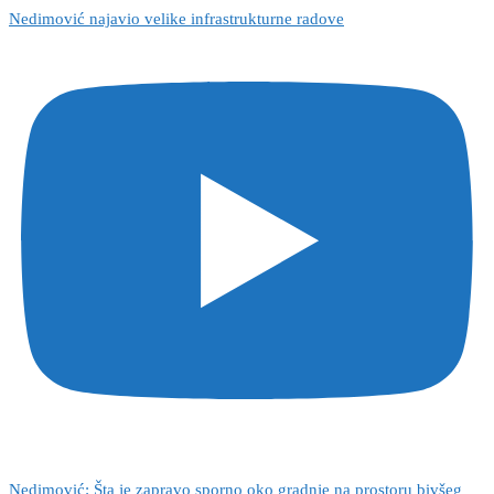
Nedimović najavio velike infrastrukturne radove
Nedimović: Šta je zapravo sporno oko gradnje na prostoru bivšeg