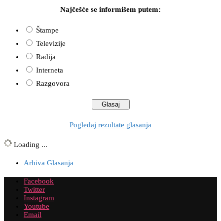
Najčešće se informišem putem:
Štampe
Televizije
Radija
Interneta
Razgovora
Pogledaj rezultate glasanja
Loading ...
Arhiva Glasanja
Facebook
Twitter
Instagram
Youtube
Email