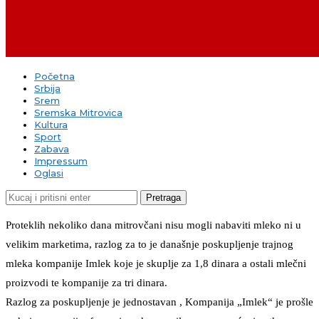
Početna
Srbija
Srem
Sremska Mitrovica
Kultura
Sport
Zabava
Impressum
Oglasi
Pretraga
Proteklih nekoliko dana mitrovčani nisu mogli nabaviti mleko ni u
velikim marketima, razlog za to je današnje poskupljenje trajnog
mleka kompanije Imlek koje je skuplje za 1,8 dinara a ostali mlečni
proizvodi te kompanije za tri dinara.
Razlog za poskupljenje je jednostavan , Kompanija „Imlek“ je prošle