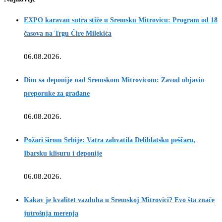
EXPO karavan sutra stiže u Sremsku Mitrovicu: Program od 18
časova na Trgu Ćire Milekića
06.08.2026.
Dim sa deponije nad Sremskom Mitrovicom: Zavod objavio
preporuke za građane
06.08.2026.
Požari širom Srbije: Vatra zahvatila Deliblatsku peščaru,
Ibarsku klisuru i deponije
06.08.2026.
Kakav je kvalitet vazduha u Sremskoj Mitrovici? Evo šta znače
jutrošnja merenja