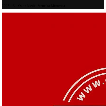
2025 - © - Ozon Media Sremska Mitrovica