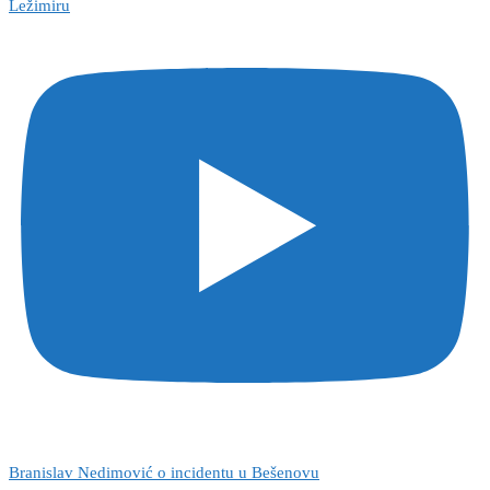
Ležimiru
Branislav Nedimović o incidentu u Bešenovu