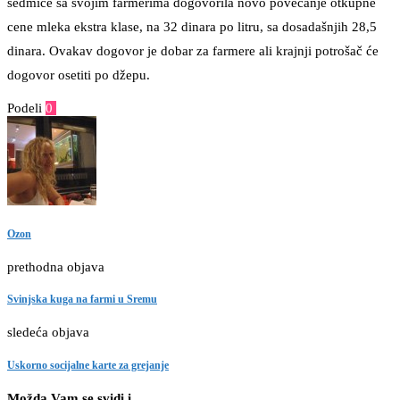
sedmice sa svojim farmerima dogovorila novo povećanje otkupne
cene mleka ekstra klase, na 32 dinara po litru, sa dosadašnjih 28,5
dinara. Ovakav dogovor je dobar za farmere ali krajnji potrošač će
dogovor osetiti po džepu.
Podeli
0
Facebook
Twitter
Pinterest
Email
Ozon
prethodna objava
Svinjska kuga na farmi u Sremu
sledeća objava
Uskorno socijalne karte za grejanje
Možda Vam se svidi i