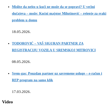
Mislite da nešto u kući ne može da se popravi? U većini
slučajeva – može: Kućni majstor Milutinović – rešenje za svaki
problem u domu
18.05.2026.
TODOROVIĆ – VAŠ SIGURAN PARTNER ZA
REGISTRACIJU VOZILA U SREMSKOJ MITROVICI
08.05.2026.
Srem-gas: Pouzdan partner uz savremene usluge – e-račun i
REP program na samo klik
17.03.2026.
Video