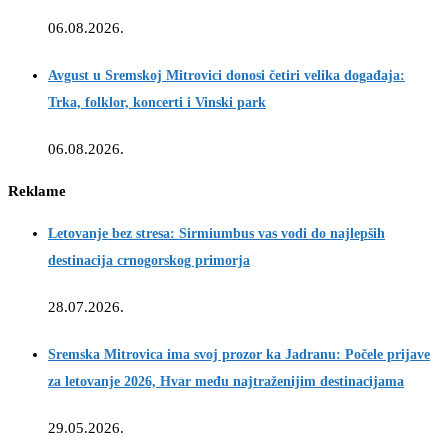
06.08.2026.
Avgust u Sremskoj Mitrovici donosi četiri velika događaja:
Trka, folklor, koncerti i Vinski park
06.08.2026.
Reklame
Letovanje bez stresa: Sirmiumbus vas vodi do najlepših
destinacija crnogorskog primorja
28.07.2026.
Sremska Mitrovica ima svoj prozor ka Jadranu: Počele prijave
za letovanje 2026, Hvar među najtraženijim destinacijama
29.05.2026.