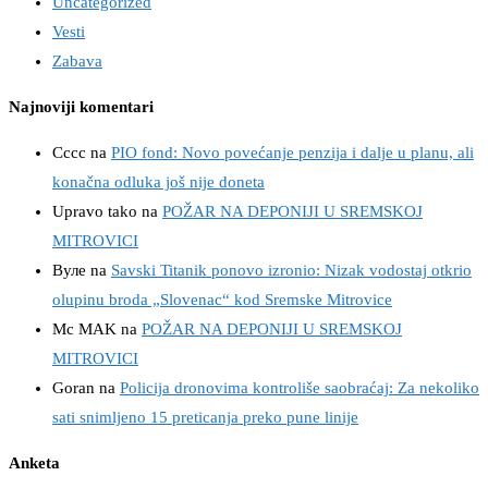
Uncategorized
Vesti
Zabava
Najnoviji komentari
Cccc
na
PIO fond: Novo povećanje penzija i dalje u planu, ali
konačna odluka još nije doneta
Upravo tako
na
POŽAR NA DEPONIJI U SREMSKOJ
MITROVICI
Вуле
na
Savski Titanik ponovo izronio: Nizak vodostaj otkrio
olupinu broda „Slovenac“ kod Sremske Mitrovice
Mc MAK
na
POŽAR NA DEPONIJI U SREMSKOJ
MITROVICI
Goran
na
Policija dronovima kontroliše saobraćaj: Za nekoliko
sati snimljeno 15 preticanja preko pune linije
Anketa