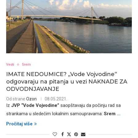
Vesti
Srem
IMATE NEDOUMICE? „Vode Vojvodine“
odgovaraju na pitanja u vezi NAKNADE ZA
ODVODNJAVANJE
Od strane
Ozon
08.05.2021.
Iz
JVP “Vode Vojvodine”
saopštavaju da počinju rad sa
strankama u sledećim lokalnim samoupravama:
Srem
...
Pročitaj više