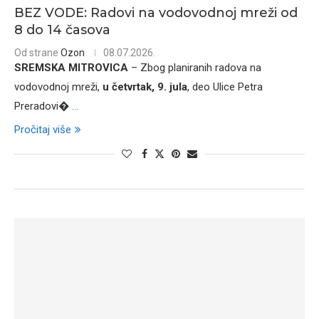
BEZ VODE: Radovi na vodovodnoj mreži od
8 do 14 časova
Od strane
Ozon
08.07.2026.
SREMSKA MITROVICA
– Zbog planiranih radova na
vodovodnoj mreži,
u četvrtak, 9. jula
, deo Ulice Petra
Preradovi�
...
Pročitaj više