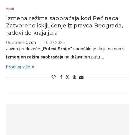
Vesti
Izmena režima saobraćaja kod Pećinaca:
Zatvoreno isključenje iz pravca Beograda,
radovi do kraja jula
Od strane
Ozon
10.07.2026.
Javno preduzeće
„Putevi Srbije“
saopštilo je da je na snazi
izmenjen režim saobraćaja
na državnom putu
...
Pročitaj više