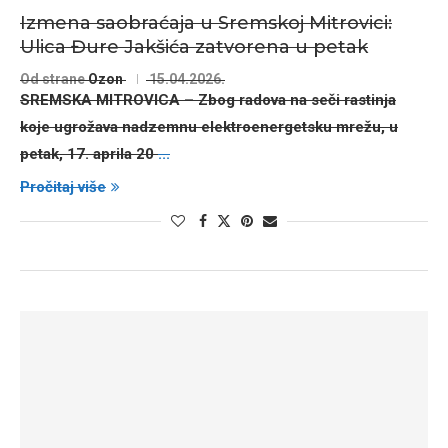
Izmena saobraćaja u Sremskoj Mitrovici:
Ulica Đure Jakšića zatvorena u petak
Od strane
Ozon
15.04.2026.
SREMSKA MITROVICA
– Zbog radova na seči rastinja
koje ugrožava nadzemnu elektroenergetsku mrežu, u
petak,
17. aprila 20
...
Pročitaj više