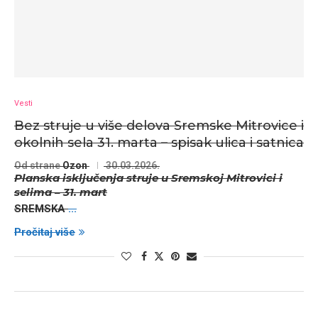
Vesti
Bez struje u više delova Sremske Mitrovice i
okolnih sela 31. marta – spisak ulica i satnica
Od strane
Ozon
30.03.2026.
Planska isključenja struje u Sremskoj Mitrovici i
selima – 31. mart
SREMSKA
...
Pročitaj više