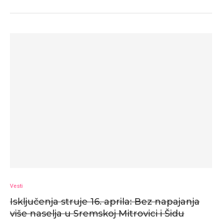
Vesti
Isključenja struje 16. aprila: Bez napajanja
više naselja u Sremskoj Mitrovici i Šidu