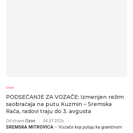
Vesti
PODSEĆANJE ZA VOZAČE: Izmenjen režim
saobraćaja na putu Kuzmin – Sremska
Rača, radovi traju do 3. avgusta
Od strane
Ozon
04.07.2026.
SREMSKA MITROVICA
– Vozače koji putuju ka graničnom