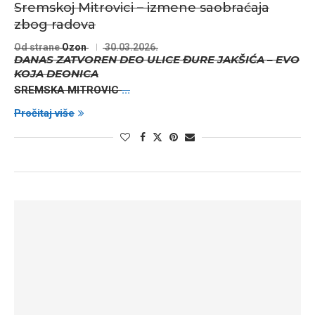
Sremskoj Mitrovici – izmene saobraćaja
zbog radova
Od strane
Ozon
30.03.2026.
DANAS ZATVOREN DEO ULICE ĐURE JAKŠIĆA – EVO
KOJA DEONICA
SREMSKA MITROVIC
...
Pročitaj više