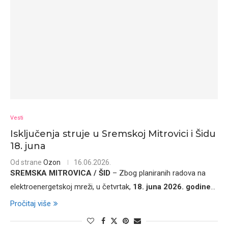
Vesti
Isključenja struje u Sremskoj Mitrovici i Šidu
18. juna
Od strane
Ozon
16.06.2026.
SREMSKA MITROVICA / ŠID
– Zbog planiranih radova na
elektroenergetskoj mreži, u četvrtak,
18. juna 2026. godine
...
Pročitaj više