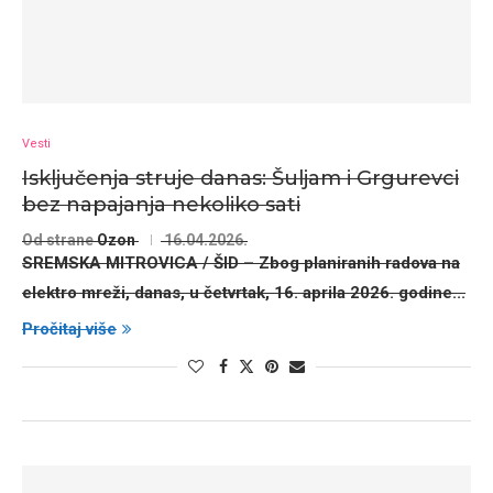
Vesti
Isključenja struje danas: Šuljam i Grgurevci
bez napajanja nekoliko sati
Od strane
Ozon
16.04.2026.
SREMSKA MITROVICA / ŠID
– Zbog planiranih radova na
elektro mreži, danas, u četvrtak,
16. aprila 2026. godine...
Pročitaj više