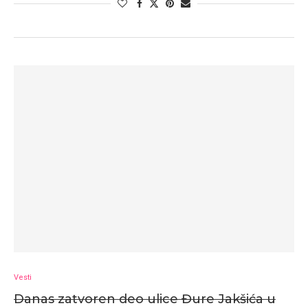
Vesti
Danas zatvoren deo ulice Đure Jakšića u