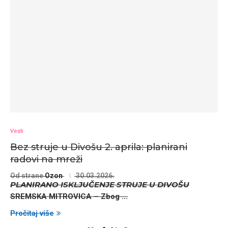
Vesti
Bez struje u Divošu 2. aprila: planirani
radovi na mreži
Od strane
Ozon
30.03.2026.
PLANIRANO ISKLJUČENJE STRUJE U DIVOŠU
SREMSKA MITROVICA
– Zbog
...
Pročitaj više