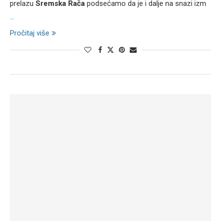
prelazu
Sremska Rača
podsećamo da je i dalje na snazi izm
...
Pročitaj više