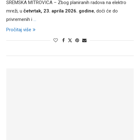
SREMSKA MITROVICA – Zbog planiranih radova na elektro
mreži, u
četvrtak, 23. aprila 2026. godine
, doći će do
privremenih i
...
Pročitaj više