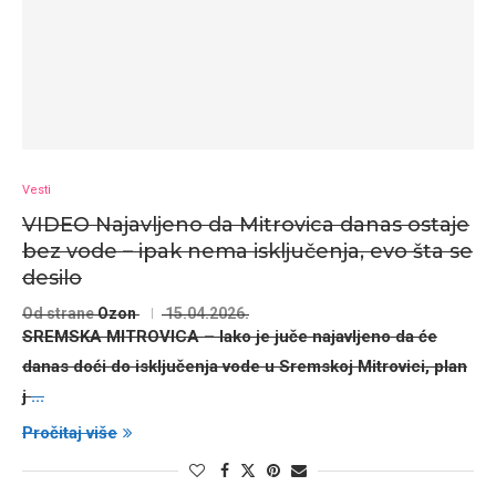
Vesti
VIDEO Najavljeno da Mitrovica danas ostaje
bez vode – ipak nema isključenja, evo šta se
desilo
Od strane
Ozon
15.04.2026.
SREMSKA MITROVICA
– Iako je juče najavljeno da će
danas doći do
isključenja vode u Sremskoj Mitrovici
, plan
j
...
Pročitaj više