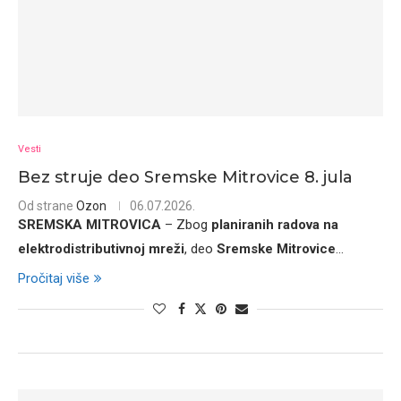
Vesti
Bez struje deo Sremske Mitrovice 8. jula
Od strane
Ozon
06.07.2026.
SREMSKA MITROVICA
– Zbog
planiranih radova na
elektrodistributivnoj mreži
, deo
Sremske Mitrovice
...
Pročitaj više