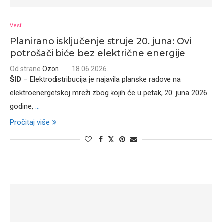
Vesti
Planirano isključenje struje 20. juna: Ovi
potrošači biće bez električne energije
Od strane
Ozon
18.06.2026.
ŠID
– Elektrodistribucija je najavila planske radove na
elektroenergetskoj mreži zbog kojih će u petak, 20. juna 2026.
godine,
...
Pročitaj više