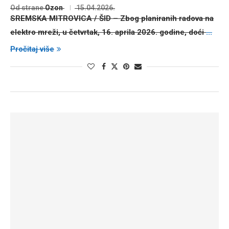
Od strane
Ozon
15.04.2026.
SREMSKA MITROVICA / ŠID
– Zbog planiranih radova na
elektro mreži, u četvrtak,
16. aprila 2026. godine
, doći
...
Pročitaj više