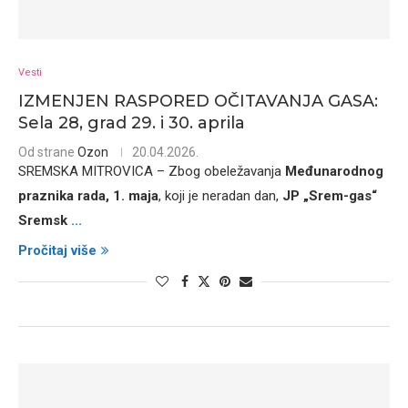
Vesti
IZMENJEN RASPORED OČITAVANJA GASA:
Sela 28, grad 29. i 30. aprila
Od strane
Ozon
20.04.2026.
SREMSKA MITROVICA – Zbog obeležavanja
Međunarodnog
praznika rada, 1. maja
, koji je neradan dan,
JP „Srem-gas“
Sremsk
...
Pročitaj više