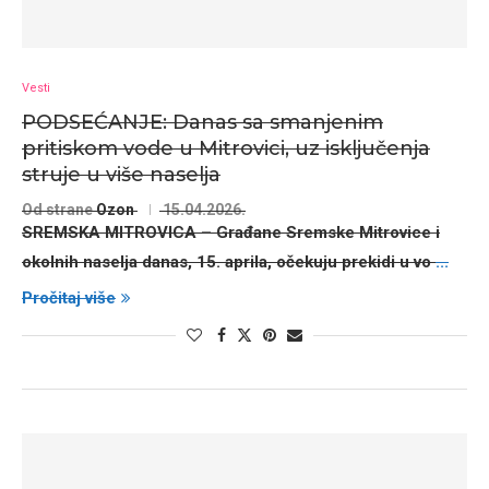
Vesti
PODSEĆANJE: Danas sa smanjenim
pritiskom vode u Mitrovici, uz isključenja
struje u više naselja
Od strane
Ozon
15.04.2026.
SREMSKA MITROVICA
– Građane Sremske Mitrovice i
okolnih naselja danas,
15. aprila
, očekuju
prekidi u vo
...
Pročitaj više