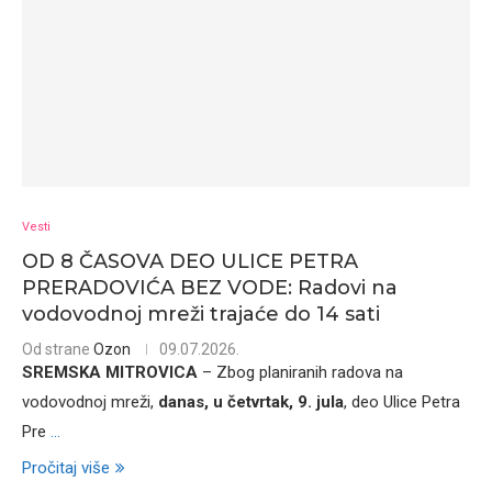
Vesti
OD 8 ČASOVA DEO ULICE PETRA
PRERADOVIĆA BEZ VODE: Radovi na
vodovodnoj mreži trajaće do 14 sati
Od strane
Ozon
09.07.2026.
SREMSKA MITROVICA
– Zbog planiranih radova na
vodovodnoj mreži,
danas, u četvrtak, 9. jula
, deo Ulice Petra
Pre
...
Pročitaj više