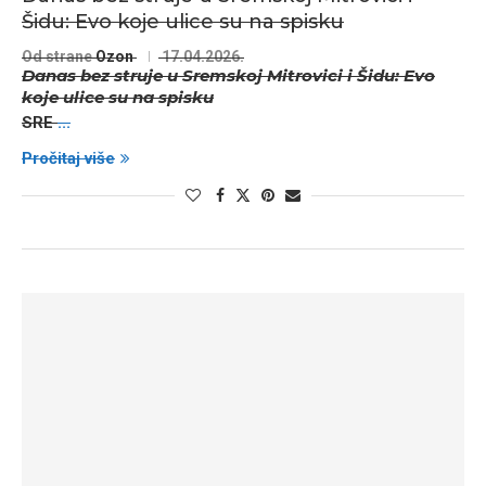
Šidu: Evo koje ulice su na spisku
Od strane
Ozon
17.04.2026.
Danas bez struje u Sremskoj Mitrovici i Šidu: Evo
koje ulice su na spisku
SRE
...
Pročitaj više