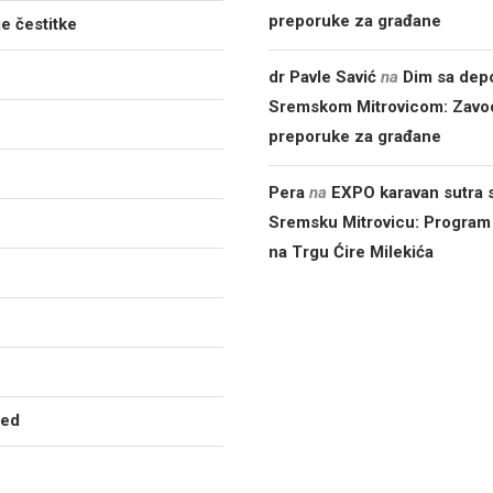
preporuke za građane
e čestitke
dr Pavle Savić
na
Dim sa dep
Sremskom Mitrovicom: Zavod
preporuke za građane
Pera
na
EXPO karavan sutra s
Sremsku Mitrovicu: Program
na Trgu Ćire Milekića
zed