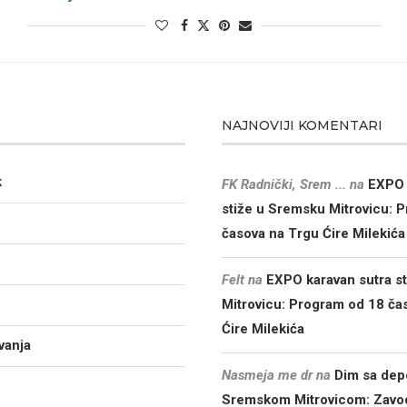
NAJNOVIJI KOMENTARI
k
FK Radnički, Srem ...
na
EXPO 
stiže u Sremsku Mitrovicu: 
časova na Trgu Ćire Milekića
Felt
na
EXPO karavan sutra s
Mitrovicu: Program od 18 ča
Ćire Milekića
vanja
Nasmeja me dr
na
Dim sa dep
Sremskom Mitrovicom: Zavod