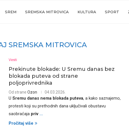
SREM
SREMSKA MITROVICA
KULTURA
SPORT
J SREMSKA MITROVICA
Vesti
Prekinute blokade: U Sremu danas bez
blokada puteva od strane
poljoprivrednika
Od strane
Ozon
04.03.2026.
U
Sremu danas nema blokada puteva
, a kako saznajemo,
protesti koji su prethodnih dana uključivali obustavu
saobraćaja
priv
...
Pročitaj više