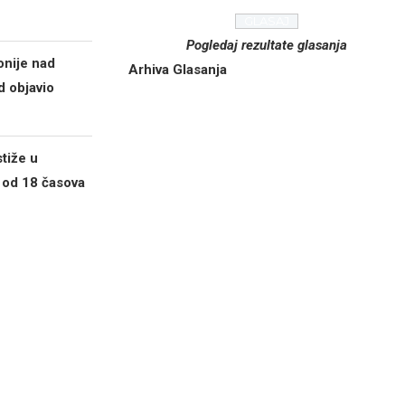
Pogledaj rezultate glasanja
onije nad
Arhiva Glasanja
 objavio
tiže u
 od 18 časova