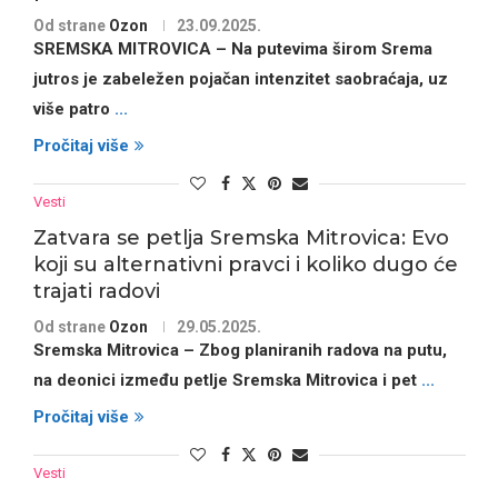
Od strane
Ozon
23.09.2025.
SREMSKA MITROVICA
– Na putevima širom
Srema
jutros je zabeležen pojačan intenzitet saobraćaja, uz
više patro
...
Pročitaj više
Vesti
Zatvara se petlja Sremska Mitrovica: Evo
koji su alternativni pravci i koliko dugo će
trajati radovi
Od strane
Ozon
29.05.2025.
Sremska Mitrovica – Zbog planiranih
radova na putu
,
na deonici između
petlje Sremska Mitrovica
i
pet
...
Pročitaj više
Vesti