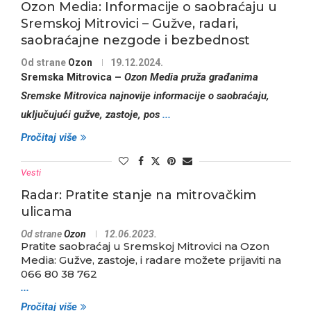
Ozon Media: Informacije o saobraćaju u
Sremskoj Mitrovici – Gužve, radari,
saobraćajne nezgode i bezbednost
Od strane
Ozon
19.12.2024.
Sremska Mitrovica –
Ozon Media pruža građanima
Sremske Mitrovica najnovije informacije o saobraćaju,
uključujući gužve, zastoje, pos
...
Pročitaj više
Vesti
Radar: Pratite stanje na mitrovačkim
ulicama
Od strane
Ozon
12.06.2023.
Pratite saobraćaj u Sremskoj Mitrovici na Ozon
Media: Gužve, zastoje, i radare možete prijaviti na
066 80 38 762
...
Pročitaj više