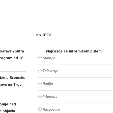
ANKETA
karavan sutra
Najčešće se informišem putem:
Program od 18
Štampe
Televizije
tiže u Sremsku
Radija
sova na Trgu
Interneta
onije nad
Razgovora
 objavio