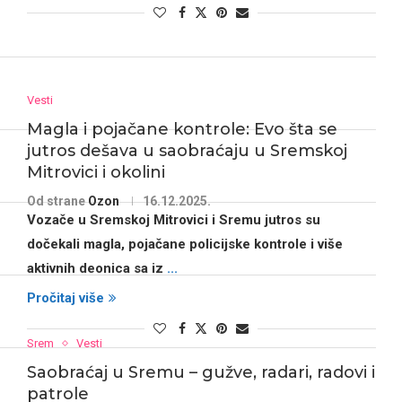
Vesti
Magla i pojačane kontrole: Evo šta se
jutros dešava u saobraćaju u Sremskoj
Mitrovici i okolini
Od strane
Ozon
16.12.2025.
Vozače u
Sremskoj Mitrovici i Sremu
jutros su
dočekali
magla, pojačane policijske kontrole i više
aktivnih deonica sa iz
...
Pročitaj više
Srem
Vesti
Saobraćaj u Sremu – gužve, radari, radovi i
patrole