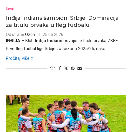
Sport
Inđija Indians šampioni Srbije: Dominacija
za titulu prvaka u fleg fudbalu
Od strane
Ozon
25.05.2026.
INĐIJA
– Klub
Inđija Indians
osvojio je titulu prvaka ZKFF
Prve fleg fudbal lige Srbije za sezonu 2025/26, nako
...
Pročitaj više