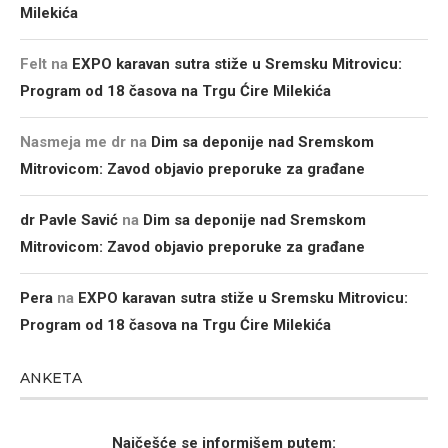
Milekića
Felt
na
EXPO karavan sutra stiže u Sremsku Mitrovicu:
Program od 18 časova na Trgu Ćire Milekića
Nasmeja me dr
na
Dim sa deponije nad Sremskom
Mitrovicom: Zavod objavio preporuke za građane
dr Pavle Savić
na
Dim sa deponije nad Sremskom
Mitrovicom: Zavod objavio preporuke za građane
Pera
na
EXPO karavan sutra stiže u Sremsku Mitrovicu:
Program od 18 časova na Trgu Ćire Milekića
ANKETA
Najčešće se informišem putem: