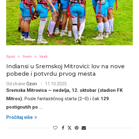
Sport
Srem
Vesti
Indiansi u Sremskoj Mitrovici: lov na nove
pobede i potvrdu prvog mesta
Od strane
Ozon
11.10.2025.
Sremska Mitrovica — nedelja, 12. oktobar (stadion FK
Mitros).
Posle fantastičnog starta (2–0) i čak
129
postignutih po
...
Pročitaj više