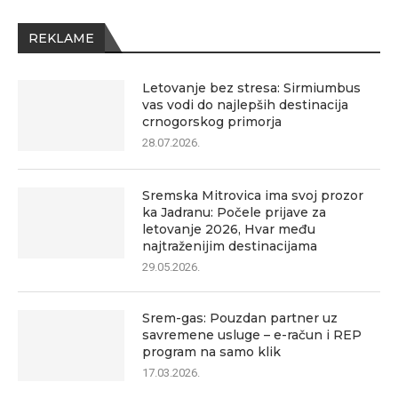
REKLAME
Letovanje bez stresa: Sirmiumbus
vas vodi do najlepših destinacija
crnogorskog primorja
28.07.2026.
Sremska Mitrovica ima svoj prozor
ka Jadranu: Počele prijave za
letovanje 2026, Hvar među
najtraženijim destinacijama
29.05.2026.
Srem-gas: Pouzdan partner uz
savremene usluge – e-račun i REP
program na samo klik
17.03.2026.