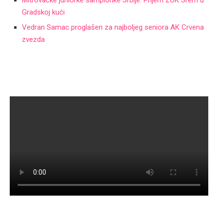
Mitrovačke juniorke šampionke Srbije: Prijem ŽOK Srem u
Gradskoj kući
Vedran Samac proglašen za najboljeg seniora AK Crvena
zvezda