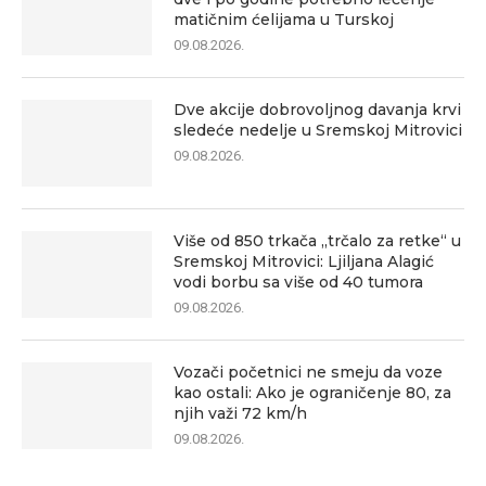
matičnim ćelijama u Turskoj
09.08.2026.
Dve akcije dobrovoljnog davanja krvi
sledeće nedelje u Sremskoj Mitrovici
09.08.2026.
Više od 850 trkača „trčalo za retke“ u
Sremskoj Mitrovici: Ljiljana Alagić
vodi borbu sa više od 40 tumora
09.08.2026.
Vozači početnici ne smeju da voze
kao ostali: Ako je ograničenje 80, za
njih važi 72 km/h
09.08.2026.