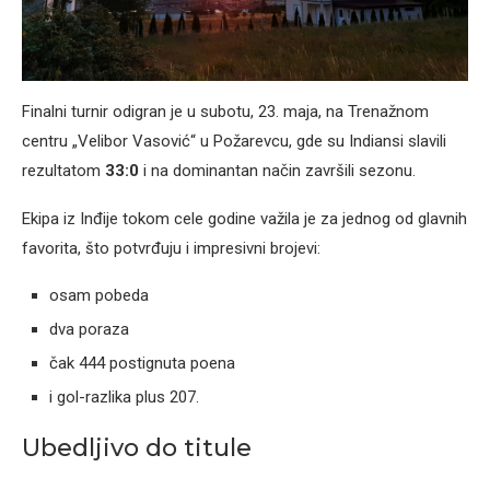
Finalni turnir odigran je u subotu, 23. maja, na Trenažnom
centru „Velibor Vasović“ u Požarevcu, gde su Indiansi slavili
rezultatom
33:0
i na dominantan način završili sezonu.
Ekipa iz Inđije tokom cele godine važila je za jednog od glavnih
favorita, što potvrđuju i impresivni brojevi:
osam pobeda
dva poraza
čak 444 postignuta poena
i gol-razlika plus 207.
Ubedljivo do titule