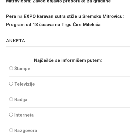
Mitrovicom: Zavod objavio preporuke za građane
Pera
na
EXPO karavan sutra stiže u Sremsku Mitrovicu:
Program od 18 časova na Trgu Ćire Milekića
ANKETA
Najčešće se informišem putem:
Štampe
Televizije
Radija
Interneta
Razgovora