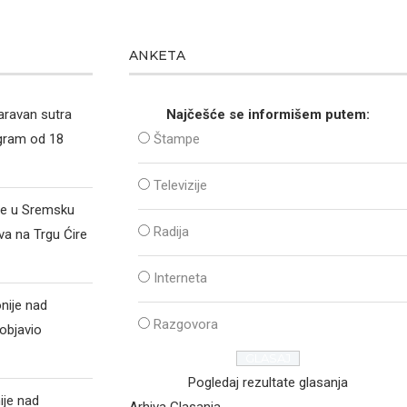
ANKETA
aravan sutra
Najčešće se informišem putem:
ogram od 18
Štampe
Televizije
že u Sremsku
Radija
va na Trgu Ćire
Interneta
nije nad
Razgovora
objavio
Pogledaj rezultate glasanja
ije nad