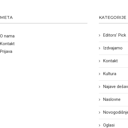
META
KATEGORIJE
Editors' Pick
O nama
Kontakt
Izdvajamo
Prijava
Kontakt
Kultura
Najave dešav
Naslovne
Novogodišnje
Oglasi