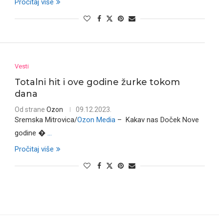
Pročitaj više
Vesti
Totalni hit i ove godine žurke tokom
dana
Od strane
Ozon
09.12.2023.
Sremska Mitrovica/
Ozon Media
– Kakav nas Doček Nove
godine �
...
Pročitaj više