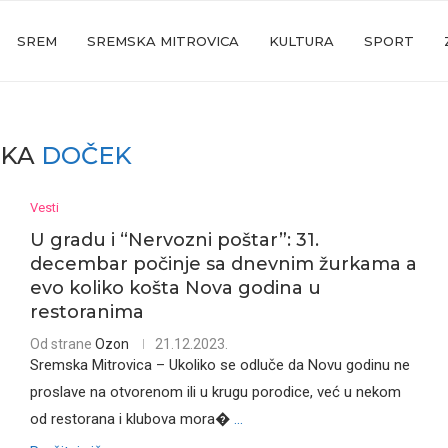
SREM
SREMSKA MITROVICA
KULTURA
SPORT
AKA
DOČEK
Vesti
U gradu i “Nervozni poštar”: 31.
decembar počinje sa dnevnim žurkama a
evo koliko košta Nova godina u
restoranima
Od strane
Ozon
21.12.2023.
Sremska Mitrovica – Ukoliko se odluče da Novu godinu ne
proslave na otvorenom ili u krugu porodice, već u nekom
od restorana i klubova mora�
...