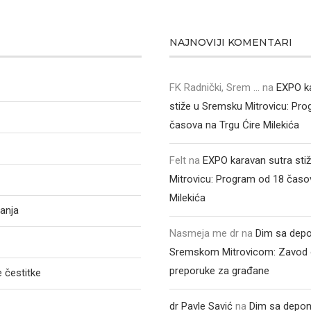
NAJNOVIJI KOMENTARI
FK Radnički, Srem ...
na
EXPO k
stiže u Sremsku Mitrovicu: Pr
časova na Trgu Ćire Milekića
Felt
na
EXPO karavan sutra sti
Mitrovicu: Program od 18 časo
Milekića
anja
Nasmeja me dr
na
Dim sa depo
Sremskom Mitrovicom: Zavod 
preporuke za građane
 čestitke
dr Pavle Savić
na
Dim sa depon