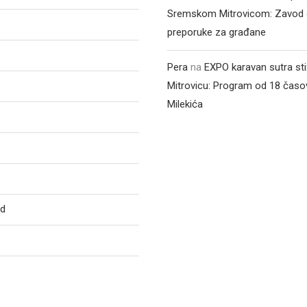
Sremskom Mitrovicom: Zavod 
preporuke za građane
Pera
na
EXPO karavan sutra st
Mitrovicu: Program od 18 časo
Milekića
ed