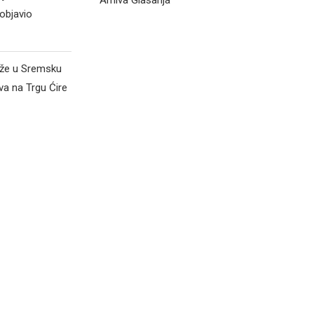
Arhiva Glasanja
objavio
iže u Sremsku
va na Trgu Ćire