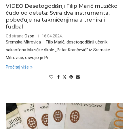
VIDEO Desetogodišnji Filip Marić muzičko
čudo od deteta: Svira dva instrumenta,
pobeđuje na takmičenjima a trenira i
fudbal
Od strane
Ozon
16.04.2024.
Sremska Mitrovica – Filip Marić, desetogodišnji učenik
saksofona Muzičke škole „Petar Krančević“ iz Sremske
Mitrovice, osvojio je Pr
...
Pročitaj više