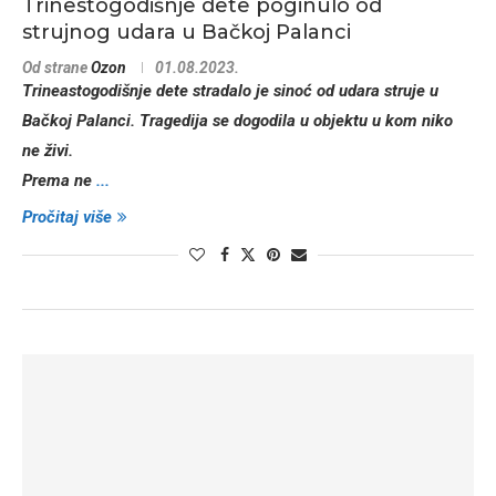
Trinestogodišnje dete poginulo od
strujnog udara u Bačkoj Palanci
Od strane
Ozon
01.08.2023.
Trineastogodišnje dete stradalo je sinoć od udara struje u
Bačkoj Palanci. Tragedija se dogodila u objektu u kom niko
ne živi.
Prema ne
...
Pročitaj više