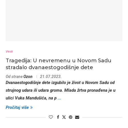
Vesti
Tragedija: U nevremenu u Novom Sadu
stradalo dvanaestogodišnje dete
Od strane
Ozon
21.07.2023.
Dvanaestogodišnje dete izgubilo je život u Novom Sadu od
strujnog udara ili udara groma. Mlada žrtva pronađena je u
ulici Vuka Mandušića, na p
...
Pročitaj više