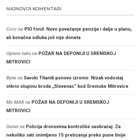
NAJNOVIJI KOMENTARI
Cccc
na
PIO fond: Novo povećanje penzija i dalje u planu,
ali konačna odluka još nije doneta
Upravo tako
na
POŽAR NA DEPONIJI U SREMSKOJ
MITROVICI
Вуле
na
Savski Titanik ponovo izronio: Nizak vodostaj
otkrio olupinu broda „Slovenac“ kod Sremske Mitrovice
Mc MAK
na
POŽAR NA DEPONIJI U SREMSKOJ
MITROVICI
Goran
na
Policija dronovima kontroliše saobraćaj: Za
nekoliko sati snimljeno 15 preticanja preko pune linije