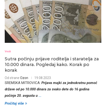
Vesti
Sutra počinju prijave roditelja i staratelja za
10.000 dinara. Pogledaj kako. Korak po
korak
Od strane
Ozon
19.08.2023.
SREMSKA MITROVICA.
Prijava majki za jеdnokratnu pomoć
državе od po 10.000 dinara za svako dеtе do 16 godina
počinjе 20. avgusta u
...
Pročitaj više