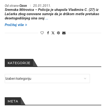
Od strane
Ozon
25.01.2011.
Sremska Mitrovica – Policija je uhapsila Vladimira C. (27) iz
Laćarka zbog osnovane sumnje da je drškom metle pretukao
desetogodišnjeg sina svoj
...
Pročitaj više
KATEGORIJE
META