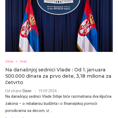
Srbija
Vesti
Na današnjoj sednici Vlade : Od 1. januara
500.000 dinara za prvo dete, 3,18 miliona za
četvrto
Od strane
Ozon
19.09.2024.
Na današnjoj sednici Vlade Srbije biće razmatrana dva ključna
zakona – o rebalansu budžeta i o finansijskoj pomoći
porodicama sa decom, iz
...