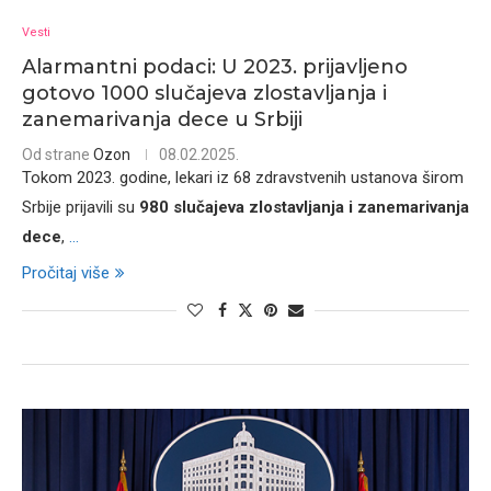
Vesti
Alarmantni podaci: U 2023. prijavljeno
gotovo 1000 slučajeva zlostavljanja i
zanemarivanja dece u Srbiji
Od strane
Ozon
08.02.2025.
Tokom 2023. godine, lekari iz 68 zdravstvenih ustanova širom
Srbije prijavili su
980 slučajeva zlostavljanja i zanemarivanja
dece
,
...
Pročitaj više