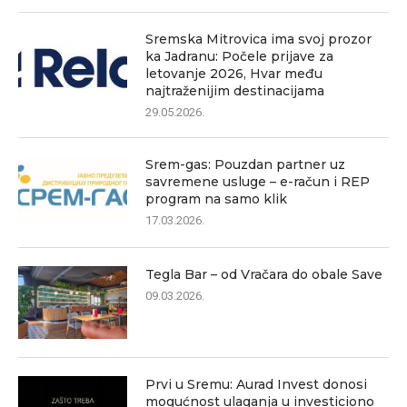
Sremska Mitrovica ima svoj prozor
ka Jadranu: Počele prijave za
letovanje 2026, Hvar među
najtraženijim destinacijama
29.05.2026.
Srem-gas: Pouzdan partner uz
savremene usluge – e-račun i REP
program na samo klik
17.03.2026.
Tegla Bar – od Vračara do obale Save
09.03.2026.
Prvi u Sremu: Aurad Invest donosi
mogućnost ulaganja u investiciono