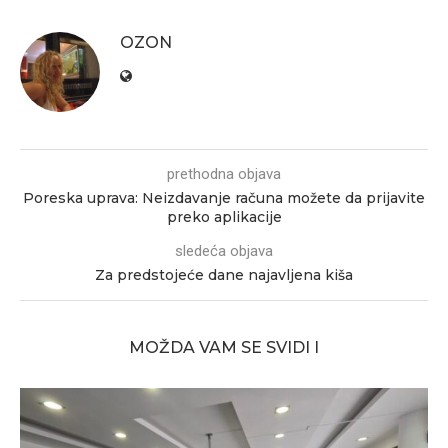
OZON
prethodna objava
Poreska uprava: Neizdavanje računa možete da prijavite
preko aplikacije
sledeća objava
Za predstojeće dane najavljena kiša
MOŽDA VAM SE SVIDI I