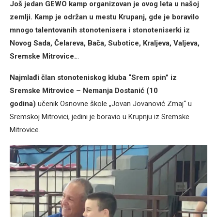
Još jedan GEWO kamp organizovan je ovog leta u našoj
zemlji. Kamp je održan u mestu Krupanj, gde je boravilo
mnogo talentovanih stonotenisera i stonoteniserki iz
Novog Sada, Čelareva, Bača, Subotice, Kraljeva, Valjeva,
Sremske Mitrovice.
..
Najmlađi član stonoteniskog kluba “Srem spin” iz
Sremske Mitrovice – Nemanja Dostanić (10
godina)
učenik Osnovne škole „Jovan Jovanović Zmaj“ u
Sremskoj Mitrovici, jedini je boravio u Krupnju iz Sremske
Mitrovice.