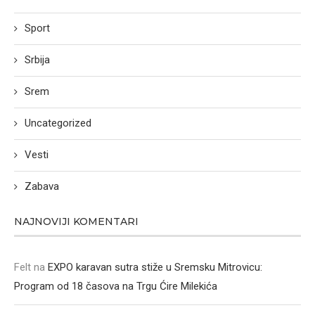
Sport
Srbija
Srem
Uncategorized
Vesti
Zabava
NAJNOVIJI KOMENTARI
Felt
na
EXPO karavan sutra stiže u Sremsku Mitrovicu:
Program od 18 časova na Trgu Ćire Milekića