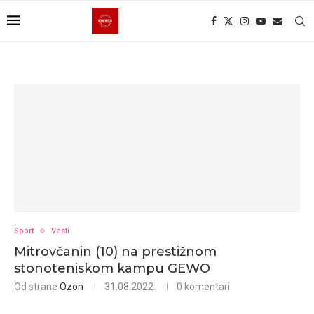
Sport
Vesti
Mitrovčanin (10) na prestižnom
stonoteniskom kampu GEWO
Od strane
Ozon
31.08.2022.
0 komentari