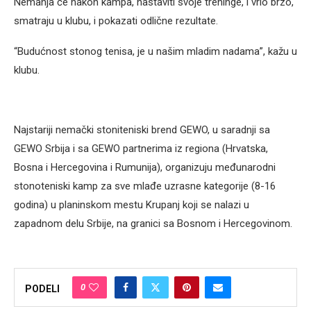
Nemanja će nakon kampa, nastaviti svoje treninge, i vrlo brzo,
smatraju u klubu, i pokazati odlične rezultate.
“Budućnost stonog tenisa, je u našim mladim nadama”, kažu u
klubu.
Najstariji nemački stoniteniski brend GEWO, u saradnji sa
GEWO Srbija i sa GEWO partnerima iz regiona (Hrvatska,
Bosna i Hercegovina i Rumunija), organizuju međunarodni
stonoteniski kamp za sve mlađe uzrasne kategorije (8-16
godina) u planinskom mestu Krupanj koji se nalazi u
zapadnom delu Srbije, na granici sa Bosnom i Hercegovinom.
0
PODELI