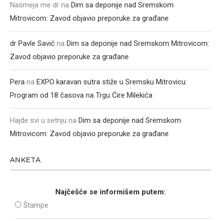
Nasmeja me dr
na
Dim sa deponije nad Sremskom
Mitrovicom: Zavod objavio preporuke za građane
dr Pavle Savić
na
Dim sa deponije nad Sremskom Mitrovicom:
Zavod objavio preporuke za građane
Pera
na
EXPO karavan sutra stiže u Sremsku Mitrovicu:
Program od 18 časova na Trgu Ćire Milekića
Hajde svi u setnju
na
Dim sa deponije nad Sremskom
Mitrovicom: Zavod objavio preporuke za građane
ANKETA
Najčešće se informišem putem:
Štampe