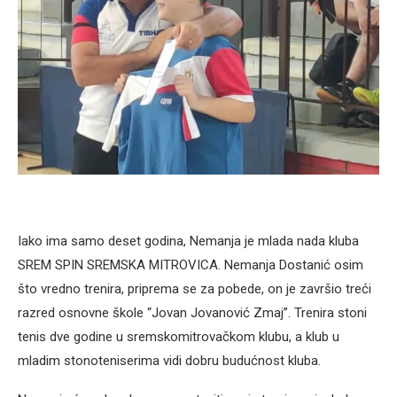
Iako ima samo deset godina, Nemanja je mlada nada kluba
SREM SPIN SREMSKA MITROVICA. Nemanja Dostanić osim
što vredno trenira, priprema se za pobede, on je završio treći
razred osnovne škole “Jovan Jovanović Zmaj”. Trenira stoni
tenis dve godine u sremskomitrovačkom klubu, a klub u
mladim stonoteniserima vidi dobru budućnost kluba.