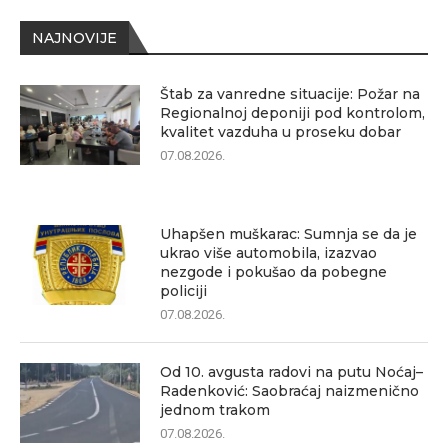
NAJNOVIJE
Štab za vanredne situacije: Požar na
Regionalnoj deponiji pod kontrolom,
kvalitet vazduha u proseku dobar
07.08.2026.
Uhapšen muškarac: Sumnja se da je
ukrao više automobila, izazvao
nezgode i pokušao da pobegne
policiji
07.08.2026.
Od 10. avgusta radovi na putu Noćaj–
Radenković: Saobraćaj naizmenično
jednom trakom
07.08.2026.