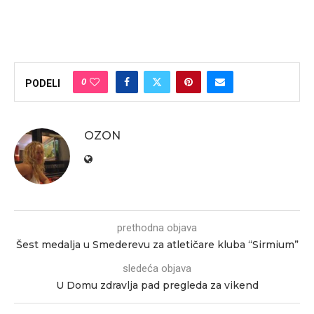
0
PODELI
OZON
prethodna objava
Šest medalja u Smederevu za atletičare kluba “Sirmium”
sledeća objava
U Domu zdravlja pad pregleda za vikend