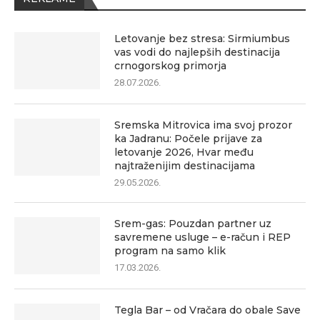
Letovanje bez stresa: Sirmiumbus
vas vodi do najlepših destinacija
crnogorskog primorja
28.07.2026.
Sremska Mitrovica ima svoj prozor
ka Jadranu: Počele prijave za
letovanje 2026, Hvar među
najtraženijim destinacijama
29.05.2026.
Srem-gas: Pouzdan partner uz
savremene usluge – e-račun i REP
program na samo klik
17.03.2026.
Tegla Bar – od Vračara do obale Save