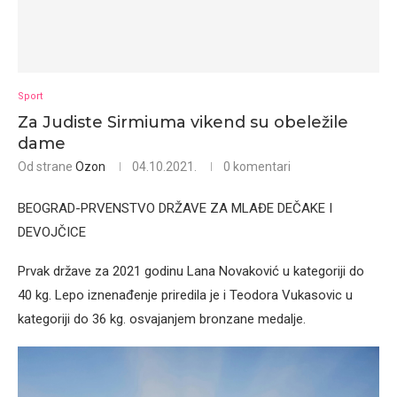
Sport
Za Judiste Sirmiuma vikend su obeležile
dame
Od strane
Ozon
04.10.2021.
0 komentari
BEOGRAD-PRVENSTVO DRŽAVE ZA MLAĐE DEČAKE I
DEVOJČICE
Prvak države za 2021 godinu Lana Novaković u kategoriji do
40 kg. Lepo iznenađenje priredila je i Teodora Vukasovic u
kategoriji do 36 kg. osvajanjem bronzane medalje.