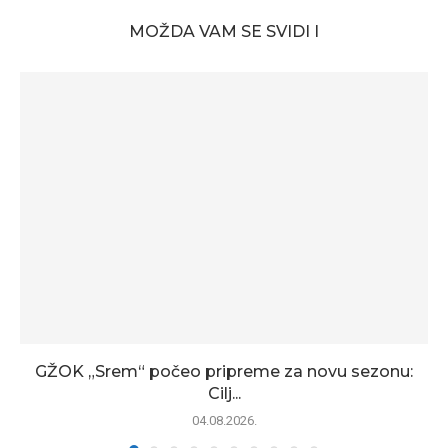
MOŽDA VAM SE SVIDI I
GŽOK „Srem“ počeo pripreme za novu sezonu:
Cilj...
04.08.2026.