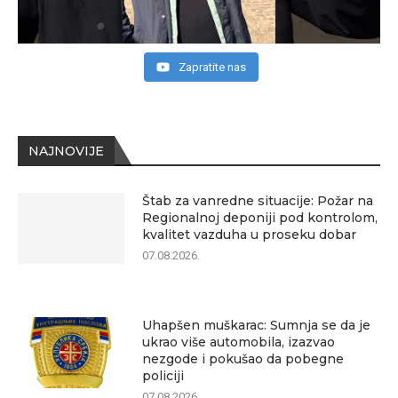
Zapratite nas
NAJNOVIJE
Štab za vanredne situacije: Požar na
Regionalnoj deponiji pod kontrolom,
kvalitet vazduha u proseku dobar
07.08.2026.
Uhapšen muškarac: Sumnja se da je
ukrao više automobila, izazvao
nezgode i pokušao da pobegne
policiji
07.08.2026.