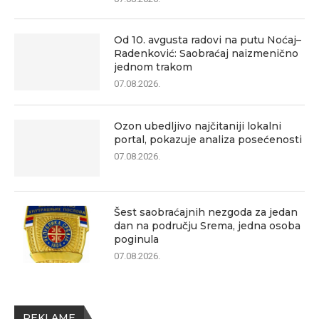
Od 10. avgusta radovi na putu Noćaj–
Radenković: Saobraćaj naizmenično
jednom trakom
07.08.2026.
Ozon ubedljivo najčitaniji lokalni
portal, pokazuje analiza posećenosti
07.08.2026.
Šest saobraćajnih nezgoda za jedan
dan na području Srema, jedna osoba
poginula
07.08.2026.
REKLAME