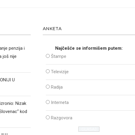
ANKETA
nje penzija i
Najčešće se informišem putem:
 još nije
Štampe
Televizije
ONIJI U
Radija
Interneta
izronio: Nizak
„Slovenac“ kod
Razgovora
JI U