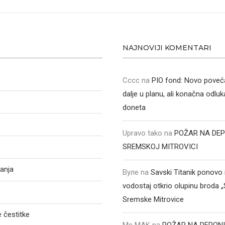
NAJNOVIJI KOMENTARI
Cccc
na
PIO fond: Novo poveća
dalje u planu, ali konačna odluka
doneta
Upravo tako
na
POŽAR NA DEP
SREMSKOJ MITROVICI
anja
Вуле
na
Savski Titanik ponovo 
vodostaj otkrio olupinu broda 
Sremske Mitrovice
 čestitke
Mc MAK
na
POŽAR NA DEPONI