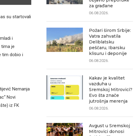
objavio preporuke
za građane
06.08.2026.
as su startovali
Požari širom Srbije:
Vatra zahvatila
mladi i
Deliblatsku
 tima je
peščaru, Ibarsku
klisuru i deponije
e tim dobio i
06.08.2026.
Kakav je kvalitet
vazduha u
tijević Nemanja
Sremskoj Mitrovici?
Evo šta znače
ac“ Novi
jutrošnja merenja
šte) iz FK
06.08.2026.
Avgust u Sremskoj
Mitrovici donosi