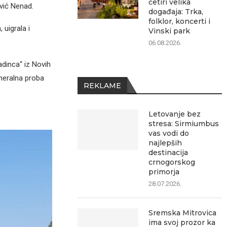
četiri velika
ović Nenad.
događaja: Trka,
folklor, koncerti i
 uigrala i
Vinski park
06.08.2026.
adinca“ iz Novih
eneralna proba
REKLAME
Letovanje bez
stresa: Sirmiumbus
vas vodi do
najlepših
destinacija
crnogorskog
primorja
28.07.2026.
Sremska Mitrovica
ima svoj prozor ka