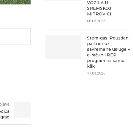
VOZILA U
SREMSKOJ
MITROVICI
08.05.2026.
Srem-gas: Pouzdan
partner uz
savremene usluge –
e-račun i REP
program na samo
klik
17.03.2026.
bjava
odiča
 grad