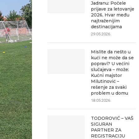
Jadranu: Počele
prijave za letovanje
2026, Hvar među
najtraženijim
destinacijama
29.05.2026.
Mislite da nešto u
kući ne može da se
popravi? U većini
slučajeva – može:
Kućni majstor
Milutinović –
rešenje za svaki
problem u domu
18.05.2026.
TODOROVIĆ – VAŠ
SIGURAN
PARTNER ZA
REGISTRACIJU