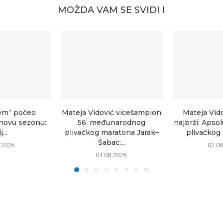
MOŽDA VAM SE SVIDI I
em“ počeo
Mateja Vidović vicešampion
Mateja Vid
novu sezonu:
56. međunarodnog
najbrži: Apso
j...
plivačkog maratona Jarak–
plivačkog 
Šabac:...
.2026.
02.08
04.08.2026.