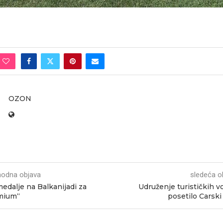
OZON
hodna objava
sledeća o
medalje na Balkanijadi za
Udruženje turističkih v
mium“
posetilo Carski