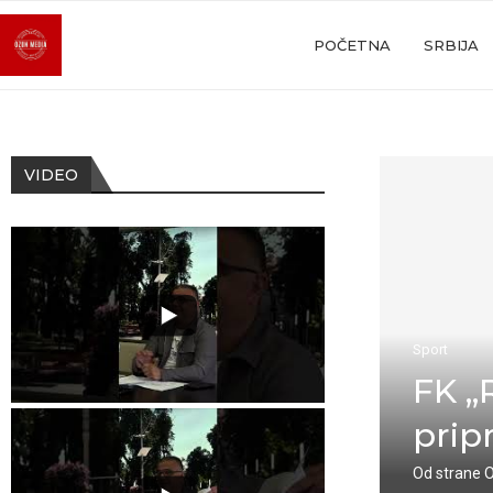
POČETNA
SRBIJA
VIDEO
Sport
FK „
pri
Od strane