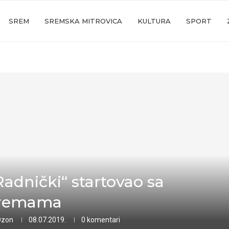
SREM
SREMSKA MITROVICA
KULTURA
SPORT
Radnički“ startovao sa
premama
Ozon
08.07.2019.
0 komentari