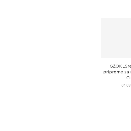
GŽOK „Sr
pripreme za 
Cil
04.08