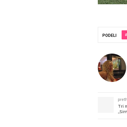
0
PODELI
pret
Tri 
„Sir