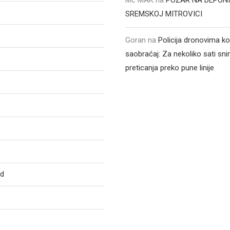
SREMSKOJ MITROVICI
Goran
na
Policija dronovima ko
saobraćaj: Za nekoliko sati sni
preticanja preko pune linije
ed