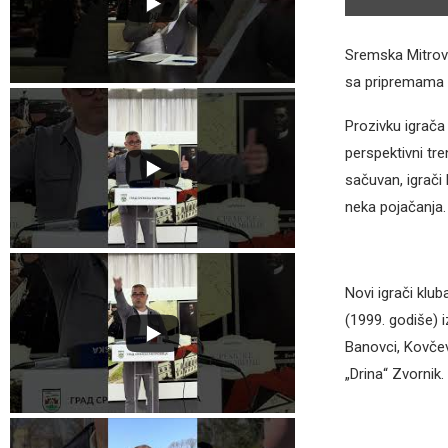
Sremska Mitrovi
sa pripremama 
Prozivku igrača
perspektivni tre
sačuvan, igrači 
neka pojačanja.
Novi igrači klu
(1999. godiše) 
Banovci, Kovčevi
„Drina“ Zvornik.