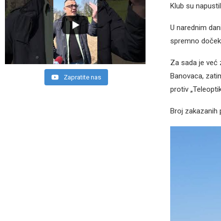
Klub su napusti
U narednim dani
spremno dočeka
Za sada je već 
Banovaca, zatim
Zapratite nas
protiv „Teleopti
Broj zakazanih 