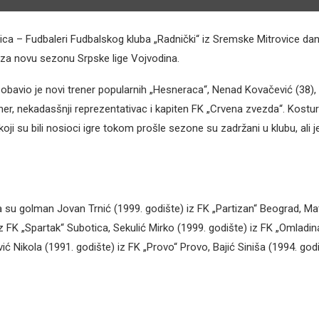
ca – Fudbaleri Fudbalskog kluba „Radnički“ iz Sremske Mitrovice dan
za novu sezonu Srpske lige Vojvodina.
 obavio je novi trener popularnih „Hesneraca“, Nenad Kovačević (38), 
ner, nekadasšnji reprezentativac i kapiten FK „Crvena zvezda“. Kostur
koji su bili nosioci igre tokom prošle sezone su zadržani u klubu, ali j
ba su golman Jovan Trnić (1999. godište) iz FK „Partizan“ Beograd, Ma
iz FK „Spartak“ Subotica, Sekulić Mirko (1999. godište) iz FK „Omladin
ć Nikola (1991. godište) iz FK „Provo“ Provo, Bajić Siniša (1994. godi