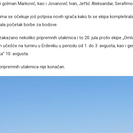
li golman Marković, kao i Jovanović Ivan, Jeftić Aleksandar, Serafim
ma se očekuje još potpisa novih igrača kako bi se ekipa kompletirala,
la početak borbe za bodove.
zakazano nekoliko pripremnih utakmica i to 20. jula protiv ekipe „Oml
 učešće na turniru u Erdeviku u periodu od 1. do 3. avgusta, kao i g
ka“ 10. avgusta.
pripremnih utakmica nije konačan.