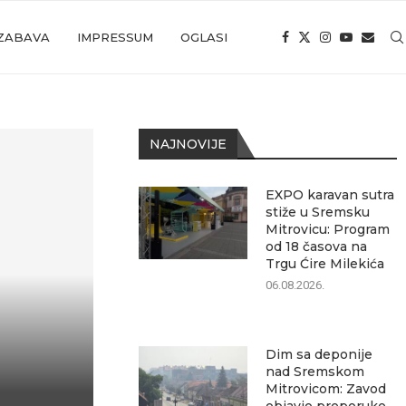
ZABAVA
IMPRESSUM
OGLASI
NAJNOVIJE
EXPO karavan sutra
stiže u Sremsku
Mitrovicu: Program
od 18 časova na
Trgu Ćire Milekića
06.08.2026.
Dim sa deponije
nad Sremskom
Mitrovicom: Zavod