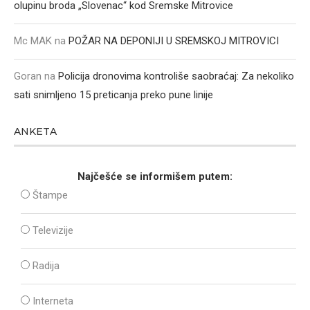
olupinu broda „Slovenac“ kod Sremske Mitrovice
Mc MAK
na
POŽAR NA DEPONIJI U SREMSKOJ MITROVICI
Goran
na
Policija dronovima kontroliše saobraćaj: Za nekoliko
sati snimljeno 15 preticanja preko pune linije
ANKETA
Najčešće se informišem putem:
Štampe
Televizije
Radija
Interneta