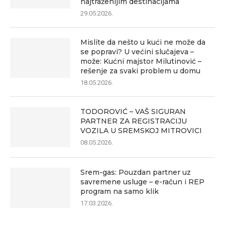
najtraženijim destinacijama
29.05.2026.
Mislite da nešto u kući ne može da
se popravi? U većini slučajeva –
može: Kućni majstor Milutinović –
rešenje za svaki problem u domu
18.05.2026.
TODOROVIĆ – VAŠ SIGURAN
PARTNER ZA REGISTRACIJU
VOZILA U SREMSKOJ MITROVICI
08.05.2026.
Srem-gas: Pouzdan partner uz
savremene usluge – e-račun i REP
program na samo klik
17.03.2026.