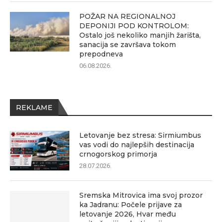
POŽAR NA REGIONALNOJ
DEPONIJI POD KONTROLOM:
Ostalo još nekoliko manjih žarišta,
sanacija se završava tokom
prepodneva
06.08.2026.
REKLAME
Letovanje bez stresa: Sirmiumbus
vas vodi do najlepših destinacija
crnogorskog primorja
28.07.2026.
Sremska Mitrovica ima svoj prozor
ka Jadranu: Počele prijave za
letovanje 2026, Hvar među