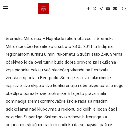
Sremska Mitrovica – Najmlađe rukometašice iz Sremske
Mitrovice učestvovale su u subotu 28.05.2011. u Inđiji na
regionalnom turniru u mini rukometu. Stručni štab ŽRK Srema
očekivao je da ovaj turnir bude dobra provera za iskušenja
koja pionirke čekaju već sledećeg vikenda na Festivalu
ženskog sporta u Beogradu. Srem je za ovo takmičenje
napravio dve ekipe,u dve konkurencije i obe ekipe su više nego
ubedljivo porazile sve protivnike. Bila je to prava mala
dominacija sremskomitrovačke škole rada sa mlađim
selekcijama nad klubovima u regionu od kojih je jedan čak i
novi član Super lige. Sistem svakodnevnih treninga sa
pojačanim stručnim radom i odluka da se najviše pažnje