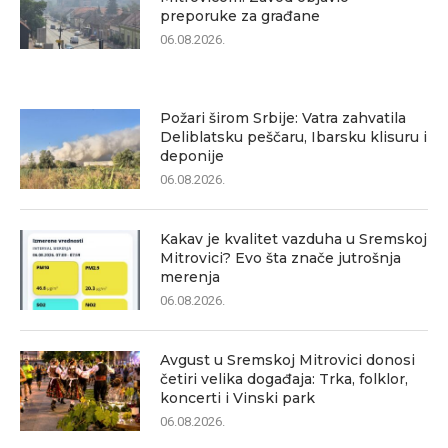
preporuke za građane
06.08.2026.
Požari širom Srbije: Vatra zahvatila
Deliblatsku peščaru, Ibarsku klisuru i
deponije
06.08.2026.
Kakav je kvalitet vazduha u Sremskoj
Mitrovici? Evo šta znače jutrošnja
merenja
06.08.2026.
Avgust u Sremskoj Mitrovici donosi
četiri velika događaja: Trka, folklor,
koncerti i Vinski park
06.08.2026.