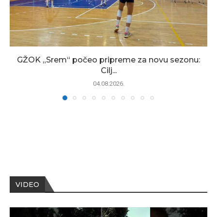
GŽOK „Srem“ počeo pripreme za novu sezonu:
Cilj...
04.08.2026.
VIDEO