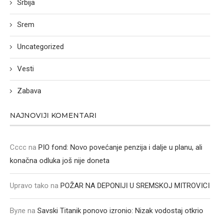
Srbija
Srem
Uncategorized
Vesti
Zabava
NAJNOVIJI KOMENTARI
Cccc
na
PIO fond: Novo povećanje penzija i dalje u planu, ali
konačna odluka još nije doneta
Upravo tako
na
POŽAR NA DEPONIJI U SREMSKOJ MITROVICI
Вуле
na
Savski Titanik ponovo izronio: Nizak vodostaj otkrio