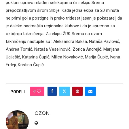
pokloni upravo mlađim selekcijama čini ekipu Srema
prepoznatljivom širom Srbije. Kada jedna ekipa za 20 minuta
ne primi gol a postigne ih preko trideset jasan je pokazatelj da
je daleko nadmašila regionalne klubove i da je spremna za
ozbiljnija takmičenja. Za ekipu ŽRK Srema na ovom
takmičenju nastupile su : Aleksandra Bakša, Nataša Pavlović,
Andrea Tomić, Nataša Veselinović, Zorica Andrejić, Marijana
Uglješić, Katarina Čupić, Milica Novaković, Marija Čupić, Ivana
Erdeji, Kristina Čupić
0
PODELI
OZON