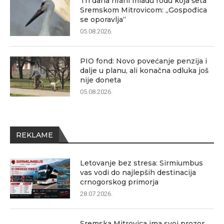
Tri dana hrani mladu rodu koja šeta
Sremskom Mitrovicom: „Gospođica
se oporavlja“
05.08.2026.
PIO fond: Novo povećanje penzija i
dalje u planu, ali konačna odluka još
nije doneta
05.08.2026.
REKLAME
Letovanje bez stresa: Sirmiumbus
vas vodi do najlepših destinacija
crnogorskog primorja
28.07.2026.
Sremska Mitrovica ima svoj prozor