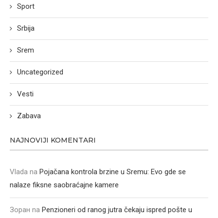
Sport
Srbija
Srem
Uncategorized
Vesti
Zabava
NAJNOVIJI KOMENTARI
Vlada
na
Pojačana kontrola brzine u Sremu: Evo gde se
nalaze fiksne saobraćajne kamere
Зоран
na
Penzioneri od ranog jutra čekaju ispred pošte u