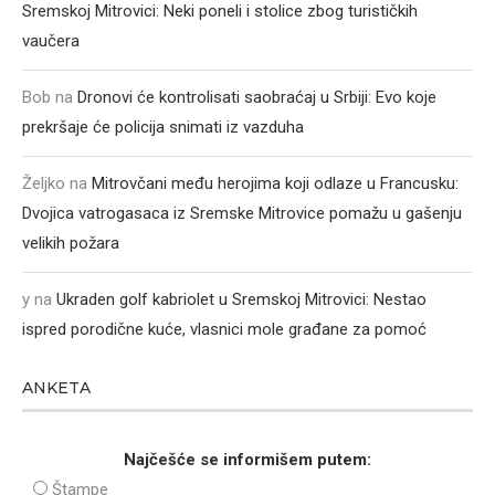
Sremskoj Mitrovici: Neki poneli i stolice zbog turističkih
vaučera
Bob
na
Dronovi će kontrolisati saobraćaj u Srbiji: Evo koje
prekršaje će policija snimati iz vazduha
Željko
na
Mitrovčani među herojima koji odlaze u Francusku:
Dvojica vatrogasaca iz Sremske Mitrovice pomažu u gašenju
velikih požara
y
na
Ukraden golf kabriolet u Sremskoj Mitrovici: Nestao
ispred porodične kuće, vlasnici mole građane za pomoć
ANKETA
Najčešće se informišem putem:
Štampe