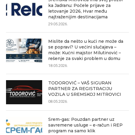
ka Jadranu: Počele prijave za
letovanje 2026, Hvar među
najtraženijim destinacijama
29.05.2026.
Mislite da nešto u kući ne može da
se popravi? U većini slučajeva –
može: Kućni majstor Milutinović –
rešenje za svaki problem u domu
18.05.2026.
TODOROVIĆ – VAŠ SIGURAN
PARTNER ZA REGISTRACIJU
VOZILA U SREMSKOJ MITROVICI
08.05.2026.
Srem-gas: Pouzdan partner uz
savremene usluge – e-račun i REP
program na samo klik