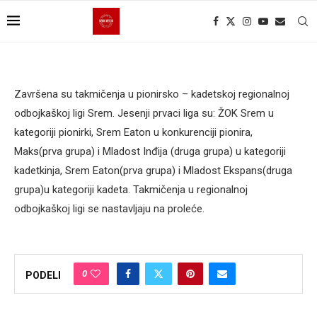
Završena su takmičenja u pionirsko – kadetskoj regionalnoj
odbojkaškoj ligi Srem. Jesenji prvaci liga su: ŽOK Srem u
kategoriji pionirki, Srem Eaton u konkurenciji pionira,
Maks(prva grupa) i Mladost Inđija (druga grupa) u kategoriji
kadetkinja, Srem Eaton(prva grupa) i Mladost Ekspans(druga
grupa)u kategoriji kadeta. Takmičenja u regionalnoj
odbojkaškoj ligi se nastavljaju na proleće.
0
PODELI