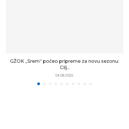
GŽOK „Srem“ počeo pripreme za novu sezonu:
Cilj...
04.08.2026.