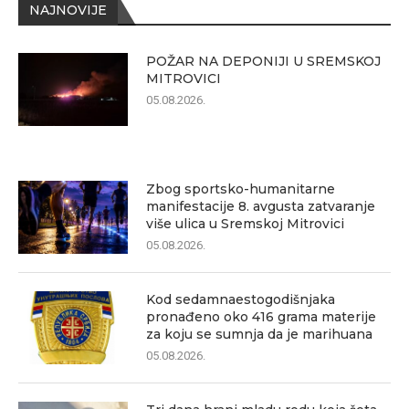
NAJNOVIJE
POŽAR NA DEPONIJI U SREMSKOJ
MITROVICI
05.08.2026.
Zbog sportsko-humanitarne
manifestacije 8. avgusta zatvaranje
više ulica u Sremskoj Mitrovici
05.08.2026.
Kod sedamnaestogodišnjaka
pronađeno oko 416 grama materije
za koju se sumnja da je marihuana
05.08.2026.