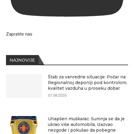
Zapratite nas
NAJNOVIJE
Štab za vanredne situacije: Požar na
Regionalnoj deponiji pod kontrolom,
kvalitet vazduha u proseku dobar
07.08.2026.
Uhapšen muškarac: Sumnja se da je
ukrao više automobila, izazvao
nezgode i pokušao da pobegne