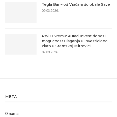
Tegla Bar – od Vračara do obale Save
09.03.2026.
Prvi u Sremu: Aurad Invest donosi
mogućnost ulaganja u investiciono
zlato u Sremskoj Mitrovici
02.03.2026.
META
O nama