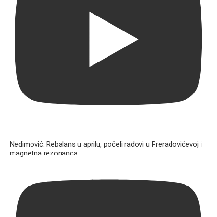
Nedimović: Rebalans u aprilu, počeli radovi u Preradovićevoj i
magnetna rezonanca