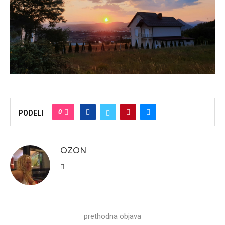
0
PODELI
OZON
prethodna objava