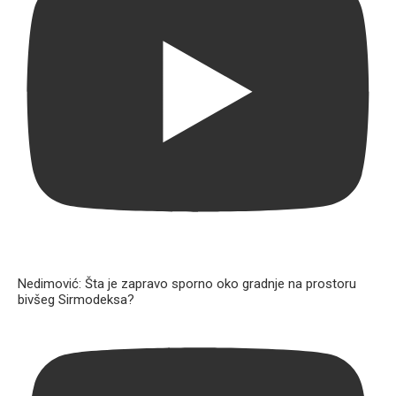
Nedimović: Šta je zapravo sporno oko gradnje na prostoru
bivšeg Sirmodeksa?