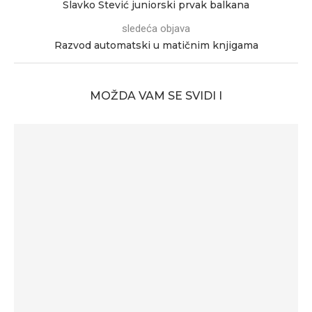
Slavko Stević juniorski prvak balkana
sledeća objava
Razvod automatski u matičnim knjigama
MOŽDA VAM SE SVIDI I