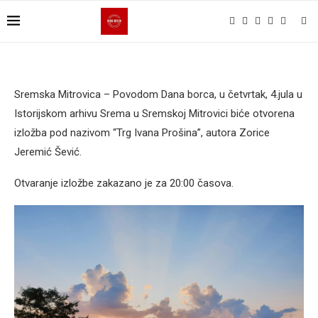
Sremska Mitrovica – Povodom Dana borca, u četvrtak, 4.jula u
Istorijskom arhivu Srema u Sremskoj Mitrovici biće otvorena
izložba pod nazivom “Trg Ivana Prošina”, autora Zorice
Jeremić Šević.
Otvaranje izložbe zakazano je za 20:00 časova.