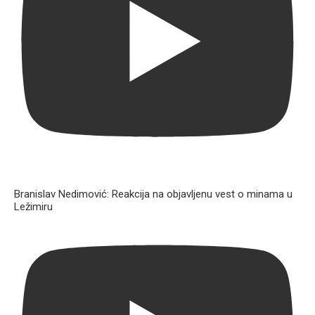
Branislav Nedimović: Reakcija na objavljenu vest o minama u
Ležimiru