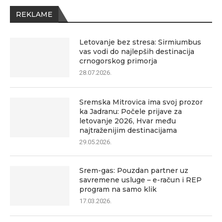
REKLAME
Letovanje bez stresa: Sirmiumbus
vas vodi do najlepših destinacija
crnogorskog primorja
28.07.2026.
Sremska Mitrovica ima svoj prozor
ka Jadranu: Počele prijave za
letovanje 2026, Hvar među
najtraženijim destinacijama
29.05.2026.
Srem-gas: Pouzdan partner uz
savremene usluge – e-račun i REP
program na samo klik
17.03.2026.