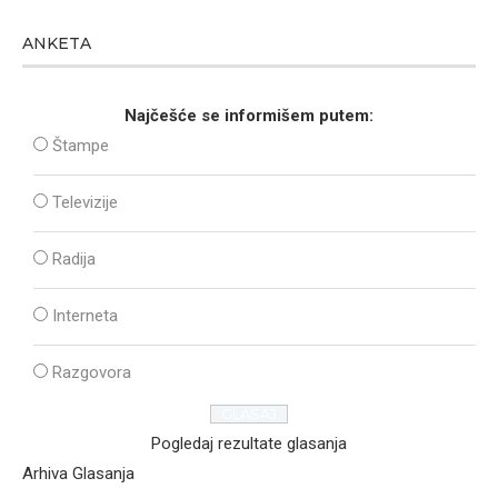
ANKETA
Najčešće se informišem putem:
Štampe
Televizije
Radija
Interneta
Razgovora
Pogledaj rezultate glasanja
Arhiva Glasanja