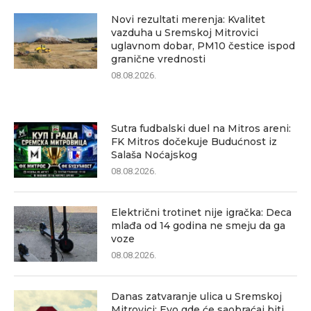
Novi rezultati merenja: Kvalitet
vazduha u Sremskoj Mitrovici
uglavnom dobar, PM10 čestice ispod
granične vrednosti
08.08.2026.
Sutra fudbalski duel na Mitros areni:
FK Mitros dočekuje Budućnost iz
Salaša Noćajskog
08.08.2026.
Električni trotinet nije igračka: Deca
mlađa od 14 godina ne smeju da ga
voze
08.08.2026.
Danas zatvaranje ulica u Sremskoj
Mitrovici: Evo gde će saobraćaj biti