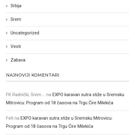
Srbija
Srem
Uncategorized
Vesti
Zabava
NAJNOVIJI KOMENTARI
FK Radnički, Srem ...
na
EXPO karavan sutra stiže u Sremsku
Mitrovicu: Program od 18 časova na Trgu Ćire Milekića
Felt
na
EXPO karavan sutra stiže u Sremsku Mitrovicu:
Program od 18 časova na Trgu Ćire Milekića