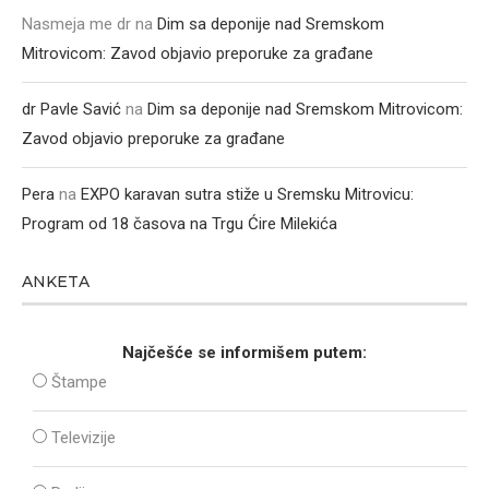
Nasmeja me dr
na
Dim sa deponije nad Sremskom
Mitrovicom: Zavod objavio preporuke za građane
dr Pavle Savić
na
Dim sa deponije nad Sremskom Mitrovicom:
Zavod objavio preporuke za građane
Pera
na
EXPO karavan sutra stiže u Sremsku Mitrovicu:
Program od 18 časova na Trgu Ćire Milekića
ANKETA
Najčešće se informišem putem:
Štampe
Televizije