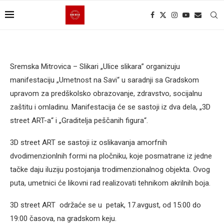
Sremska Mitrovica – Slikari „Ulice slikara” organizuju
manifestaciju „Umetnost na Savi“ u saradnji sa Gradskom
upravom za predškolsko obrazovanje, zdravstvo, socijalnu
zaštitu i omladinu. Manifestacija će se sastoji iz dva dela, „3D
street ART-a“ i „Graditelja peščanih figura“.
3D street ART se sastoji iz oslikavanja amorfnih
dvodimenzionlnih formi na pločniku, koje posmatrane iz jedne
tačke daju iluziju postojanja trodimenzionalnog objekta. Ovog
puta, umetnici će likovni rad realizovati tehnikom akrilnih boja.
3D street ART održaće se u petak, 17.avgust, od 15:00 do
19:00 časova, na gradskom keju.