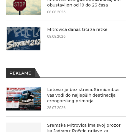
obustavljen od 19 do 23 časa
08.08.2026.
Mitrovica danas trči za retke
08.08.2026.
REKLAME
Letovanje bez stresa: Sirmiumbus
vas vodi do najlepših destinacija
crnogorskog primorja
28.07.2026.
Sremska Mitrovica ima svoj prozor
ka Jadranu: Počele prijave za