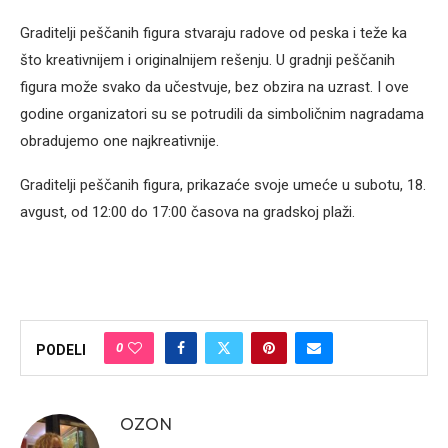
Graditelji peščanih figura stvaraju radove od peska i teže ka
što kreativnijem i originalnijem rešenju. U gradnji peščanih
figura može svako da učestvuje, bez obzira na uzrast. I ove
godine organizatori su se potrudili da simboličnim nagradama
obradujemo one najkreativnije.
Graditelji peščanih figura, prikazaće svoje umeće u subotu, 18.
avgust, od 12:00 do 17:00 časova na gradskoj plaži.
0
PODELI
OZON