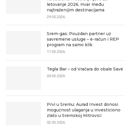
letovanje 2026, Hvar među
najtraženijim destinacijama
29.05.2026.
Srem-gas: Pouzdan partner uz
savremene usluge – e-račun i REP
program na samo klik
17.03.2026.
Tegla Bar – od Vračara do obale Save
09.03.2026.
Prvi u Sremu: Aurad Invest donosi
mogućnost ulaganja u investiciono
zlato u Sremskoj Mitrovici
02.03.2026.