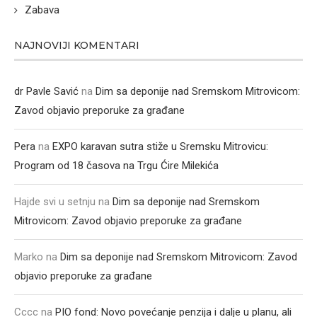
Zabava
NAJNOVIJI KOMENTARI
dr Pavle Savić
na
Dim sa deponije nad Sremskom Mitrovicom:
Zavod objavio preporuke za građane
Pera
na
EXPO karavan sutra stiže u Sremsku Mitrovicu:
Program od 18 časova na Trgu Ćire Milekića
Hajde svi u setnju
na
Dim sa deponije nad Sremskom
Mitrovicom: Zavod objavio preporuke za građane
Marko
na
Dim sa deponije nad Sremskom Mitrovicom: Zavod
objavio preporuke za građane
Cccc
na
PIO fond: Novo povećanje penzija i dalje u planu, ali