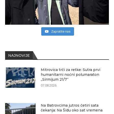
Zapratite nas
NAJNOVIJE
Mitrovica trči za retke: Sutra prvi
humanitarni noćni polumaraton
„Sirmijum 21/7“
07.08.2026.
Na Batrovcima jutros četiri sata
čekanja: Na Šidu oko sat vremena