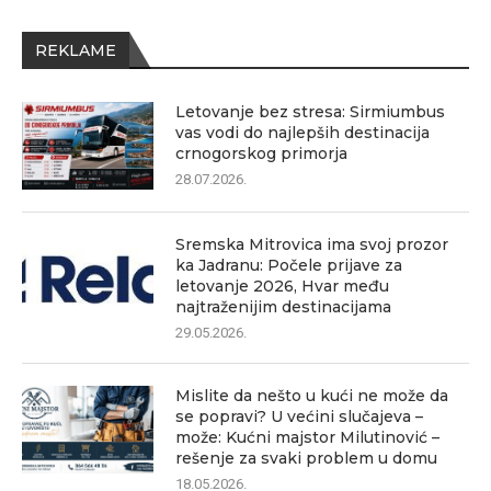
REKLAME
Letovanje bez stresa: Sirmiumbus
vas vodi do najlepših destinacija
crnogorskog primorja
28.07.2026.
Sremska Mitrovica ima svoj prozor
ka Jadranu: Počele prijave za
letovanje 2026, Hvar među
najtraženijim destinacijama
29.05.2026.
Mislite da nešto u kući ne može da
se popravi? U većini slučajeva –
može: Kućni majstor Milutinović –
rešenje za svaki problem u domu
18.05.2026.