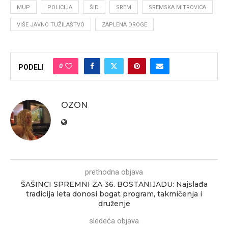
MUP
POLICIJA
ŠID
SREM
SREMSKA MITROVICA
VIŠE JAVNO TUŽILAŠTVO
ZAPLENA DROGE
0
PODELI
OZON
prethodna objava
ŠAŠINCI SPREMNI ZA 36. BOSTANIJADU: Najslađa
tradicija leta donosi bogat program, takmičenja i
druženje
sledeća objava