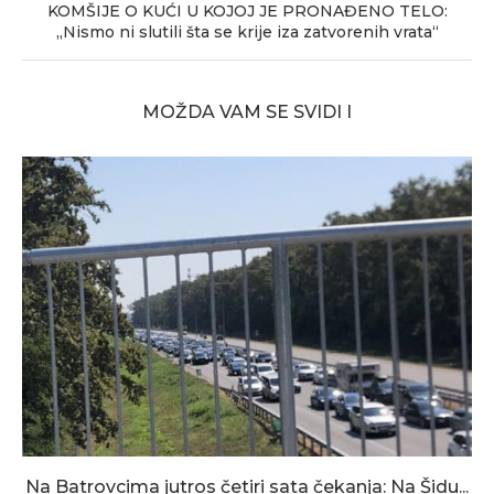
KOMŠIJE O KUĆI U KOJOJ JE PRONAĐENO TELO:
„Nismo ni slutili šta se krije iza zatvorenih vrata“
MOŽDA VAM SE SVIDI I
Na Batrovcima jutros četiri sata čekanja: Na Šidu...