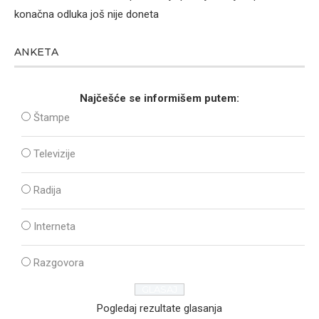
konačna odluka još nije doneta
ANKETA
Najčešće se informišem putem:
Štampe
Televizije
Radija
Interneta
Razgovora
Pogledaj rezultate glasanja