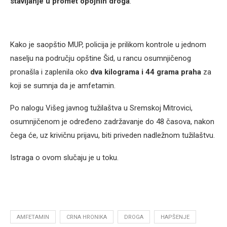
stavljanje u promet opojnih droga
.
Kako je saopštio MUP, policija je prilikom kontrole u jednom
naselju na području opštine Šid, u rancu osumnjičenog
pronašla i zaplenila oko
dva kilograma i 44 grama praha
za
koji se sumnja da je amfetamin.
Po nalogu Višeg javnog tužilaštva u Sremskoj Mitrovici,
osumnjičenom je određeno zadržavanje do 48 časova, nakon
čega će, uz krivičnu prijavu, biti priveden nadležnom tužilaštvu.
Istraga o ovom slučaju je u toku.
AMFETAMIN
CRNA HRONIKA
DROGA
HAPŠENJE