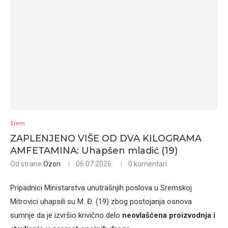
Srem
ZAPLENJENO VIŠE OD DVA KILOGRAMA
AMFETAMINA: Uhapšen mladić (19)
Od strane
Ozon
06.07.2026.
0 komentari
Pripadnici Ministarstva unutrašnjih poslova u Sremskoj
Mitrovici uhapsili su M. Đ. (19) zbog postojanja osnova
sumnje da je izvršio krivično delo
neovlašćena proizvodnja i