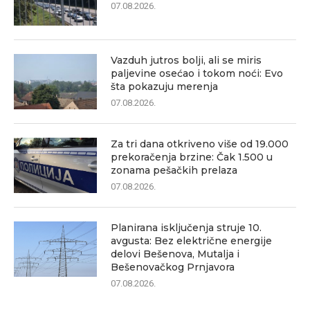
07.08.2026.
Vazduh jutros bolji, ali se miris
paljevine osećao i tokom noći: Evo
šta pokazuju merenja
07.08.2026.
Za tri dana otkriveno više od 19.000
prekoračenja brzine: Čak 1.500 u
zonama pešačkih prelaza
07.08.2026.
Planirana isključenja struje 10.
avgusta: Bez električne energije
delovi Bešenova, Mutalja i
Bešenovačkog Prnjavora
07.08.2026.