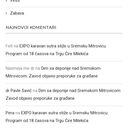
Vesti
Zabava
NAJNOVIJI KOMENTARI
Felt
na
EXPO karavan sutra stiže u Sremsku Mitrovicu:
Program od 18 časova na Trgu Ćire Milekića
Nasmeja me dr
na
Dim sa deponije nad Sremskom
Mitrovicom: Zavod objavio preporuke za građane
dr Pavle Savić
na
Dim sa deponije nad Sremskom Mitrovicom:
Zavod objavio preporuke za građane
Pera
na
EXPO karavan sutra stiže u Sremsku Mitrovicu:
Program od 18 časova na Trgu Ćire Milekića