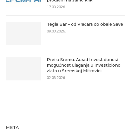
program na samo klik
17.03.2026.
Tegla Bar – od Vračara do obale Save
09.03.2026.
Prvi u Sremu: Aurad Invest donosi
mogućnost ulaganja u investiciono
zlato u Sremskoj Mitrovici
02.03.2026.
META