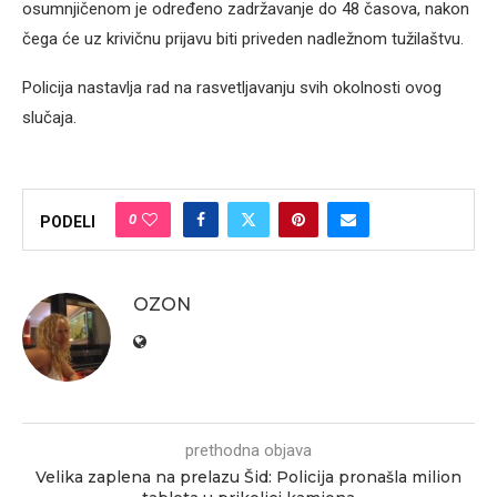
osumnjičenom je određeno zadržavanje do 48 časova, nakon
čega će uz krivičnu prijavu biti priveden nadležnom tužilaštvu.
Policija nastavlja rad na rasvetljavanju svih okolnosti ovog
slučaja.
0
PODELI
OZON
prethodna objava
Velika zaplena na prelazu Šid: Policija pronašla milion