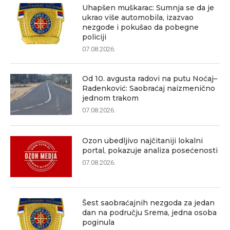
Uhapšen muškarac: Sumnja se da je
ukrao više automobila, izazvao
nezgode i pokušao da pobegne
policiji
07.08.2026.
Od 10. avgusta radovi na putu Noćaj–
Radenković: Saobraćaj naizmenično
jednom trakom
07.08.2026.
Ozon ubedljivo najčitaniji lokalni
portal, pokazuje analiza posećenosti
07.08.2026.
Šest saobraćajnih nezgoda za jedan
dan na području Srema, jedna osoba
poginula