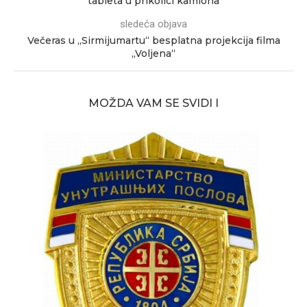
tableta u prikolici kamiona
sledeća objava
Večeras u „Sirmijumartu“ besplatna projekcija filma
„Voljena“
MOŽDA VAM SE SVIDI I