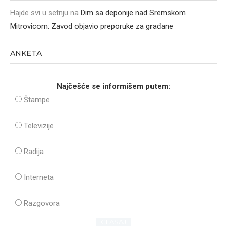
Hajde svi u setnju
na
Dim sa deponije nad Sremskom
Mitrovicom: Zavod objavio preporuke za građane
ANKETA
Najčešće se informišem putem:
Štampe
Televizije
Radija
Interneta
Razgovora