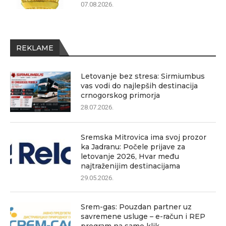
07.08.2026.
REKLAME
Letovanje bez stresa: Sirmiumbus
vas vodi do najlepših destinacija
crnogorskog primorja
28.07.2026.
Sremska Mitrovica ima svoj prozor
ka Jadranu: Počele prijave za
letovanje 2026, Hvar među
najtraženijim destinacijama
29.05.2026.
Srem-gas: Pouzdan partner uz
savremene usluge – e-račun i REP