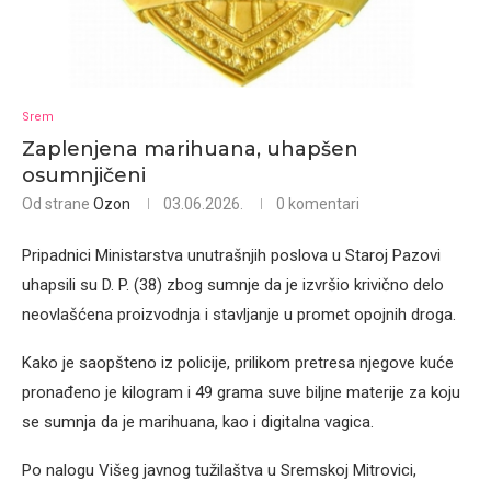
Srem
Zaplenjena marihuana, uhapšen
osumnjičeni
Od strane
Ozon
03.06.2026.
0 komentari
Pripadnici Ministarstva unutrašnjih poslova u Staroj Pazovi
uhapsili su D. P. (38) zbog sumnje da je izvršio krivično delo
neovlašćena proizvodnja i stavljanje u promet opojnih droga.
Kako je saopšteno iz policije, prilikom pretresa njegove kuće
pronađeno je kilogram i 49 grama suve biljne materije za koju
se sumnja da je marihuana, kao i digitalna vagica.
Po nalogu Višeg javnog tužilaštva u Sremskoj Mitrovici,