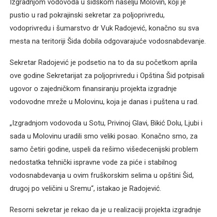
Izgradnjom vodovoda u šidskom naselju Molovin, koji je
pustio u rad pokrajinski sekretar za poljoprivredu,
vodoprivredu i šumarstvo dr Vuk Radojević, konačno su sva
mesta na teritoriji Šida dobila odgovarajuće vodosnabdevanje.
Sekretar Radojević je podsetio na to da su početkom aprila
ove godine Sekretarijat za poljoprivredu i Opština Šid potpisali
ugovor o zajedničkom finansiranju projekta izgradnje
vodovodne mreže u Molovinu, koja je danas i puštena u rad.
„Izgradnjom vodovoda u Sotu, Privinoj Glavi, Bikić Dolu, Ljubi i
sada u Molovinu uradili smo veliki posao. Кonačno smo, za
samo četiri godine, uspeli da rešimo višedecenijski problem
nedostatka tehnički ispravne vode za piće i stabilnog
vodosnabdevanja u ovim fruškorskim selima u opštini Šid,
drugoj po veličini u Sremu“, istakao je Radojević.
Resorni sekretar je rekao da je u realizaciji projekta izgradnje