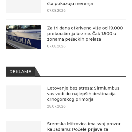
šta pokazuju merenja
07.08.2026.
Za tri dana otkriveno više od 19.000
prekoračenja brzine: Čak 1.500 u
zonama pešačkih prelaza
07.08.2026.
REKLAME
Letovanje bez stresa: Sirmiumbus
vas vodi do najlepših destinacija
crnogorskog primorja
28.07.2026.
Sremska Mitrovica ima svoj prozor
ka Jadranu: Počele prijave za