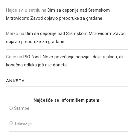
Hajde svi u setnju
na
Dim sa deponije nad Sremskom
Mitrovicom: Zavod objavio preporuke za građane
Marko
na
Dim sa deponije nad Sremskom Mitrovicom: Zavod
objavio preporuke za građane
Cccc
na
PIO fond: Novo povećanje penzija i dalje u planu, ali
konačna odluka još nije doneta
ANKETA
Najčešće se informišem putem:
Štampe
Televizije