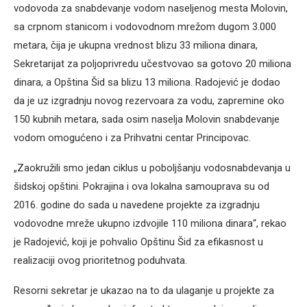
vodovoda za snabdevanje vodom naseljenog mesta Molovin,
sa crpnom stanicom i vodovodnom mrežom dugom 3.000
metara, čija je ukupna vrednost blizu 33 miliona dinara,
Sekretarijat za poljoprivredu učestvovao sa gotovo 20 miliona
dinara, a Opština Šid sa blizu 13 miliona. Radojević je dodao
da je uz izgradnju novog rezervoara za vodu, zapremine oko
150 kubnih metara, sada osim naselja Molovin snabdevanje
vodom omogućeno i za Prihvatni centar Principovac.
„Zaokružili smo jedan ciklus u poboljšanju vodosnabdevanja u
šidskoj opštini. Pokrajina i ova lokalna samouprava su od
2016. godine do sada u navedene projekte za izgradnju
vodovodne mreže ukupno izdvojile 110 miliona dinara“, rekao
je Radojević, koji je pohvalio Opštinu Šid za efikasnost u
realizaciji ovog prioritetnog poduhvata.
Resorni sekretar je ukazao na to da ulaganje u projekte za