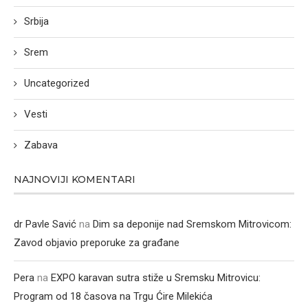
Srbija
Srem
Uncategorized
Vesti
Zabava
NAJNOVIJI KOMENTARI
dr Pavle Savić
na
Dim sa deponije nad Sremskom Mitrovicom:
Zavod objavio preporuke za građane
Pera
na
EXPO karavan sutra stiže u Sremsku Mitrovicu:
Program od 18 časova na Trgu Ćire Milekića