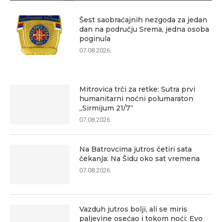
Šest saobraćajnih nezgoda za jedan
dan na području Srema, jedna osoba
poginula
07.08.2026.
Mitrovica trči za retke: Sutra prvi
humanitarni noćni polumaraton
„Sirmijum 21/7“
07.08.2026.
Na Batrovcima jutros četiri sata
čekanja: Na Šidu oko sat vremena
07.08.2026.
Vazduh jutros bolji, ali se miris
paljevine osećao i tokom noći: Evo