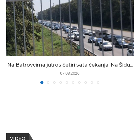
Na Batrovcima jutros četiri sata čekanja: Na Šidu...
07.08.2026.
VIDEO