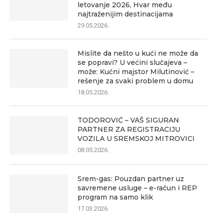
letovanje 2026, Hvar među
najtraženijim destinacijama
29.05.2026.
Mislite da nešto u kući ne može da
se popravi? U većini slučajeva –
može: Kućni majstor Milutinović –
rešenje za svaki problem u domu
18.05.2026.
TODOROVIĆ – VAŠ SIGURAN
PARTNER ZA REGISTRACIJU
VOZILA U SREMSKOJ MITROVICI
08.05.2026.
Srem-gas: Pouzdan partner uz
savremene usluge – e-račun i REP
program na samo klik
17.03.2026.