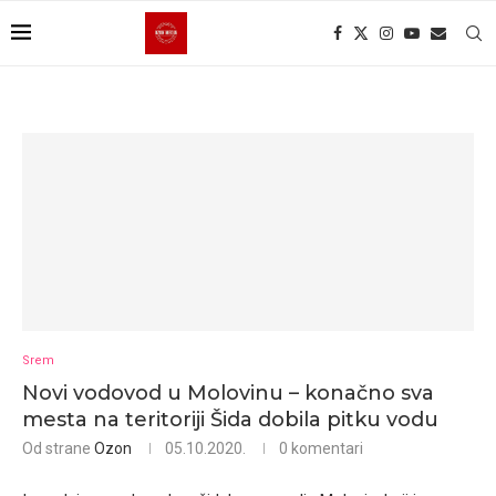
Srem
Novi vodovod u Molovinu – konačno sva
mesta na teritoriji Šida dobila pitku vodu
Od strane
Ozon
05.10.2020.
0 komentari