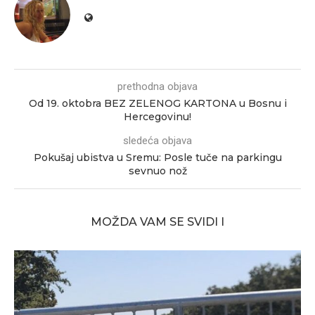
prethodna objava
Od 19. oktobra BEZ ZELENOG KARTONA u Bosnu i
Hercegovinu!
sledeća objava
Pokušaj ubistva u Sremu: Posle tuče na parkingu
sevnuo nož
MOŽDA VAM SE SVIDI I