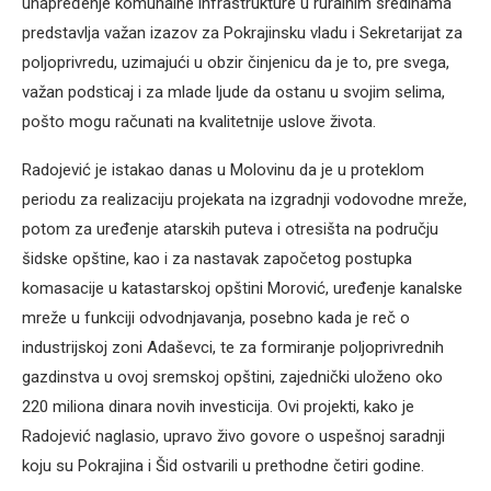
unapređenje komunalne infrastrukture u ruralnim sredinama
predstavlja važan izazov za Pokrajinsku vladu i Sekretarijat za
poljoprivredu, uzimajući u obzir činjenicu da je to, pre svega,
važan podsticaj i za mlade ljude da ostanu u svojim selima,
pošto mogu računati na kvalitetnije uslove života.
Radojević je istakao danas u Molovinu da je u proteklom
periodu za realizaciju projekata na izgradnji vodovodne mreže,
potom za uređenje atarskih puteva i otresišta na području
šidske opštine, kao i za nastavak započetog postupka
komasacije u katastarskoj opštini Morović, uređenje kanalske
mreže u funkciji odvodnjavanja, posebno kada je reč o
industrijskoj zoni Adaševci, te za formiranje poljoprivrednih
gazdinstva u ovoj sremskoj opštini, zajednički uloženo oko
220 miliona dinara novih investicija. Ovi projekti, kako je
Radojević naglasio, upravo živo govore o uspešnoj saradnji
koju su Pokrajina i Šid ostvarili u prethodne četiri godine.