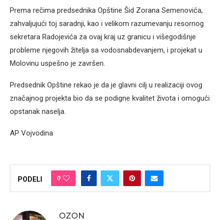
Prema rečima predsednika Opštine Šid Zorana Semenovića,
zahvaljujući toj saradnji, kao i velikom razumevanju resornog
sekretara Radojevića za ovaj kraj uz granicu i višegodišnje
probleme njegovih žitelja sa vodosnabdevanjem, i projekat u
Molovinu uspešno je završen.
Predsednik Opštine rekao je da je glavni cilj u realizaciji ovog
značajnog projekta bio da se podigne kvalitet života i omogući
opstanak naselja.
AP Vojvodina
0
PODELI
OZON