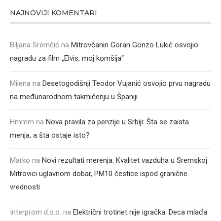
NAJNOVIJI KOMENTARI
Biljana Sremčić
na
Mitrovčanin Goran Gonzo Lukić osvojio
nagradu za film „Elvis, moj komšija“
Milena
na
Desetogodišnji Teodor Vujanić osvojio prvu nagradu
na međunarodnom takmičenju u Španiji
Hmmm
na
Nova pravila za penzije u Srbiji: Šta se zaista
menja, a šta ostaje isto?
Marko
na
Novi rezultati merenja: Kvalitet vazduha u Sremskoj
Mitrovici uglavnom dobar, PM10 čestice ispod granične
vrednosti
Interprom d.o.o.
na
Električni trotinet nije igračka: Deca mlađa