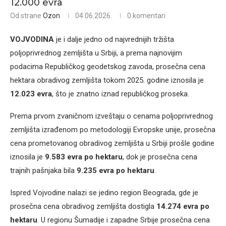
12.000 evra
Od strane
Ozon
04.06.2026.
0 komentari
VOJVODINA
je i dalje jedno od najvrednijih tržišta
poljoprivrednog zemljišta u Srbiji, a prema najnovijim
podacima Republičkog geodetskog zavoda, prosečna cena
hektara obradivog zemljišta tokom 2025. godine iznosila je
12.023 evra
, što je znatno iznad republičkog proseka.
Prema prvom zvaničnom izveštaju o cenama poljoprivrednog
zemljišta izrađenom po metodologiji Evropske unije, prosečna
cena prometovanog obradivog zemljišta u Srbiji prošle godine
iznosila je
9.583 evra po hektaru
, dok je prosečna cena
trajnih pašnjaka bila
9.235 evra po hektaru
.
Ispred Vojvodine nalazi se jedino region Beograda, gde je
prosečna cena obradivog zemljišta dostigla
14.274 evra po
hektaru
. U regionu Šumadije i zapadne Srbije prosečna cena