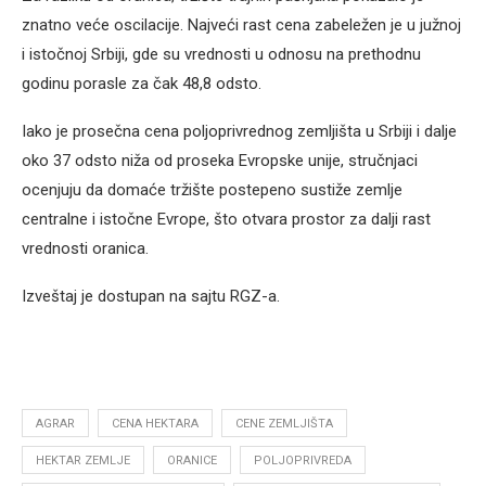
znatno veće oscilacije. Najveći rast cena zabeležen je u južnoj
i istočnoj Srbiji, gde su vrednosti u odnosu na prethodnu
godinu porasle za čak 48,8 odsto.
Iako je prosečna cena poljoprivrednog zemljišta u Srbiji i dalje
oko 37 odsto niža od proseka Evropske unije, stručnjaci
ocenjuju da domaće tržište postepeno sustiže zemlje
centralne i istočne Evrope, što otvara prostor za dalji rast
vrednosti oranica.
Izveštaj je dostupan na sajtu RGZ-a.
AGRAR
CENA HEKTARA
CENE ZEMLJIŠTA
HEKTAR ZEMLJE
ORANICE
POLJOPRIVREDA