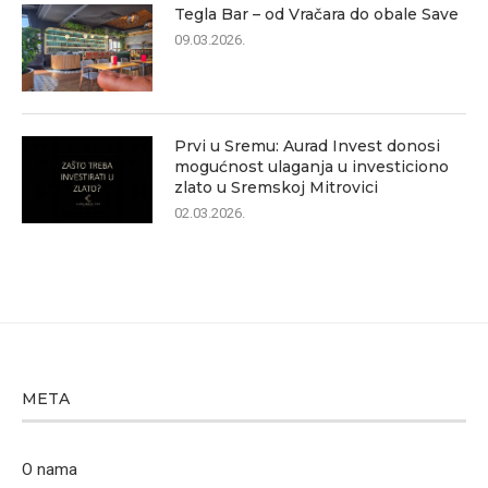
Tegla Bar – od Vračara do obale Save
09.03.2026.
Prvi u Sremu: Aurad Invest donosi
mogućnost ulaganja u investiciono
zlato u Sremskoj Mitrovici
02.03.2026.
META
O nama