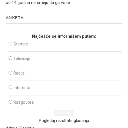
od 14 godina ne smeju da ga voze
ANKETA
Najčešće se informišem putem:
Štampe
Televizije
Radija
Interneta
Razgovora
Pogledaj rezultate glasanja