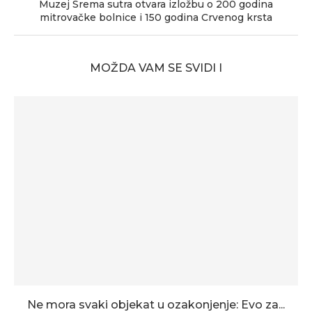
Muzej Srema sutra otvara izložbu o 200 godina
mitrovačke bolnice i 150 godina Crvenog krsta
MOŽDA VAM SE SVIDI I
Ne mora svaki objekat u ozakonjenje: Evo za...