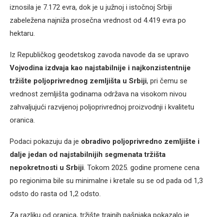
iznosila je 7.172 evra, dok je u južnoj i istočnoj Srbiji
zabeležena najniža prosečna vrednost od 4.419 evra po
hektaru.
Iz Republičkog geodetskog zavoda navode da se upravo
Vojvodina izdvaja kao najstabilnije i najkonzistentnije
tržište poljoprivrednog zemljišta u Srbiji
, pri čemu se
vrednost zemljišta godinama održava na visokom nivou
zahvaljujući razvijenoj poljoprivrednoj proizvodnji i kvalitetu
oranica.
Podaci pokazuju da je
obradivo poljoprivredno zemljište i
dalje jedan od najstabilnijih segmenata tržišta
nepokretnosti u Srbiji
. Tokom 2025. godine promene cena
po regionima bile su minimalne i kretale su se od pada od 1,3
odsto do rasta od 1,2 odsto.
Za razliku od oranica, tržište trajnih pašnjaka pokazalo je