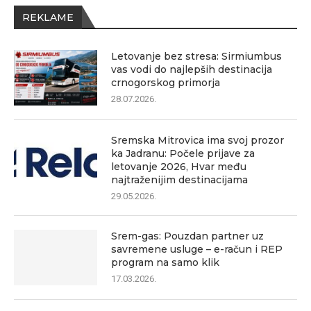
REKLAME
Letovanje bez stresa: Sirmiumbus
vas vodi do najlepših destinacija
crnogorskog primorja
28.07.2026.
Sremska Mitrovica ima svoj prozor
ka Jadranu: Počele prijave za
letovanje 2026, Hvar među
najtraženijim destinacijama
29.05.2026.
Srem-gas: Pouzdan partner uz
savremene usluge – e-račun i REP
program na samo klik
17.03.2026.