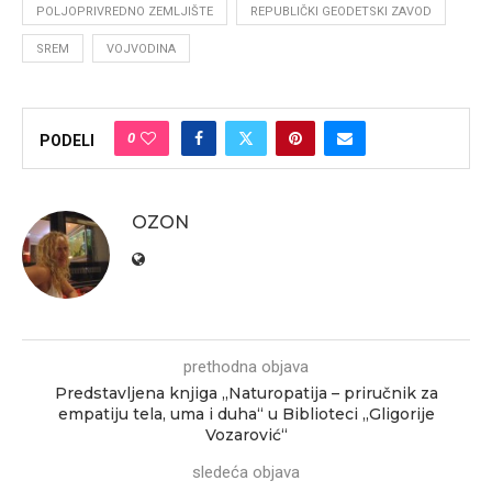
POLJOPRIVREDNO ZEMLJIŠTE
REPUBLIČKI GEODETSKI ZAVOD
SREM
VOJVODINA
0
PODELI
OZON
prethodna objava
Predstavljena knjiga „Naturopatija – priručnik za
empatiju tela, uma i duha“ u Biblioteci „Gligorije
Vozarović“
sledeća objava