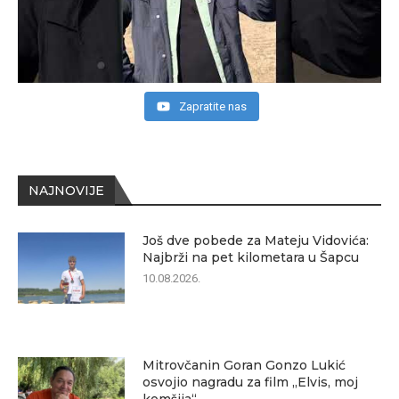
Zapratite nas
NAJNOVIJE
Još dve pobede za Mateju Vidovića:
Najbrži na pet kilometara u Šapcu
10.08.2026.
Mitrovčanin Goran Gonzo Lukić
osvojio nagradu za film „Elvis, moj