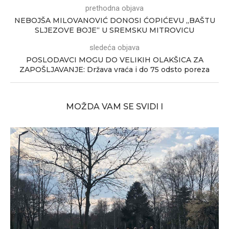
prethodna objava
NEBOJŠA MILOVANOVIĆ DONOSI ĆOPIĆEVU „BAŠTU
SLJEZOVE BOJE“ U SREMSKU MITROVICU
sledeća objava
POSLODAVCI MOGU DO VELIKIH OLAKŠICA ZA
ZAPOŠLJAVANJE: Država vraća i do 75 odsto poreza
MOŽDA VAM SE SVIDI I