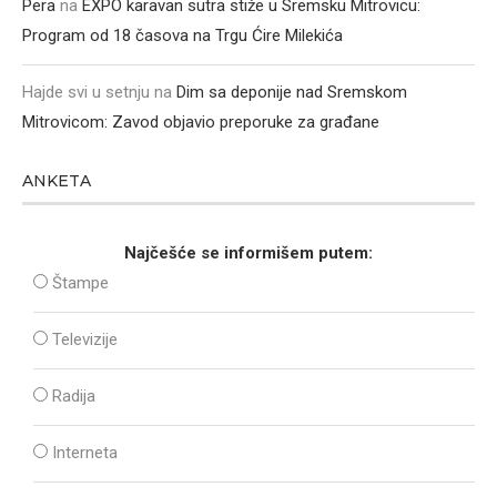
Pera
na
EXPO karavan sutra stiže u Sremsku Mitrovicu:
Program od 18 časova na Trgu Ćire Milekića
Hajde svi u setnju
na
Dim sa deponije nad Sremskom
Mitrovicom: Zavod objavio preporuke za građane
ANKETA
Najčešće se informišem putem:
Štampe
Televizije
Radija
Interneta