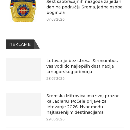
Šest saobraćajnih nezgoda za jedan
dan na području Srema, jedna osoba
poginula
07.08.2026.
REKLAME
Letovanje bez stresa: Sirmiumbus
vas vodi do najlepših destinacija
crnogorskog primorja
28.07.2026.
Sremska Mitrovica ima svoj prozor
ka Jadranu: Počele prijave za
letovanje 2026, Hvar među
najtraženijim destinacijama
29.05.2026.