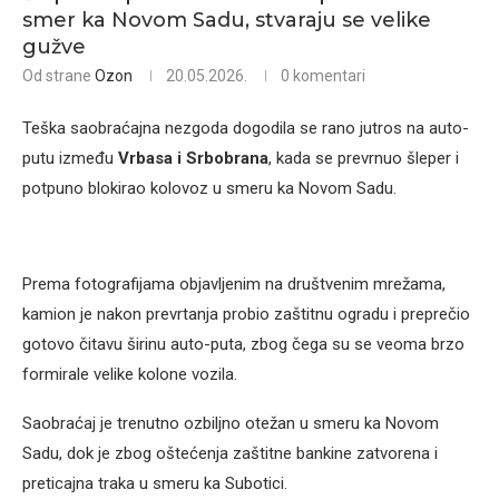
smer ka Novom Sadu, stvaraju se velike
gužve
Od strane
Ozon
20.05.2026.
0 komentari
Teška saobraćajna nezgoda dogodila se rano jutros na auto-
putu između
Vrbasa i Srbobrana
, kada se prevrnuo šleper i
potpuno blokirao kolovoz u smeru ka Novom Sadu.
Prema fotografijama objavljenim na društvenim mrežama,
kamion je nakon prevrtanja probio zaštitnu ogradu i preprečio
gotovo čitavu širinu auto-puta, zbog čega su se veoma brzo
formirale velike kolone vozila.
Saobraćaj je trenutno ozbiljno otežan u smeru ka Novom
Sadu, dok je zbog oštećenja zaštitne bankine zatvorena i
preticajna traka u smeru ka Subotici.