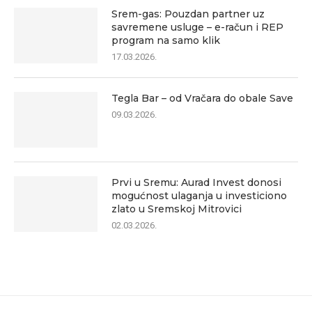
Srem-gas: Pouzdan partner uz
savremene usluge – e-račun i REP
program na samo klik
17.03.2026.
Tegla Bar – od Vračara do obale Save
09.03.2026.
Prvi u Sremu: Aurad Invest donosi
mogućnost ulaganja u investiciono
zlato u Sremskoj Mitrovici
02.03.2026.