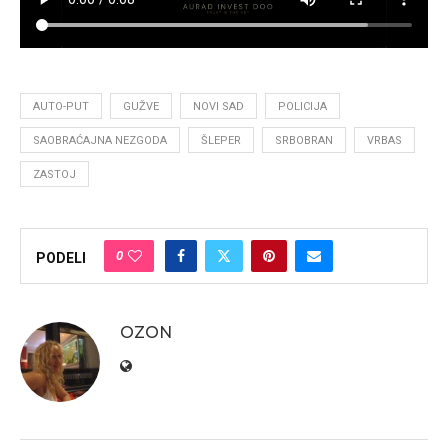
AUTO-PUT
GUŽVE
NOVI SAD
POLICIJA
SAOBRAĆAJNA NEZGODA
ŠLEPER
SRBOBRAN
VRBAS
ZASTOJ
0
PODELI
OZON