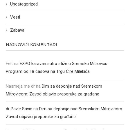
Uncategorized
Vesti
Zabava
NAJNOVIJI KOMENTARI
Felt
na
EXPO karavan sutra stiže u Sremsku Mitrovicu:
Program od 18 časova na Trgu Ćire Milekića
Nasmeja me dr
na
Dim sa deponije nad Sremskom
Mitrovicom: Zavod objavio preporuke za građane
dr Pavle Savić
na
Dim sa deponije nad Sremskom Mitrovicom:
Zavod objavio preporuke za građane