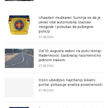
Uhapšen muškarac: Sumnja se da je
ukrao više automobila, izazvao
nezgode i pokušao da pobegne
policiji
07.08.2026.
Od 10. avgusta radovi na putu Noćaj–
Radenković: Saobraćaj naizmenično
jednom trakom
07.08.2026.
Ozon ubedljivo najčitaniji lokalni
portal, pokazuje analiza posećenosti
07.08.2026.