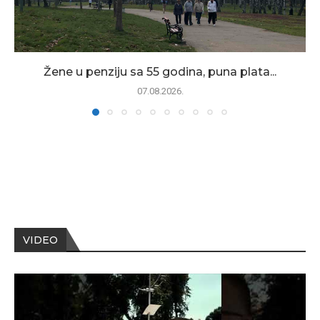
Žene u penziju sa 55 godina, puna plata...
07.08.2026.
VIDEO