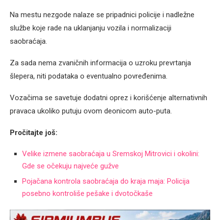
Na mestu nezgode nalaze se pripadnici policije i nadležne
službe koje rade na uklanjanju vozila i normalizaciji
saobraćaja.
Za sada nema zvaničnih informacija o uzroku prevrtanja
šlepera, niti podataka o eventualno povređenima.
Vozačima se savetuje dodatni oprez i korišćenje alternativnih
pravaca ukoliko putuju ovom deonicom auto-puta.
Pročitajte još:
Velike izmene saobraćaja u Sremskoj Mitrovici i okolini:
Gde se očekuju najveće gužve
Pojačana kontrola saobraćaja do kraja maja: Policija
posebno kontroliše pešake i dvotočkaše