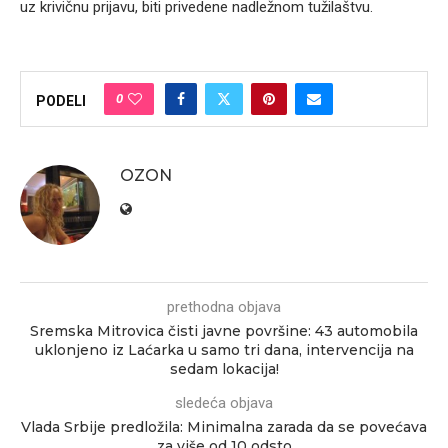
uz krivičnu prijavu, biti privedene nadležnom tužilaštvu.
0
PODELI
OZON
prethodna objava
Sremska Mitrovica čisti javne površine: 43 automobila
uklonjeno iz Laćarka u samo tri dana, intervencija na
sedam lokacija!
sledeća objava
Vlada Srbije predložila: Minimalna zarada da se povećava
za više od 10 odsto