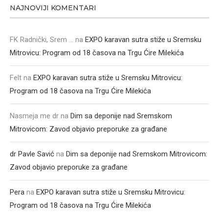
NAJNOVIJI KOMENTARI
FK Radnički, Srem ...
na
EXPO karavan sutra stiže u Sremsku
Mitrovicu: Program od 18 časova na Trgu Ćire Milekića
Felt
na
EXPO karavan sutra stiže u Sremsku Mitrovicu:
Program od 18 časova na Trgu Ćire Milekića
Nasmeja me dr
na
Dim sa deponije nad Sremskom
Mitrovicom: Zavod objavio preporuke za građane
dr Pavle Savić
na
Dim sa deponije nad Sremskom Mitrovicom:
Zavod objavio preporuke za građane
Pera
na
EXPO karavan sutra stiže u Sremsku Mitrovicu:
Program od 18 časova na Trgu Ćire Milekića