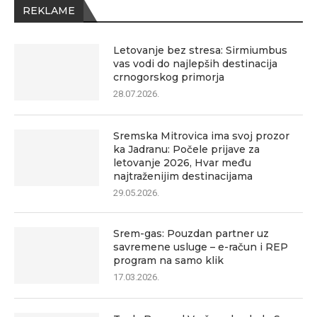
REKLAME
Letovanje bez stresa: Sirmiumbus
vas vodi do najlepših destinacija
crnogorskog primorja
28.07.2026.
Sremska Mitrovica ima svoj prozor
ka Jadranu: Počele prijave za
letovanje 2026, Hvar među
najtraženijim destinacijama
29.05.2026.
Srem-gas: Pouzdan partner uz
savremene usluge – e-račun i REP
program na samo klik
17.03.2026.