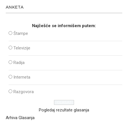
ANKETA
Najčešće se informišem putem:
Štampe
Televizije
Radija
Interneta
Razgovora
Pogledaj rezultate glasanja
Arhiva Glasanja