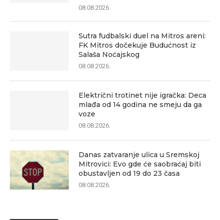
08.08.2026.
Sutra fudbalski duel na Mitros areni:
FK Mitros dočekuje Budućnost iz
Salaša Noćajskog
08.08.2026.
Električni trotinet nije igračka: Deca
mlađa od 14 godina ne smeju da ga
voze
08.08.2026.
Danas zatvaranje ulica u Sremskoj
Mitrovici: Evo gde će saobraćaj biti
obustavljen od 19 do 23 časa
08.08.2026.