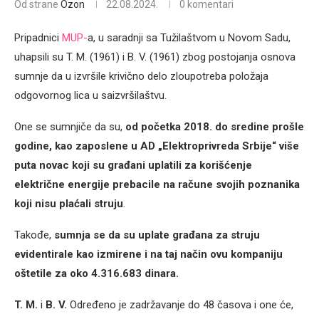
Od strane
Ozon
22.08.2024.
0 komentari
Pripadnici
MUP-
a, u saradnji sa Tužilaštvom u Novom Sadu,
uhapsili su T. M. (1961) i B. V. (1961) zbog postojanja osnova
sumnje da u izvršile krivično delo zloupotreba položaja
odgovornog lica u saizvršilaštvu.
One se sumnjiče da su,
od početka 2018. do sredine prošle
godine, kao zaposlene u AD „Elektroprivreda Srbije“ više
puta novac koji su građani uplatili za korišćenje
električne energije prebacile na račune svojih poznanika
koji nisu plaćali struju
.
Takođe,
sumnja se da su uplate građana za struju
evidentirale kao izmirene i na taj način ovu kompaniju
oštetile za oko 4.316.683 dinara.
T. M.
i
B. V.
Određeno je zadržavanje do 48 časova i one će,