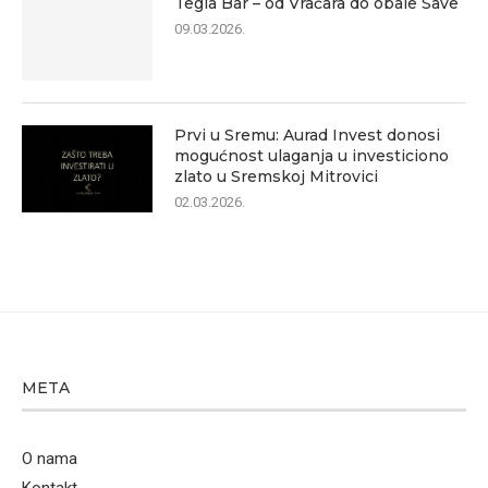
Tegla Bar – od Vračara do obale Save
09.03.2026.
Prvi u Sremu: Aurad Invest donosi
mogućnost ulaganja u investiciono
zlato u Sremskoj Mitrovici
02.03.2026.
META
O nama